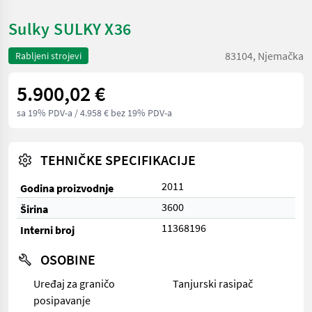
Sulky SULKY X36
83104, Njemačka
Rabljeni strojevi
5.900,02 €
sa 19% PDV-a
/ 4.958 € bez 19% PDV-a
TEHNIČKE SPECIFIKACIJE
2011
Godina proizvodnje
3600
Širina
11368196
Interni broj
OSOBINE
Uređaj za graničo
Tanjurski rasipač
posipavanje