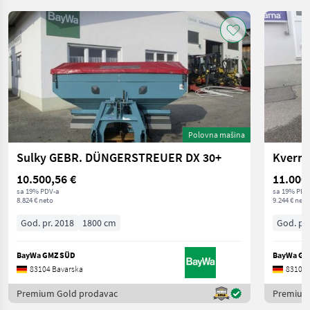
Polovna mašina
Sulky GEBR. DÜNGERSTREUER DX 30+
Kverne
10.500,56 €
11.000
sa 19% PDV-a
sa 19% PDV
8.824 € neto
9.244 € neto
God. pr. 2018
1800 cm
God. pr.
BayWa GMZ SÜD
BayWa GM
83104 Bavarska
83104 
Premium Gold prodavac
Premium