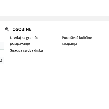
OSOBINE
Uređaj za graničo
Podešivač količine
posipavanje
rasipanja
Sijačica sa dva diska
1)