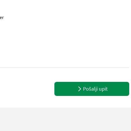
er
treuvorrichtung - Antrieb: Zapfwelle - Stop & Go mit elektrischer 
Pošalji upit