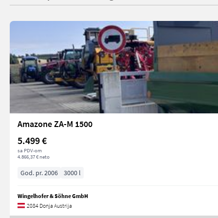
Amazone ZA-M 1500
5.499 €
sa PDV-om
4.866,37 € neto
God. pr. 2006
3000 l
Wingelhofer & Söhne GmbH
2084 Donja Austrija