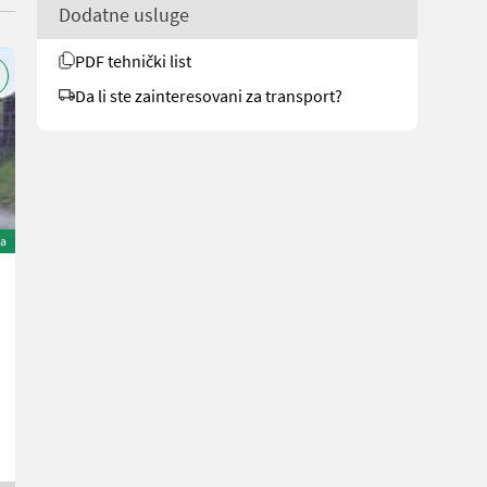
Dodatne usluge
PDF tehnički list
Da li ste zainteresovani za transport?
na
Rauch Düngerstreuer AXIS 30.1 W
9.360 €
sa 20% PDV-a
7.800 € neto
God. pr. 2010
336 h
3000 l
Wingelhofer & Söhne GmbH
2084 Donja Austrija