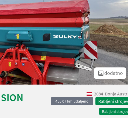
dodatno
2084
Donja Austr
ISION
Rabljeni strojev
455.07 km udaljeno
Rabljeni strojev