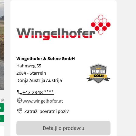
Wingelhofer & Söhne GmbH
Hahnweg 55
2084 - Starrein
Donja Austrija Austrija
+43 2948 ****
ija
www.wingelhofer.at
i
Zatraži povratni poziv
i
Detalji o prodavcu