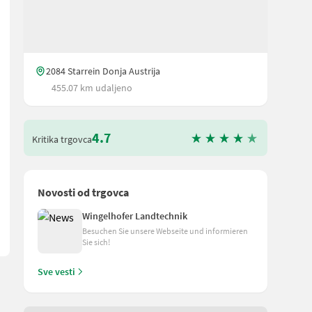
2084 Starrein Donja Austrija
455.07 km udaljeno
4.7
Kritika trgovca
Bedienung - manuelles öffnen/schließen einer oder beider Dosiersch
Novosti od trgovca
Wingelhofer Landtechnik
Besuchen Sie unsere Webseite und informieren
Sie sich!
Sve vesti