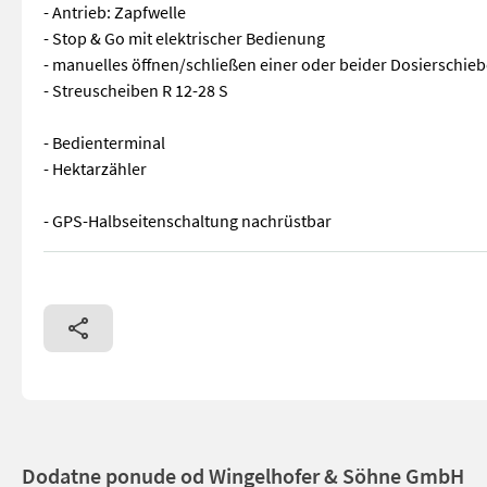
- Antrieb: Zapfwelle
- Stop & Go mit elektrischer Bedienung
- manuelles öffnen/schließen einer oder beider Dosierschieb
- Streuscheiben R 12-28 S
- Bedienterminal
- Hektarzähler
- GPS-Halbseitenschaltung nachrüstbar
- Wiegestreuer - 3000 Liter - klappbare Abdeckplane - Grenzs
Dodatne ponude od Wingelhofer & Söhne GmbH