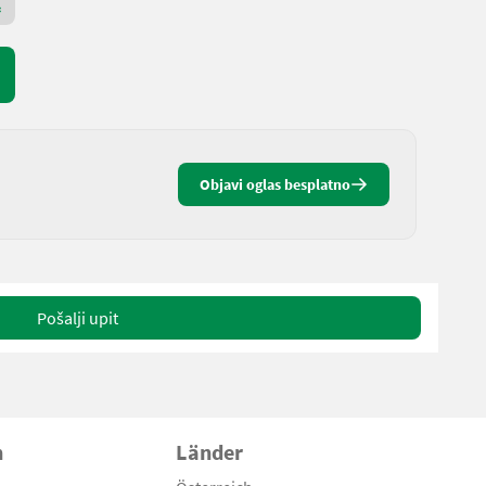
Premium Gold prodavac
Objavi oglas besplatno
Pošalji upit
n
Länder