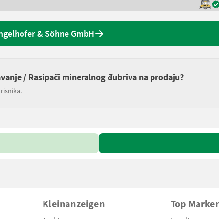
ngelhofer & Söhne GmbH
javanje / Rasipači mineralnog đubriva na prodaju?
risnika.
Kleinanzeigen
Top Marke