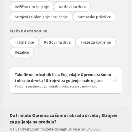
Bežično upravljanje
Kotlovi na drva
Strojevi za blanjanje i brušenje
Šumarske prikolice
SLIČNE KATEGORIJE
Tračne pile
Kotlovi na drva
Freze za korijenje
Rezalice
Takođe od privatnih lica: Pogledajte Oprema za šumu
i obradu drveta / Strojevi za guljenje male oglase
Polovne mašine od privatnih prodavaca na Landwirt.com
Da li imate Oprema za šumu i obradu drveta / Strojevi
za guljenje na prodaju?
Na Landwirt.com možete dosegnuti više od 545.000