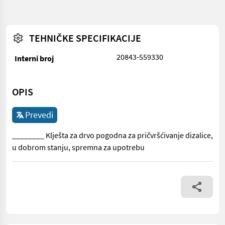
TEHNIČKE SPECIFIKACIJE
20843-559330
Interni broj
OPIS
Prevedi
________ Klješta za drvo pogodna za pričvršćivanje dizalice,
u dobrom stanju, spremna za upotrebu
________ Klješta za drvo pogodna za pričvršćivanje dizalice, 