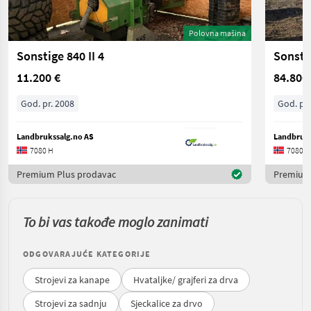
Polovna mašina
Sonstige 840 II 4
Sonsti
11.200 €
84.800
God. pr. 2008
God. pr.
Landbrukssalg.no AS
Landbruks
7080 H
7080 H
Premium Plus prodavac
Premium
To bi vas takođe moglo zanimati
ODGOVARAJUĆE KATEGORIJE
Strojevi za kanape
Hvataljke/ grajferi za drva
Strojevi za sadnju
Sjeckalice za drvo