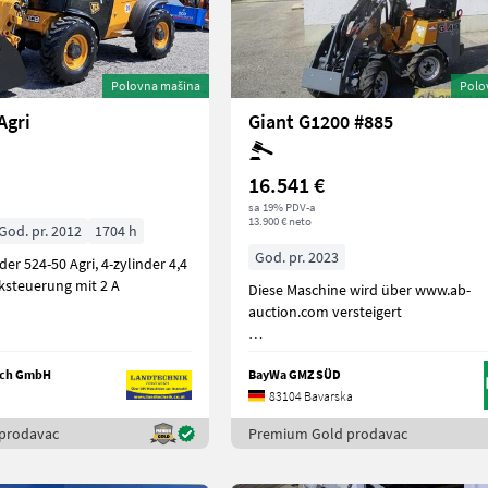
Polovna mašina
Polo
Agri
Giant G1200 #885
16.541 €
sa 19% PDV-a
13.900 € neto
God. pr. 2012
1704 h
God. pr. 2023
er 524-50 Agri, 4-zylinder 4,4
cksteuerung mit 2 A
Diese Maschine wird über www.ab-
auction.com versteigert
Bereifung 23x8.
lach GmbH
BayWa GMZ SÜD
83104 Bavarska
prodavac
Premium Gold prodavac