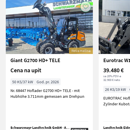
Nova mašina
Giant G2700 HD+ TELE
Eurotrac W
Cena na upit
39.480 €
sa 20% PDV-a
32.900 € neto
50 KS/37 kW
God. pr. 2026
26 KS/19 kW
Nr. 68447 Hoflader G2700 HD+ TELE - mit
Hubhöhe 3.711mm gemessen am Drehpun
EUROTRAC Hofla
Zylinder Kubota
Schwarzmayr Landtechnik GmbH - Aurolzmünster
Landtechnik Ei