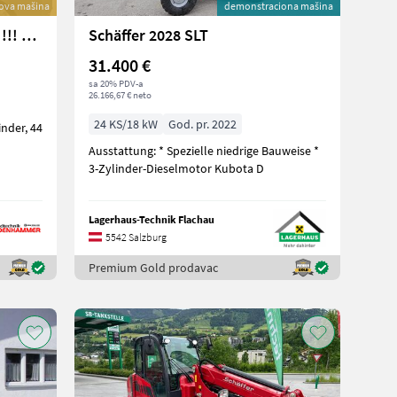
ova mašina
demonstraciona mašina
Eurotrac W 12 F !!! NEUHEIT !!! Prompt Verfügbar
Schäffer 2028 SLT
31.400 €
sa 20% PDV-a
26.166,67 € neto
24 KS/18 kW
God. pr. 2022
Ausstattung: * Spezielle niedrige Bauweise *
3-Zylinder-Dieselmotor Kubota D
Lagerhaus-Technik Flachau
5542 Salzburg
Premium Gold prodavac