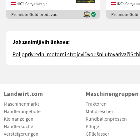
4971 Gornja Austrija
5274 Gornja Aus
Premium Gold prodavac
Premium Gold 
Još zanimljivih linkova:
Poljoprivredni motorni strojevi
Dvorišni utovarivači
Schi
Landwirt.com
Maschinengruppen
Maschinenmarkt
Traktoren
Händlerangebote
Mähdrescher
Kleinanzeigen
Rundballenpressen
Händlersuche
Pflüge
Versteigerungen
Güllefässer