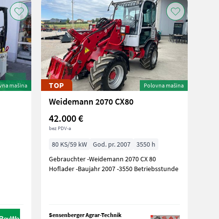
TOP
vna mašina
Polovna mašina
Weidemann 2070 CX80
42.000 €
bez PDV-a
80 KS/59 kW
God. pr. 2007
3550 h
Gebrauchter -Weidemann 2070 CX 80
Hoflader -Baujahr 2007 -3550 Betriebsstunde
Sensenberger Agrar-Technik