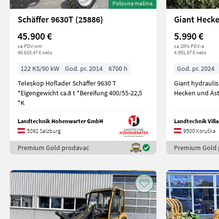
Polovna mašina
Schäffer 9630T (25886)
Giant Heck
45.900 €
5.990 €
sa PDV-om
sa 20% PDV-a
40.619,47 € neto
4.991,67 € neto
122 KS/90 kW
God. pr. 2014
6700 h
God. pr. 2024
Teleskop Hoflader Schäffer 9630 T
Giant hydrauli
*Eigengewicht ca.8 t *Bereifung 400/55-22,5
Hecken und Äste
*K
Landtechnik Hohenwarter GmbH
Landtechnik Vil
5092 Salzburg
9500 Koruška
Premium Gold prodavac
Premium Gold 