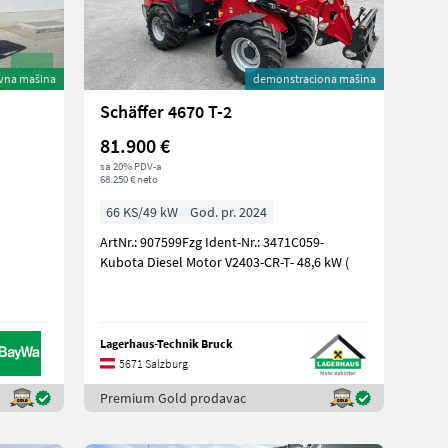
vna mašina
demonstraciona mašina
Schäffer 4670 T-2
81.900 €
sa 20% PDV-a
68.250 € neto
66 KS/49 kW
God. pr. 2024
ArtNr.: 907599Fzg Ident-Nr.: 3471C059-
Kubota Diesel Motor V2403-CR-T- 48,6 kW (
Lagerhaus-Technik Bruck
5671 Salzburg
Premium Gold prodavac