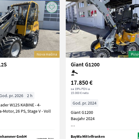
Nova mašina
Polo
12S
Giant G1200
17.850 €
sa 19% PDV-a
15.000 € neto
God. pr. 2026
2 h
God. pr. 2024
der W12S KABINE - 4-
-Motor, 26 PS, Stage V - Voll
Giant G1200
Baujahr 2024
Lagermaschine
denhammer GmbH
BayWa Mittelfranken