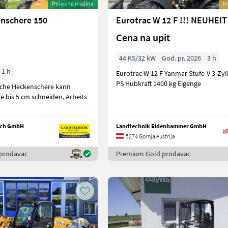
Polovna mašina
N
enschere 150
Cena na upit
44 KS/32 kW
God. pr. 2026
3 h
1 h
Eurotrac W 12 F Yanmar Stufe-V 3-Zylinder, 44
PS Hubkraft 1400 kg Eigenge
sche Heckenschere kann
 bis 5 cm schneiden, Arbeits
lach GmbH
Landtechnik Eidenhammer GmbH
5274 Gornja Austrija
prodavac
Premium Gold prodavac