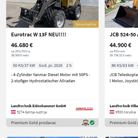
Nova mašina
Eurotrac W 13F NEU!!!!
JCB 524-50 
46.680 €
44.900 €
sa 20% PDV-a
sa PDV-om
38.900 € neto
39.734,51 € neto
50 KS/37 kW
God. pr. 2026
2 h
86 KS/63 kW
- 4-Zylinder Yanmar Diesel Motor mit 50PS -
JCB Teleskoplad
2-stufiger Hydrostatischer Allradan
l Motor, Joysti
Landtechnik Eidenhammer GmbH
Landtechnik Vil
5274 Gornja Austrija
9500 Koruška
Premium Gold prodavac
Premium Gold 