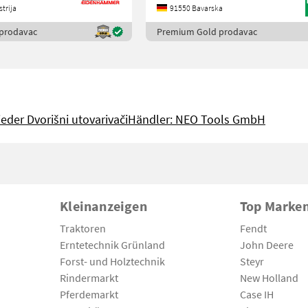
trija
91550 Bavarska
1 1X ARBEITSSCHEINW
prodavac
Premium Gold prodavac
eder Dvorišni utovarivači
Händler: NEO Tools GmbH
Kleinanzeigen
Top Marke
Traktoren
Fendt
Erntetechnik Grünland
John Deere
Forst- und Holztechnik
Steyr
Rindermarkt
New Holland
Pferdemarkt
Case IH