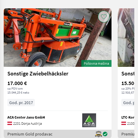
Polovna mašina
Sonstige Zwiebelhäcksler
Sonsti
17.000 €
15.500
sa PDV-om
sa 20% PDV
15.044,25 € neto
12.916,67 € 
God. pr. 2017
God. pr.
ACA Center Janu GmbH
LTC-Korn
2201 Donja Austrija
2100 Do
Premium Gold prodavac
Premium