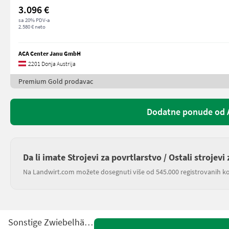
3.096 €
sa 20% PDV-a
2.580 € neto
ACA Center Janu GmbH
2201 Donja Austrija
Premium Gold prodavac
Dodatne ponude od 
Da li imate Strojevi za povrtlarstvo / Ostali strojev
Na Landwirt.com možete dosegnuti više od 545.000 registrovanih ko
Sonstige Zwiebelhäcksler