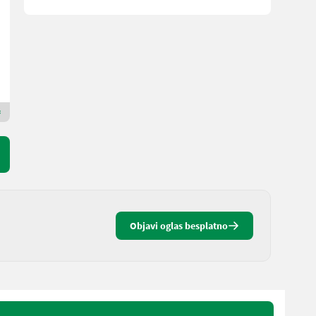
3.300 €
bez PDV-a
ACA Center Janu GmbH
2201 Donja Austrija
Premium Gold prodavac
Objavi oglas besplatno