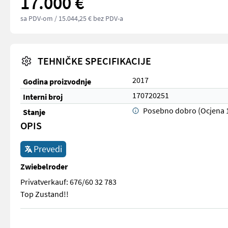
17.000 €
sa PDV-om
/ 15.044,25 € bez PDV-a
TEHNIČKE SPECIFIKACIJE
2017
Godina proizvodnje
170720251
Interni broj
Posebno dobro (Ocjena 
Stanje
OPIS
Prevedi
Zwiebelroder
Privatverkauf: 676/60 32 783
Top Zustand!!
Privatverkauf: 676/60 32 783 Top Zustand!!