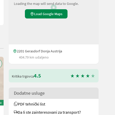
Loading the map will send data to Google.
Load Google Maps
2201 Gerasdorf Donja Austrija
404.79 km udaljeno
4.5
Kritika trgovca
Dodatne usluge
na
PDF tehnički list
Alliance Alliance & Kleber
Da li ste zainteresovani za transport?