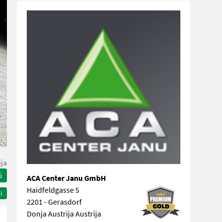
ija
i
ACA Center Janu GmbH
Haidfeldgasse 5
i
2201 - Gerasdorf
Donja Austrija Austrija