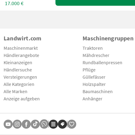
17.000 €
Landwirt.com
Maschinengruppen
Maschinenmarkt
Traktoren
Händlerangebote
Mähdrescher
Kleinanzeigen
Rundballenpressen
Händlersuche
Pflüge
Versteigerungen
Güllefässer
Alle Kategorien
Holzspalter
Alle Marken
Baumaschinen
Anzeige aufgeben
Anhänger