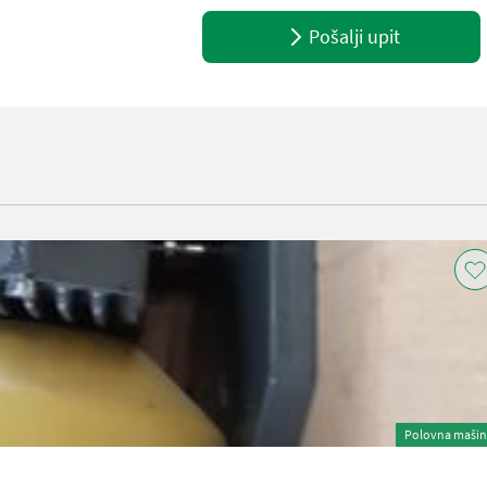
Pošalji upit
Polovna maši