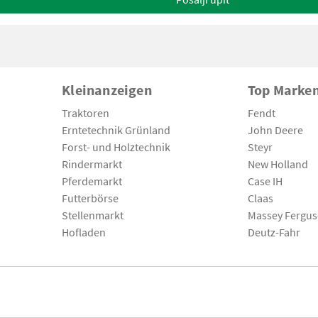
Kleinanzeigen
Top Marke
Traktoren
Fendt
Erntetechnik Grünland
John Deere
Forst- und Holztechnik
Steyr
Rindermarkt
New Holland
Pferdemarkt
Case IH
Futterbörse
Claas
Stellenmarkt
Massey Fergu
Hofladen
Deutz-Fahr