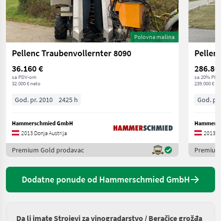
Polovna mašina
Pellenc Traubenvollernter 8090
Pellen
36.160 €
286.80
sa PDV-om
sa 20% PDV
32.000 € neto
239.000 € ne
God. pr. 2010
2425 h
God. pr.
Hammerschmied GmbH
Hammers
2013 Donja Austrija
2013 Do
Premium Gold prodavac
Premium
Dodatne ponude od Hammerschmied GmbH
Da li imate Strojevi za vinogradarstvo / Beračice grožđa