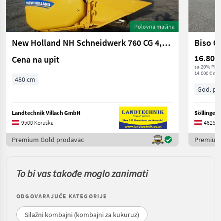
Polovna mašina
New Holland NH Schneidwerk 760 CG 4,8 m
Biso C
16.800
Cena na upit
sa 20% PDV
14.000 € net
480 cm
God. pr.
Landtechnik Villach GmbH
Söllinger
9500 Koruška
4625 Go
Premium Gold prodavac
Premium
To bi vas takođe moglo zanimati
ODGOVARAJUĆE KATEGORIJE
Silažni kombajni (kombajni za kukuruz)