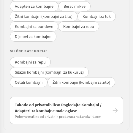
Adapteri za kombajne
Berac mrkve
Žitni kombajni (kombajni za žito)
Kombajni za luk
Kombajni za bundeve
Kombajni za repu
Dijelovi za kombajne
SLIČNE KATEGORIJE
Kombajni za repu
Silažni kombajni (kombajni za kukuruz)
Ostali kombajni
Žitni kombajni (kombajni za žito)
Takođe od privatnih lica: Pogledajte Kombajni /
Adapteri za kombajne male oglase
Polovne mašine od privatnih prodavaca na Landwirt.com