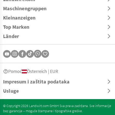
Maschinengruppen
Kleinanzeigen
Top Marken
Länder
Pomoć
Österreich | EUR
Impresum i zaštita podataka
Usluge
© Copyright 2026 Landwirt.com GmbH Sva prava zadržana. Sve informacije
bez garancije – moguće štampane i tipografske greške.