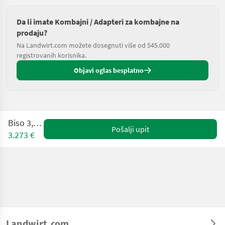
Da li imate Kombajni / Adapteri za kombajne na
prodaju?
Na Landwirt.com možete dosegnuti više od 545.000
registrovanih korisnika.
Objavi oglas besplatno
Biso 3,00 m
Pošalji upit
3.273 €
Landwirt.com