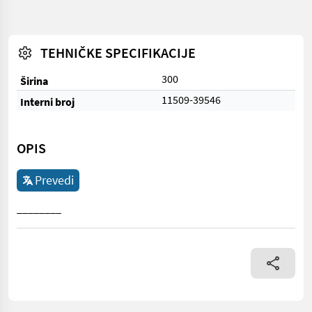
TEHNIČKE SPECIFIKACIJE
300
Širina
11509-39546
Interni broj
OPIS
Prevedi
________
________