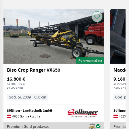
Polovna mašina
Biso Crop Ranger VX650
Macdo
16.800 €
9.180 €
sa 20% PDV-a
sa 20% PDV
14.000 € neto
7.650 € neto
God. pr. 2009
650 cm
God. pr.
Söllinger - Landtechnik GmbH
Söllinger
4625 Gornja Austrija
4625 Go
Premium Gold prodavac
Premium