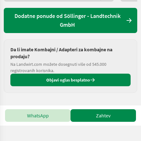
Dodatne ponude od Söllinger - Landtechnik
GmbH
Da li imate Kombajni / Adapteri za kombajne na
prodaju?
Na Landwirt.com možete dosegnuti više od 545.000
registrovanih korisnika.
Objavi oglas besplatno
WhatsApp
Zahtev