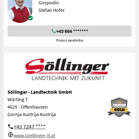
Gospodin
Stefan Hofer
+43 664 *******
Pozovi savetnika
Söllinger - Landtechnik GmbH
Würting 7
4625 - Offenhausen
Gornja Austrija Austrija
+43 7247 ****
www.soellinger-lt.at