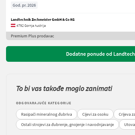
God. pr. 2026
Landtechnik Zechmeister GmbH & Co KG
4792 Gornja Austrija
Premium Plus prodavac
Dodatne ponude od Landtech
To bi vas takođe moglo zanimati
ODGOVARAJUĆE KATEGORIJE
Rasipači mineralnog đubriva
Cijevi za osoku
Crijeva z
Ostali strojevi za đubrenje, gnojenje i navodnjavanje
Utova