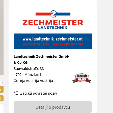
Landtechnik Zechmeister GmbH
& Co KG
Sauwaldstraße 33
4792 - Münzkirchen
Gornja Austrija Austrija
ija
i
Zatraži povratni poziv
i
Detalji o prodavcu