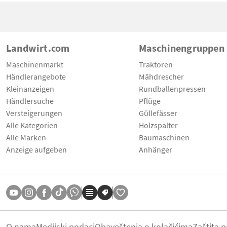
Landwirt.com
Maschinengruppen
Maschinenmarkt
Traktoren
Händlerangebote
Mähdrescher
Kleinanzeigen
Rundballenpressen
Händlersuche
Pflüge
Versteigerungen
Güllefässer
Alle Kategorien
Holzspalter
Alle Marken
Baumaschinen
Anzeige aufgeben
Anhänger
O nama
Medijski podaci
Obaveštenja o kolačićima
Zaštita 