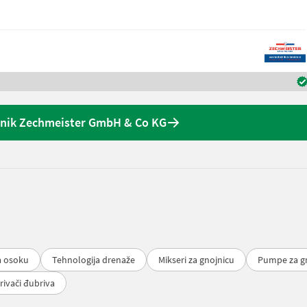
nik Zechmeister GmbH & Co KG
a osoku
Tehnologija drenaže
Mikseri za gnojnicu
Pumpe za g
rivači đubriva