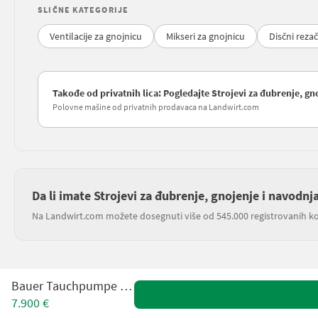
SLIČNE KATEGORIJE
Ventilacije za gnojnicu
Mikseri za gnojnicu
Disčni reza
Takođe od privatnih lica: Pogledajte Strojevi za đubrenje, g
Polovne mašine od privatnih prodavaca na Landwirt.com
Da li imate Strojevi za đubrenje, gnojenje i navodn
Na Landwirt.com možete dosegnuti više od 545.000 registrovanih ko
Bauer Tauchpumpe 5,5 kw
7.900 €