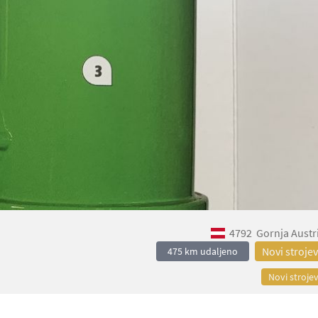
4792
Gornja Austr
Novi strojev
475 km udaljeno
Novi strojev