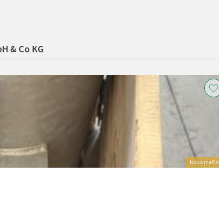
bH & Co KG
Nova mašin