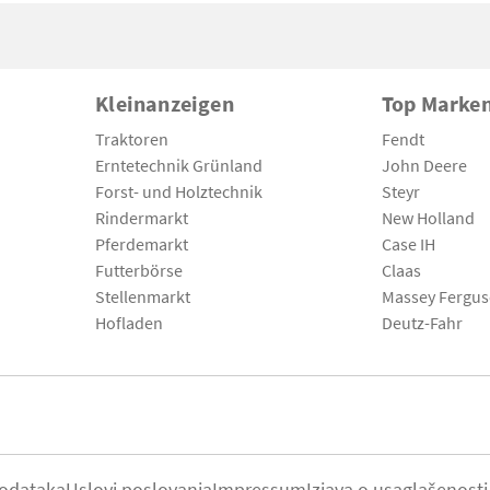
Kleinanzeigen
Top Marke
Traktoren
Fendt
Erntetechnik Grünland
John Deere
Forst- und Holztechnik
Steyr
Rindermarkt
New Holland
Pferdemarkt
Case IH
Futterbörse
Claas
Stellenmarkt
Massey Fergu
Hofladen
Deutz-Fahr
podataka
Uslovi poslovanja
Impressum
Izjava o usaglašenosti