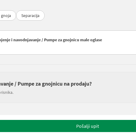
č gnoja
Separacija
nojenje i navodnjavanje / Pumpe za gnojnicu male oglase
javanje / Pumpe za gnojnicu na prodaju?
risnika.
Pošalji upit