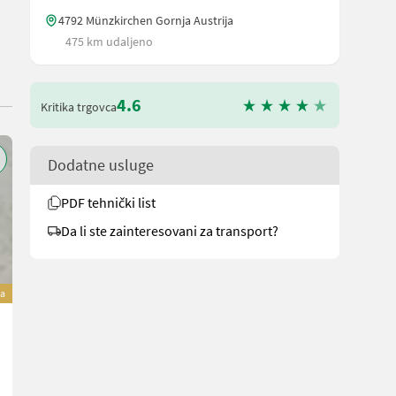
4792 Münzkirchen Gornja Austrija
475 km udaljeno
4.6
Kritika trgovca
Dodatne usluge
PDF tehnički list
Da li ste zainteresovani za transport?
a
Bauer Tauchmotorpumpe Magnum CSP mit Schneidw
6.660 €
sa 20% PDV-a
5.550 € neto