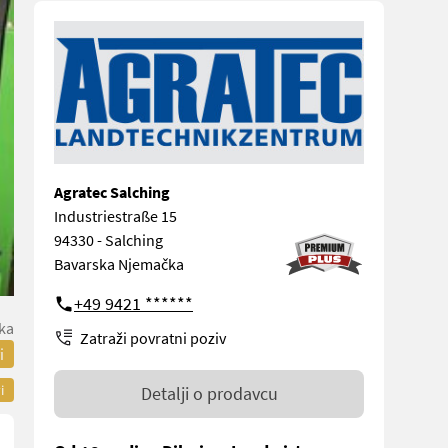
Agratec Salching
Industriestraße 15
94330 - Salching
Bavarska Njemačka
+49 9421 ******
ka
Zatraži povratni poziv
i
i
Detalji o prodavcu