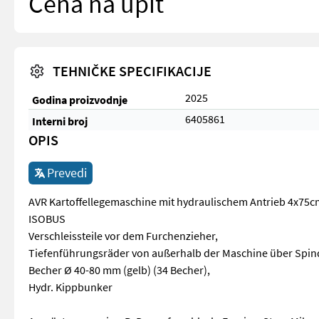
Cena na upit
TEHNIČKE SPECIFIKACIJE
2025
Godina proizvodnje
6405861
Interni broj
OPIS
Prevedi
AVR Kartoffellegemaschine mit hydraulischem Antrieb 4x75c
ISOBUS
Verschleissteile vor dem Furchenzieher,
Tiefenführungsräder von außerhalb der Maschine über Spind
Becher Ø 40-80 mm (gelb) (34 Becher),
Hydr. Kippbunker