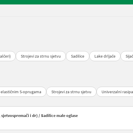
alčeri)
Strojevi za strnu sjetvu
Sadilice
Lake drljače
Sija
a elastičnim S-oprugama
Strojevi za strnu sjetvu
Univerzalni rasipa
, sjetvospremači i dr) / Sadilice male oglase