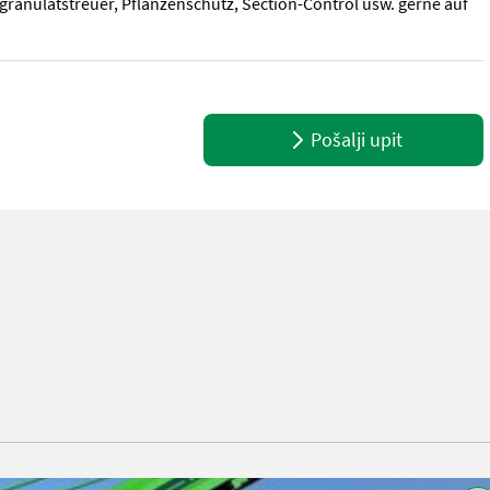
anulatstreuer, Pflanzenschutz, Section-Control usw. gerne auf
 ISOBUS Verschleissteile vor dem Furchenzieher, Tiefenführungsrä
Pošalji upit