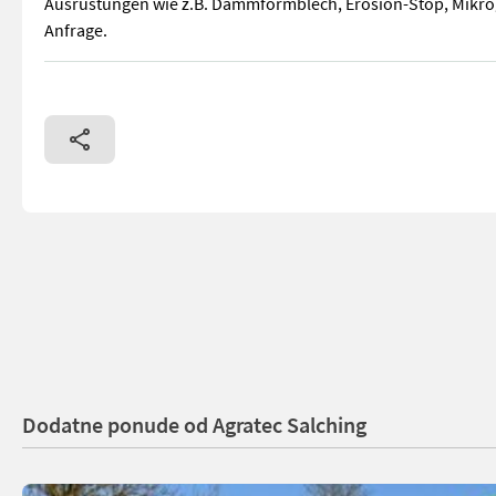
Ausrüstungen wie z.B. Dammformblech, Erosion-Stop, Mikrogr
Anfrage.
AVR Kartoffellegemaschine mit hydraulischem Antrieb 4x75cm
Dodatne ponude od Agratec Salching