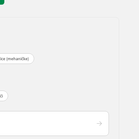
čice (mehaničke)
či