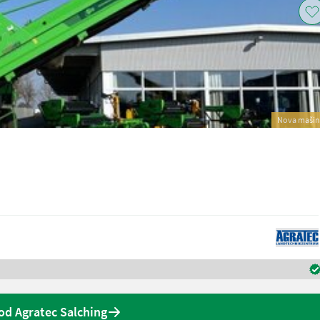
Nova mašin
d Agratec Salching