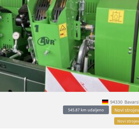
94330
Bavars
Novi strojev
545.87 km udaljeno
Novi strojev