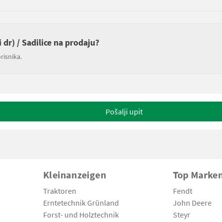
i dr) / Sadilice na prodaju?
risnika.
Pošalji upit
Kleinanzeigen
Top Marke
Traktoren
Fendt
Erntetechnik Grünland
John Deere
Forst- und Holztechnik
Steyr