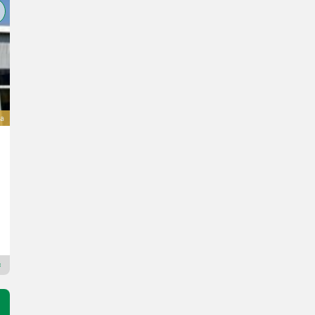
a
AVR Multi Force
Cena na upit
God. pr. 2025
Agratec Salching
94330 Bavarska
Premium Plus prodavac