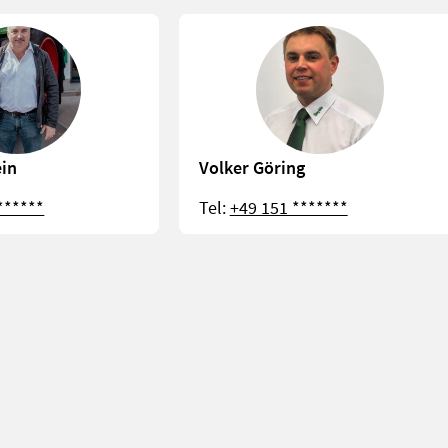
in
Volker Göring
******
Tel:
+49 151 *******