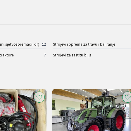
eri, sjetvospremači i dr)
12
Strojevi i oprema za travu i baliranje
traktore
7
Strojevi za zaštitu bilja