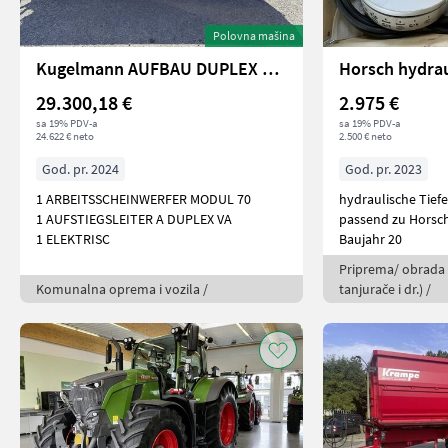
Polovna mašina
Kugelmann AUFBAU DUPLEX 3,2 M³
29.300,18 €
2.975 €
sa 19% PDV-a
sa 19% PDV-a
24.622 € neto
2.500 € neto
God. pr. 2024
God. pr. 2023
1 ARBEITSSCHEINWERFER MODUL 70
hydraulische Tief
1 AUFSTIEGSLEITER A DUPLEX VA
passend zu Horsch
1 ELEKTRISC
Baujahr 20
Priprema/ obrada t
Komunalna oprema i vozila /
tanjurače i dr.) /