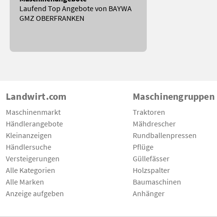
Laufend Top Angebote von BAYWA
GMZ OBERFRANKEN
Landwirt.com
Maschinengruppen
Maschinenmarkt
Traktoren
Händlerangebote
Mähdrescher
Kleinanzeigen
Rundballenpressen
Händlersuche
Pflüge
Versteigerungen
Güllefässer
Alle Kategorien
Holzspalter
Alle Marken
Baumaschinen
Anzeige aufgeben
Anhänger