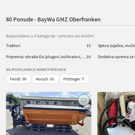
80 Ponude - BayWa GMZ Oberfranken
Raspoređeno u 6 kategorija · sortirano po količini
Traktori
15
Sjetva (sijačice, mulč
Priprema/ obrada tla (plugovi, kultivatori, tanjurače i dr.)
10
Dodatna oprema za 
NAJPOPULARNIJE MARKE PRODAVCA
Fendt
Horsch
Pöttinger
18
12
7