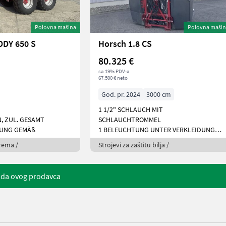
Polovna mašina
Polovna maši
DY 650 S
Horsch 1.8 CS
80.325 €
sa 19% PDV-a
67.500 € neto
God. pr. 2024
3000 cm
1 1/2" SCHLAUCH MIT
N, ZUL. GESAMT
SCHLAUCHTROMMEL
SUNG GEMÄß
1 BELEUCHTUNG UNTER VERKLEIDUNG
1 BO
prema /
Strojevi za zaštitu bilja /
uda ovog prodavca