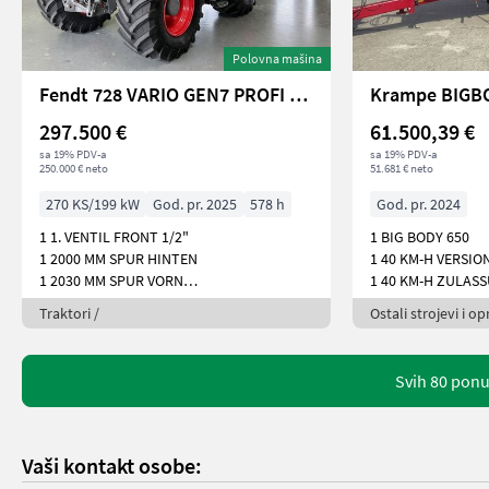
Polovna mašina
Fendt 728 VARIO GEN7 PROFI PLUS
Krampe BIGBO
297.500 €
61.500,39 €
sa 19% PDV-a
sa 19% PDV-a
250.000 € neto
51.681 € neto
270 KS/199 kW
God. pr. 2025
578 h
God. pr. 2024
1 1. VENTIL FRONT 1/2"
1 BIG BODY 650
1 2000 MM SPUR HINTEN
1 40 KM-H VERSIO
1 2030 MM SPUR VORN
1 40 KM-H ZULAS
1 3
Traktori /
Ostali strojevi i o
Svih 80 pon
Vaši kontakt osobe: