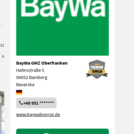
11
6
BayWa GMZ Oberfranken
Hafenstraße 5
96052 Bamberg
Bavarska
+49 951 *******
www.baywaboerse.de