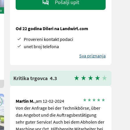
Pošalji upit
na
Od 22 godina Dileri na Landwirt.com
Provereni kontakt podaci
unet broj telefona
Sva priznanja
Kritika trgovca
4.3
Martin M.
,am 12-02-2024
Von der Anfrage bei der Technikbörse, über
das Angebot und die Auftragsbestätigung
sehr guter Service! Auch bei dem Abholen der
Maschine vor Ort, Hilfsbereite Mitarbeiter bei