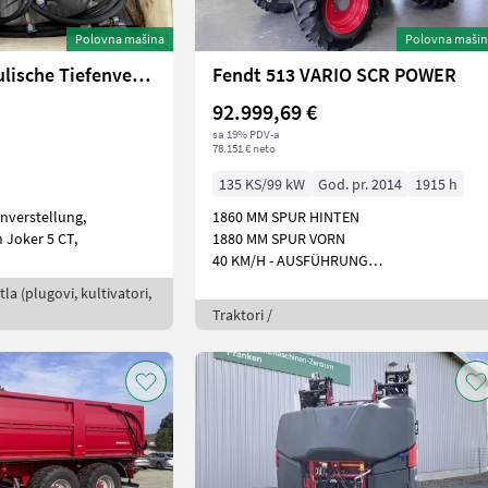
Polovna mašina
Polovna maši
Horsch hydraulische Tiefenverstellung
Fendt 513 VARIO SCR POWER
92.999,69 €
sa 19% PDV-a
78.151 € neto
135 KS/99 kW
God. pr. 2014
1915 h
enverstellung,
1860 MM SPUR HINTEN
 Joker 5 CT,
1880 MM SPUR VORN
40 KM/H - AUSFÜHRUNG
ARBEITSSC
la (plugovi, kultivatori,
Traktori /