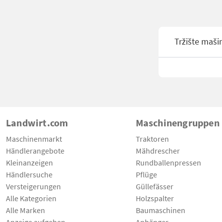
Tržište maši
Landwirt.com
Maschinengruppen
Maschinenmarkt
Traktoren
Händlerangebote
Mähdrescher
Kleinanzeigen
Rundballenpressen
Händlersuche
Pflüge
Versteigerungen
Güllefässer
Alle Kategorien
Holzspalter
Alle Marken
Baumaschinen