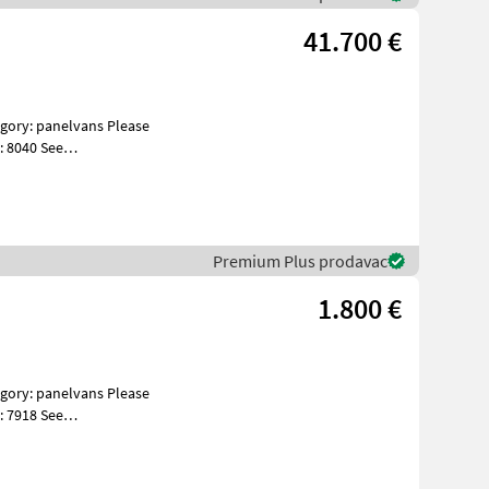
41.700 €
: 8040 See
es GMC Sierra 1
Premium Plus prodavac
1.800 €
: 7918 See
s Specificatio