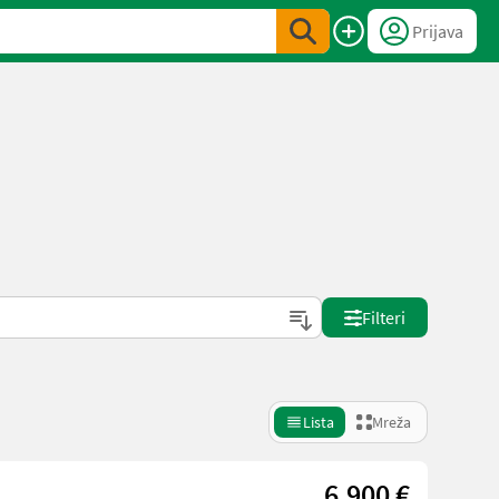
Prijava
Filteri
Lista
Mreža
6.900 €