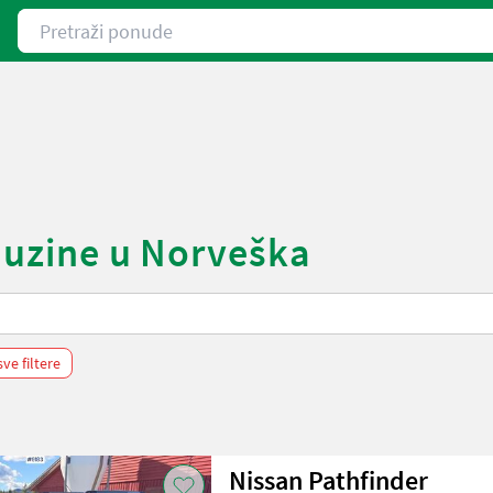
Pretraži ponude
imuzine u Norveška
sve filtere
Nissan Pathfinder