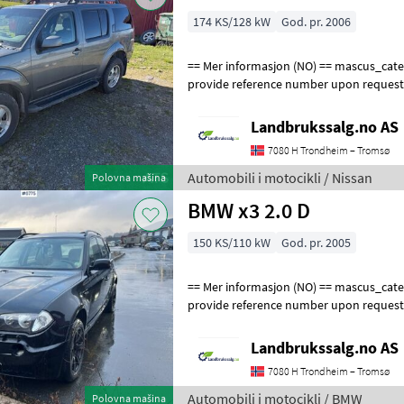
174 KS/128 kW
God. pr. 2006
== Mer informasjon (NO) == mascus_category: panelvans Please
provide reference number upon request
en.landbrukssalg.no/9183 for more image
Landbrukssalg.no AS
7080 H Trondheim – Tromsø
Automobili i motocikli / Nissan
Polovna mašina
BMW x3 2.0 D
150 KS/110 kW
God. pr. 2005
== Mer informasjon (NO) == mascus_category: panelvans Please
provide reference number upon request
en.landbrukssalg.no/6775 for more image
Landbrukssalg.no AS
7080 H Trondheim – Tromsø
Automobili i motocikli / BMW
Polovna mašina