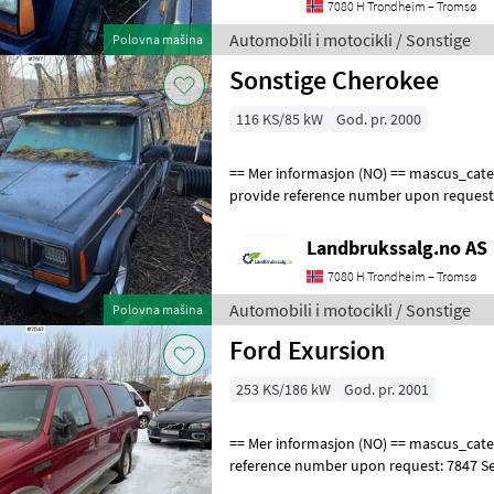
7080 H Trondheim – Tromsø
Automobili i motocikli / Sonstige
Polovna mašina
Sonstige Cherokee
116 KS/85 kW
God. pr. 2000
== Mer informasjon (NO) == mascus_category: panelvans Please
provide reference number upon request
en.landbrukssalg.no/7917 for more image
Landbrukssalg.no AS
7080 H Trondheim – Tromsø
Automobili i motocikli / Sonstige
Polovna mašina
Ford Exursion
253 KS/186 kW
God. pr. 2001
== Mer informasjon (NO) == mascus_category: trucks Please provide
reference number upon request: 7847 S
for more images Specifications