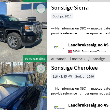
Sonstige Sierra
God. pr. 2014
== Mer informasjon (NO) == mascus_category: panelvans Please
provide reference number upon request
en.landbrukssalg.no/8040 for more imag
Landbrukssalg.no AS
7080 H Trondheim – Tromsø
Automobili i motocikli / Sonstige
Polovna mašina
Sonstige Cherokee
116 KS/85 kW
God. pr. 1996
== Mer informasjon (NO) == mascus_category: panelvans Please
provide reference number upon request
en.landbrukssalg.no/7918 for more image
Landbrukssalg.no AS