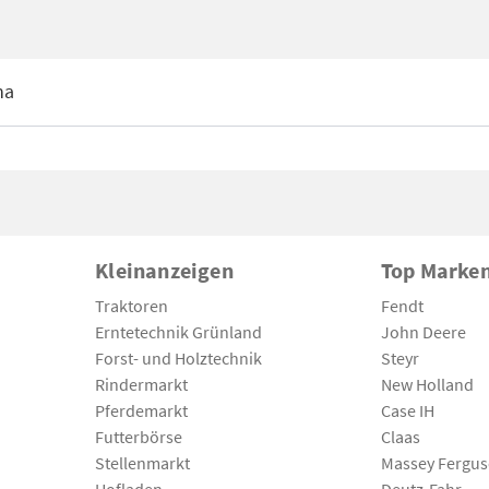
na
Kleinanzeigen
Top Marke
Traktoren
Fendt
Erntetechnik Grünland
John Deere
Forst- und Holztechnik
Steyr
Rindermarkt
New Holland
Pferdemarkt
Case IH
Futterbörse
Claas
Stellenmarkt
Massey Fergu