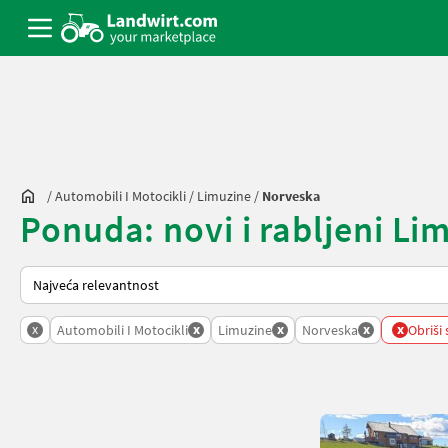
/
Automobili I Motocikli
/
Limuzine
/
Norveska
Ponuda: novi i rabljeni L
Način na koji sortira Landwirt.com
x
x
x
x
x
Automobili I Motocikli
Limuzine
Norveska
Obriši 