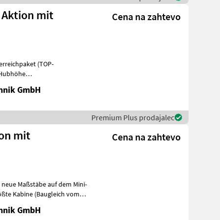
 Aktion mit
Cena na zahtevo
terreichpaket (TOP-
m Hubhöhe
he -75 PS 4 Zylind
chnik GmbH
Premium Plus prodajalec
ion mit
Cena na zahtevo
zt neue Maßstäbe auf dem Mini-
rößte Kabine (Baugleich vom
chnik GmbH