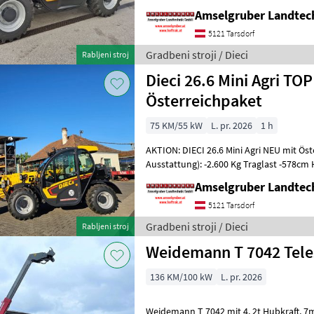
NEU mit Österreichpaket (TOP
Amselgruber Landte
5121 Tarsdorf
Gradbeni stroji / Dieci
Rabljeni stroj
Dieci 26.6 Mini Agri TOP
Österreichpaket
75 KM/55 kW
L. pr. 2026
1 h
AKTION: DIECI 26.6 Mini Agri NEU mit Ös
Ausstattung): -2.600 Kg Traglast -578c
Werkzeugunterkante -Unter 200cm Bauhö
Amselgruber Landte
5121 Tarsdorf
Gradbeni stroji / Dieci
Rabljeni stroj
Weidemann T 7042 Tele
136 KM/100 kW
L. pr. 2026
Weidemann T 7042 mit 4, 2t Hubkraft, 7m Hubhöhe, 4 Zylinder Perkins