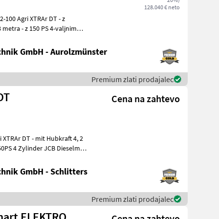
128.040 € neto
 8 metra - z 150 PS 4-valjnim
hnik GmbH - Aurolzmünster
Premium zlati prodajalec
DT
Cena na zahtevo
50PS 4 Zylinder JCB Dieselmax
hnik GmbH - Schlitters
Premium zlati prodajalec
 Smart ELEKTRO
Cena na zahtevo