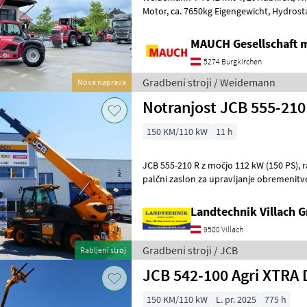
Motor, ca. 7650kg Eigengewicht, Hydrostatischer Fahrantrieb, 20 km/h
(Optional 30 km/h / 40 km/h v
MAUCH Gesellschaft m
5274 Burgkirchen
Gradbeni stroji / Weidemann
Nova naprava
Notranjost JCB 555-210
150 KM/110 kW
11 h
JCB 555-210 R z močjo 112 kW (150 PS), različica s hitrostjo 40 km/h, 7-
palčni zaslon za upravljanje obremenit
prepoznavanjem priključkov, kabina z o
Landtechnik Villach
9500 Villach
Gradbeni stroji / JCB
Rabljeni stroj
JCB 542-100 Agri XTRA 
150 KM/110 kW
L. pr. 2025
775 h