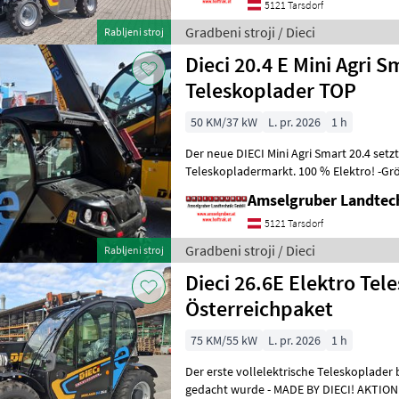
5121 Tarsdorf
Gradbeni stroji / Dieci
Rabljeni stroj
Dieci 20.4 E Mini Agri
Teleskoplader TOP
50 KM/37 kW
L. pr. 2026
1 h
Der neue DIECI Mini Agri Smart 20.4 set
Teleskopladermarkt. 100 % Elektro! -Gr
Modell 26.6 Mini Agri) -Echt
Amselgruber Landte
5121 Tarsdorf
Gradbeni stroji / Dieci
Rabljeni stroj
Dieci 26.6E Elektro Tel
Österreichpaket
75 KM/55 kW
L. pr. 2026
1 h
Der erste vollelektrische Teleskoplader 
gedacht wurde - MADE BY DIECI! AKTION: D