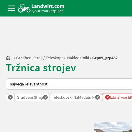
/
Gradbeni Stroji
/
Teleskopski Nakladalniki
/
Grp89_grp482
Tržnica strojev
Tako je razvrščeno na Landwirt.com
x
x
x
x
Gradbeni Stroji
Teleskopski Nakladalniki
Izbriši vse fil