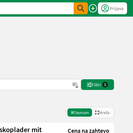
Prijava
Filtri
1
Seznam
Mreža
eskoplader mit
Cena na zahtevo