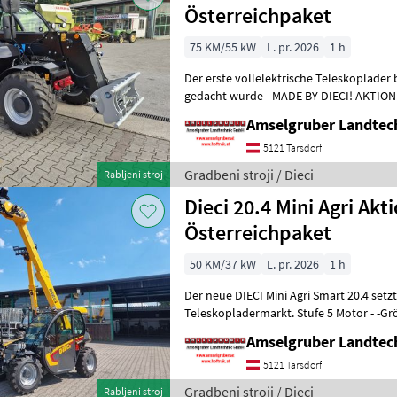
Österreichpaket
75 KM/55 kW
L. pr. 2026
1 h
Der erste vollelektrische Teleskoplader 
gedacht wurde - MADE BY DIECI! AKTION: D
NEU mit Österreichpaket (TOP
Amselgruber Landte
5121 Tarsdorf
Gradbeni stroji / Dieci
Rabljeni stroj
Dieci 20.4 Mini Agri Akt
Österreichpaket
50 KM/37 kW
L. pr. 2026
1 h
Der neue DIECI Mini Agri Smart 20.4 set
Teleskopladermarkt. Stufe 5 Motor - -G
Modell 26.6 Mini Agri) -50
Amselgruber Landte
5121 Tarsdorf
Gradbeni stroji / Dieci
Rabljeni stroj