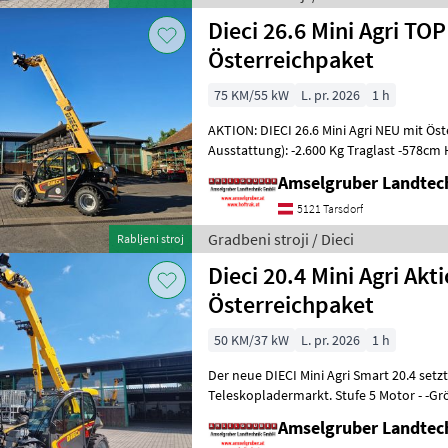
Dieci 26.6 Mini Agri TOP
Österreichpaket
75 KM/55 kW
L. pr. 2026
1 h
AKTION: DIECI 26.6 Mini Agri NEU mit Ös
Ausstattung): -2.600 Kg Traglast -578c
Werkzeugunterkante -Unter 200cm Bauhö
Amselgruber Landte
5121 Tarsdorf
Gradbeni stroji / Dieci
Rabljeni stroj
Dieci 20.4 Mini Agri Akt
Österreichpaket
50 KM/37 kW
L. pr. 2026
1 h
Der neue DIECI Mini Agri Smart 20.4 set
Teleskopladermarkt. Stufe 5 Motor - -G
Modell 26.6 Mini Agri) -50
Amselgruber Landte