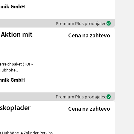
chnik GmbH
Premium Plus prodajalec
 Aktion mit
Cena na zahtevo
terreichpaket (TOP-
m Hubhöhe
he -75 PS 4 Zylind
chnik GmbH
Premium Plus prodajalec
skoplader
Cena na zahtevo