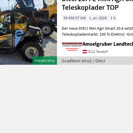
Teleskoplader TOP
50 KM/37 kW
L. pr. 2026
1 h
Der neue DIECI Mini Agri Smart 20.4 set
Teleskopladermarkt. 100 % Elektro! -Gr
Modell 26.6 Mini Agri) -Echt
Amselgruber Landte
5121 Tarsdorf
Gradbeni stroji / Dieci
Rabljeni stroj