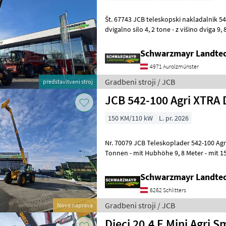
Št. 67743 JCB teleskopski nakladalnik 542-100 Agri XTRAr DT - z
dvigalno silo 4, 2 tone - z višino dviga 9,
motorjem JCB Dieselmax Commo
Schwarzmayr Landtec
4971 Aurolzmünster
Gradbeni stroji / JCB
predstavitveni stroj
JCB 542-100 Agri XTRA 
150 KM/110 kW
L. pr. 2026
Nr. 70079 JCB Teleskoplader 542-100 Agri XTRAr DT - mit Hubkraft 4, 2
Tonnen - mit Hubhöhe 9, 8 Meter - mit 1
Common Rail (bis 2000b
Schwarzmayr Landtec
6262 Schlitters
Gradbeni stroji / JCB
Nova naprava
Dieci 20.4 E Mini Agri