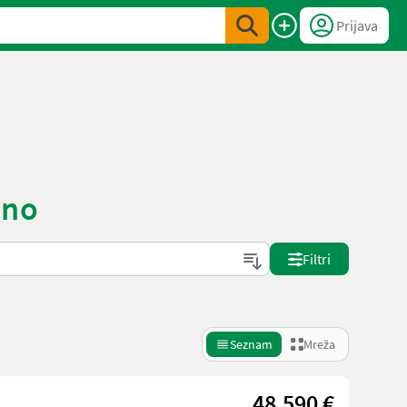
Prijava
eno
Filtri
Seznam
Mreža
48.590 €