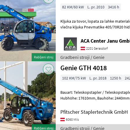
82 KM/60 kW
L. pr. 2010
3416 h
Kljuka za tovor, lopata za lahke materiale, vilice za palete Ročna
vlečna kljuka Pnevmatike 405/70R20 hidr
Dizel, hidravlična blokada orodja
ACA Center Janu Gm
2201 Gerasdorf
Gradbeni stroji / Genie
Rabljeni stroj
Genie GTH 4018
102 KM/75 kW
L. pr. 2018
1250 h
24
Bauart: Teleskopstapler / Teleskopstapler starr, Tragkra
Hubhöhe: 17610mm, Bauhöhe: 2440mm, Gabellänge: 1200mm,
Bereifung vorne: Luft Einfach , Bereifung
Pfitscher Staplertechnik GmbH
6068 Mils
Gradbeni stroji / Genie
Rabljeni stroj