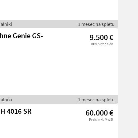
alniki
1 mesec na spletu
hne Genie GS-
9.500 €
DDV ni terjalen
alniki
1 mesec na spletu
TH 4016 SR
60.000 €
Preis inkl. MwSt