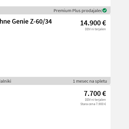
Premium Plus prodajalec
ne Genie Z-60/34
14.900 €
DDV ni terjalen
alniki
1 mesec na spletu
7.700 €
DDV ni terjalen
Stara cena 7.900 €