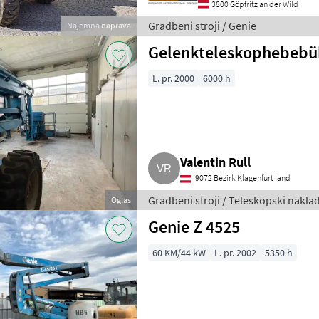
3800 Göpfritz an der Wild
Gradbeni stroji / Genie
Najemna naprava
Gelenkteleskophebebüh
L. pr. 2000
6000 h
Valentin Rull
9072 Bezirk Klagenfurt land
Gradbeni stroji / Teleskopski naklad
Oglas
Genie Z 4525
60 KM/44 kW
L. pr. 2002
5350 h