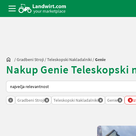
/
Gradbeni Stroji
/
Teleskopski Nakladalniki
/
Genie
Nakup Genie Teleskopski na
Tako je razvrščeno na Landwirt.com
x
x
x
x
x
Gradbeni Stroji
Teleskopski Nakladalniki
Genie
Iz