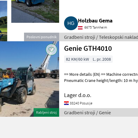
Holzbau Gema
6675 Tannheim
Gradbeni stroji / Teleskopski naklad
Poslovni ponudnik
Genie GTH4010
82 KM/60 kW
L. pr. 2008
== More details (EN) == Machine correctness: Correct Tyre type:
Pneumatic Crane height/length: 10 m hy
stabilisers 4 wheel steer working sign
Lager d.o.o.
88240 Posusije
Gradbeni stroji / Genie
Rabljeni stroj