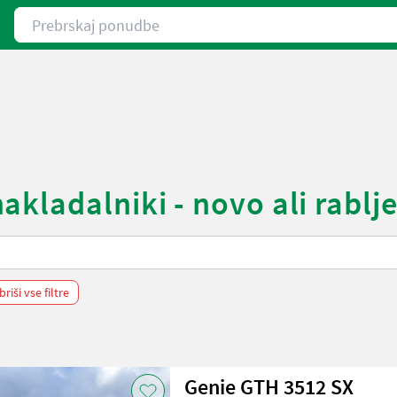
Prebrskaj ponudbe
kladalniki - novo ali rablj
briši vse filtre
Genie GTH 3512 SX