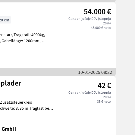
54.000 €
Cena vključuje DDV (stopnja
20 cm
20%)
45.000 € neto
ft: 4000kg,
10-01-2025 08:22
oplader
42 €
Cena vključuje DDV (stopnja
20%)
35 € neto
chweite: 3, 35 m Traglast bei
al GmbH