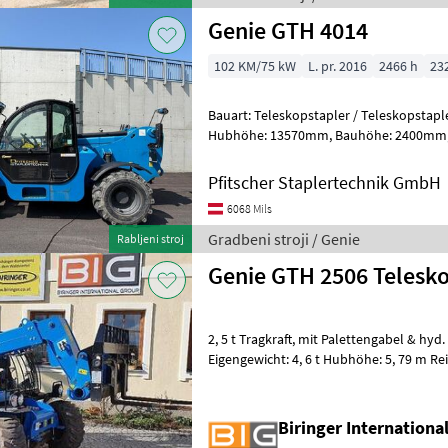
Genie GTH 4014
102 KM/75 kW
L. pr. 2016
2466 h
23
Bauart: Teleskopstapler / Teleskopstapler starr, Tragkra
Hubhöhe: 13570mm, Bauhöhe: 2400mm, Gabellänge: 1200mm,
Bereifung vorne: Luft Einfach 80 - 100% ,
Pfitscher Staplertechnik GmbH
6068 Mils
Gradbeni stroji / Genie
Rabljeni stroj
Genie GTH 2506 Telesk
2, 5 t Tragkraft, mit Palettengabel & hyd. Zusatzsteuerkreis
Eigengewicht: 4, 6 t Hubhöhe: 5, 79 m Rei
max. Reichweite: 0, 9 t Traglast bei m
Biringer Internation