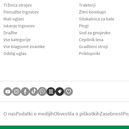
Tržnica strojev
Traktorji
Ponudbe trgovcev
Žitni kombajn
Mali oglasi
Stiskalnica za bale
Iskanje trgovcev
Plugi
Dražbe
Sod za gnojevko
Vse kategorije
Cepilnik lesa
Vse blagovne znamke
Gradbeni stroji
Oddaj oglas
Priklopniki
O nas
Podatki o medijih
Obvestila o piškotkih
Zasebnost
Po