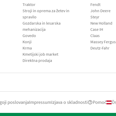
Traktor
Fendt
Stroji in oprema za žetev in
John Deere
spravilo
Steyr
Gozdarska in lesarska
New Holland
mehanizacija
Case IH
Govedo
Claas
Konji
Massey Fergu
Krma
Deutz-Fahr
Kmetijski job market
Direktna prodaja
goji poslovanja
Impressum
Izjava o skladnosti
Pomoč
Ös