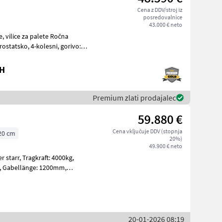
Cena z DDV/stroj iz
posredovalnice
43.000 € neto
ostatsko, 4-kolesni, gorivo:
bH
Premium zlati prodajalec
59.880 €
Cena vključuje DDV (stopnja
20 cm
20%)
49.900 € neto
ft: 4000kg,
20-01-2026 08:19