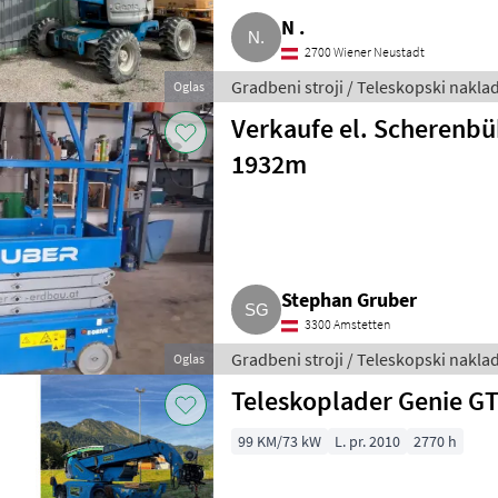
N .
2700 Wiener Neustadt
Gradbeni stroji / Teleskopski naklad
Oglas
Verkaufe el. Scherenbü
1932m
Stephan Gruber
3300 Amstetten
Gradbeni stroji / Teleskopski naklad
Oglas
Teleskoplader Genie G
99 KM/73 kW
L. pr. 2010
2770 h