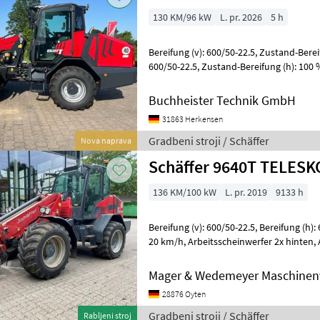
130 KM/96 kW
L. pr. 2026
5 h
Bereifung (v): 600/50-22.5, Zustand-Bereifung (v): 100 %, Bereifung (h):
600/50-22.5, Zustand-Bereifung (h): 100 %, Geschwindigkeit: 40 km/h,
Tragkraft: 4200 kg
Buchheister Technik GmbH
31863 Herkensen
Gradbeni stroji / Schäffer
Nova naprava
Schäffer 9640T TELES
136 KM/100 kW
L. pr. 2019
9133 h
Bereifung (v): 600/50-22.5, Bereifung (h): 600/50-22.5, Geschwindigkeit:
20 km/h, Arbeitsscheinwerfer 2x hinten, Arbeitsscheinwerfer 4x vorn,
Allrad, Kabine,
Mager & Wedemeyer Maschinenv
28876 Oyten
Gradbeni stroji / Schäffer
Rabljeni stroj