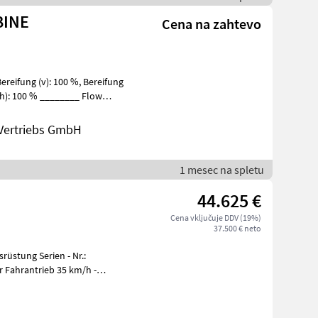
BINE
Cena na zahtevo
Vertriebs GmbH
1 mesec na spletu
44.625 €
Cena vključuje DDV (19%)
37.500 € neto
üstung Serien - Nr.:
ge