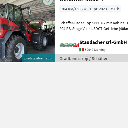
204 KM/150 kW
L. pr. 2023
790 h
Schäffer-Lader Typ 9660T-2 mit Kabine Deutz Motor TCD 5.2 150 KW =
204 PS, Stage V inkl. SDCT-Getriebe (40km/h) und
Schwingungsdämpfer Koffergewicht 330 
Staudacher srl-GmbH
39049 Sterzing
Gradbeni stroji / Schäffer
predstavitveni stroj