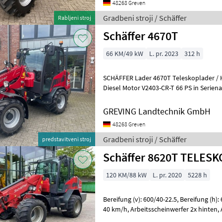
48268 Greven
Gradbeni stroji / Schäffer
Rabljeni stroj
Schäffer 4670T
66 KM/49 kW
L. pr. 2023
312 h
SCHÄFFER Lader 4670T Teleskoplader / Hofla
Diesel Motor V2403-CR-T 66 PS in Seriena
3469C028, Baujahr 2023 - druckloser
GREVING Landtechnik GmbH
48268 Greven
Gradbeni stroji / Schäffer
predstavitveni stroj
Schäffer 8620T TELES
120 KM/88 kW
L. pr. 2020
5228 h
Bereifung (v): 600/40-22.5, Bereifung (h): 600/40-22.5, Geschwindigkeit:
40 km/h, Arbeitsscheinwerfer 2x hinten, Arbeitsscheinwerfer 2x vorn,
Allrad, Kabine,