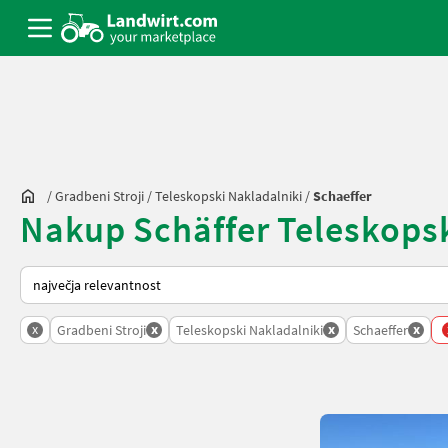
/
Gradbeni Stroji
/
Teleskopski Nakladalniki
/
Schaeffer
Nakup Schäffer Teleskopski
Tako je razvrščeno na Landwirt.com
x
x
x
x
Gradbeni Stroji
Teleskopski Nakladalniki
Schaeffer