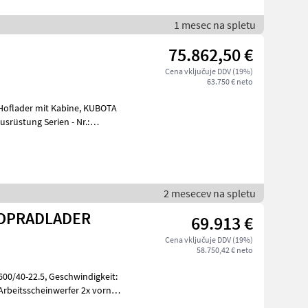
1 mesec na spletu
75.862,50 €
Cena vključuje DDV (19%)
63.750 € neto
der mit Kabine, KUBOTA
usrüstung Serien - Nr.:
2 mesecev na spletu
KOPRADLADER
69.913 €
Cena vključuje DDV (19%)
58.750,42 € neto