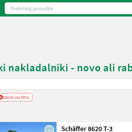
Prebrskaj ponudbe
 nakladalniki - novo ali ra
x
Izbriši vse filtre
Schäffer 8620 T-3