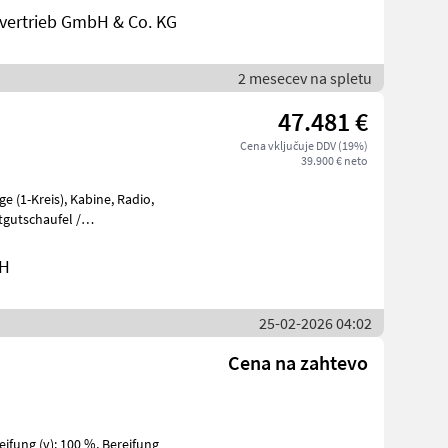
ertrieb GmbH & Co. KG
2 mesecev na spletu
47.481 €
Cena vključuje DDV (19%)
39.900 € neto
e
bH
25-02-2026 04:02
Cena na zahtevo