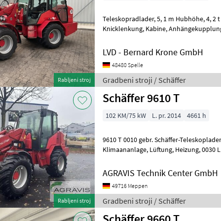
Teleskopradlader, 5, 1 m Hubhöhe, 4, 2 t Hubkraft, Hydrostat 20 km/h,
Knicklenkung, Kabine, Anhängekupplung, Klimaanlage, Wendelüfter,
Schwingungstilgung, Aufnahme:Sch
LVD - Bernard Krone GmbH
48480 Spelle
Gradbeni stroji / Schäffer
Rabljeni stroj
Schäffer 9610 T
102 KM/75 kW
L. pr. 2014
4661 h
9610 T 0010 gebr. Schäffer-Teleskoplade
Klimaananlage, Lüftung, Heizung, 0030 Luftsitz, Radio,
Heckscheibenwischer, 0040 Arbe
AGRAVIS Technik Center GmbH
49716 Meppen
Gradbeni stroji / Schäffer
Rabljeni stroj
Schäffer 9660 T