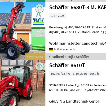
Schäffer 6680T-3 M. KA
L. pr. 2025
Bereifung (v): 400/70-20 AS ET, Zustand-Bereifung (v): 100 %, Bereifung
(h): 400/70-20 AS ET, Zustand-Bereifung (h): 100 % ________ Flow
Sharing Paket Feststellr
Wohlmannstetter Landtechnik-
84339 Unterdietfurt
Gradbeni stroji / Schäffer
Nova naprava
Schäffer 8610T
102 KM/75 kW
L. pr. 2016
7050 h
SCHAEFFER Lader Typ 8610T in Serienausr
6861B050, Baujahr 2016 - hydrostatischer Fahrantrieb 35 km/h -
Kabine mit Radio und Klimaanlage - luft
GREVING Landtechnik GmbH