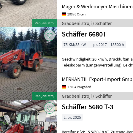
Mager & Wedemeyer Maschinenv
28876 Oyten
Gradbeni stroji / Schäffer
Rabljeni stroj
Schäffer 6680T
75 KM/55 kW
L. pr. 2017
13500 h
Geschwindigkeit: 20 km/h, Druckluftanlage (1-Kreis), Kabine, Radio,
Teleskoparm (Längenverstellung), Leichtgutschaufel /
Schüttgutschaufel ________ mit Schauf
MERKANTIL Export-Import Gm
17094 Pragsdorf
Gradbeni stroji / Schäffer
Rabljeni stroj
Schäffer 5680 T-3
L. pr. 2025
Bereifung (v): 15.5/60-18 AT, Zustand-Bereifung (v): 100 %, Bereifung