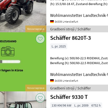
(h): 15.5/60-18 AT, Zustand-Bereifung (h): 100 % ________ 104-0011-
004 Zahnradpumpe verstär
Wohlmannstetter Landtechnik-
84339 Unterdietfurt
Gradbeni stroji / Schäffer
Nova naprava
Schäffer 8620T-3
L. pr. 2025
Bereifung (v): 500/60-22.5 RIDEMAX, Zustand-Bereifung (v): 100 %,
Bereifung (h): 500/60-22.5 RIDEMAX, Zustand-Bereifung (h): 100 %
________ 104-0008-035 Kofferge
Wohlmannstetter Landtechnik-
84339 Unterdietfurt
Gradbeni stroji / Schäffer
Nova naprava
Schäffer 9330 T
130 KM/96 kW
L. pr. 2009
6752 h