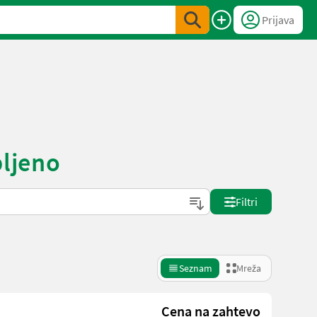
Prijava
bljeno
Filtri
Seznam
Mreža
Cena na zahtevo