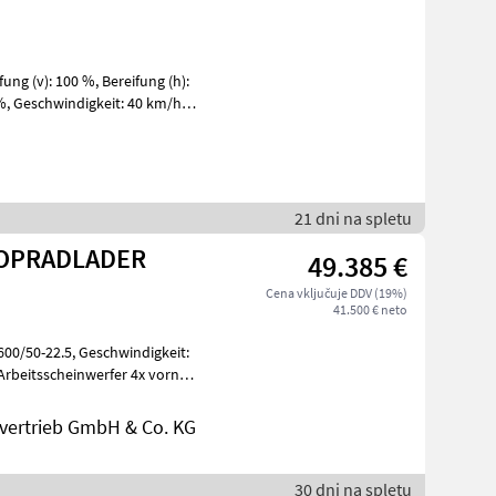
21 dni na spletu
KOPRADLADER
49.385 €
Cena vključuje DDV (19%)
41.500 € neto
ertrieb GmbH & Co. KG
30 dni na spletu