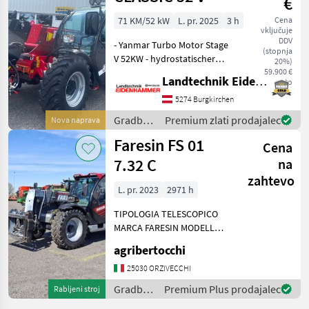
€
71 KM/52 kW
L. pr. 2025
3 h
Cena
vključuje
DDV
- Yanmar Turbo Motor Stage
(stopnja
V 52KW - hydrostatischer
20%)
Fahrantrieb 30km/h -
59.900 €
Landtechnik Eidenhammer GmbH
neto
Queen Kab Komfortkabine
mit Heizung und Lüftung -
5274 Burgkirchen
Euroaufnahme -
Gradbeni
Premium zlati prodajalec
Nova naprava
Radiovorbereitung - Lu
stroji /
Faresin FS 01
Cena
Faresin
7.32 C
na
zahtevo
L. pr. 2023
2971 h
TIPOLOGIA TELESCOPICO
MARCA FARESIN MODELLO
FS 01 7.32 C MOTORE IVECO
agribertocchi
POTENZA 115 CV
TRASMISSIONE
25030 ORZIVECCHI
IDROSTATICA ANNO 2023
Gradbeni
Premium Plus prodajalec
Rabljeni stroj
ORE LAVORATE 2.971
stroji /