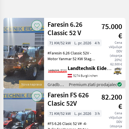
Natančnejše
iskanje
Faresin 6.26
75.000
Kategorija
Država
Filtri
4
Classic 52 V
€
71 KM/52 kW
L. pr. 2026
4 h
Cena
Prikaži 7
TRENUTNA
Ponastavi
vključuje
POT
rezultatov
DDV
#Faresin 6.26 Classic 52V -
(stopnja
Gradbena
Motor Yanmar 52 KW Stage
20%)
tehnika
V -hydrostatisches Getreibe
62.500 €
Landtechnik Eidenhammer GmbH
neto
Gradbeni
30 km/h -Euroaufnahme
Stroji
mit Schnellwechselsystem -
5274 Burgkirchen
Lasthaken drehbar -man.
Teleskopski
Gradbeni
Premium zlati prodajalec
Nova naprava
Nakladalniki
Ventilbl
stroji /
Faresin FS 626
Faresin
82.200
Faresin
Clasic 52V
€
IZBERITE
KATEGORIJO
71 KM/52 kW
L. pr. 2026
3 h
Cena
vključuje
Faresin
DDV
#FS 6.26 Clasic 52 V# -4-
(stopnja