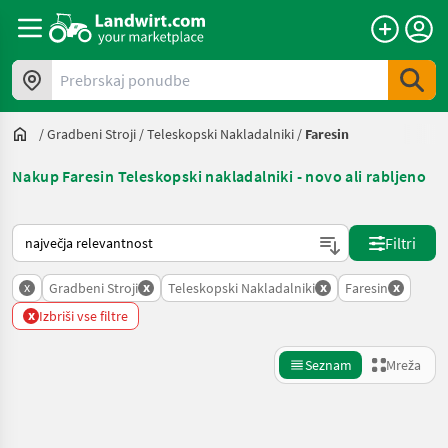
Prebrskaj ponudbe
/
Gradbeni Stroji
/
Teleskopski Nakladalniki
/
Faresin
Nakup Faresin Teleskopski nakladalniki - novo ali rabljeno
Tako je razvrščeno na Landwirt.com
Filtri
x
x
x
x
Gradbeni Stroji
Teleskopski Nakladalniki
Faresin
x
Izbriši vse filtre
Seznam
Mreža