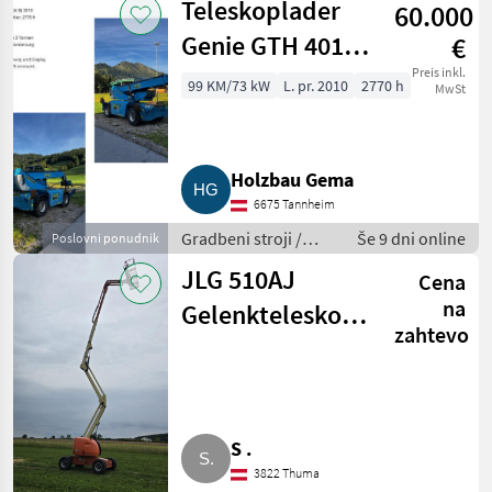
Teleskoplader
60.000
nakladalniki
Genie GTH 4016
€
SR
Preis inkl.
99 KM/73 kW
L. pr. 2010
2770 h
MwSt
Holzbau Gema
6675 Tannheim
Gradbeni stroji /
Še 9 dni online
Poslovni ponudnik
Teleskopski
JLG 510AJ
Cena
nakladalniki
na
Gelenkteleskopbühne
zahtevo
18 m 4x4
S .
3822 Thuma