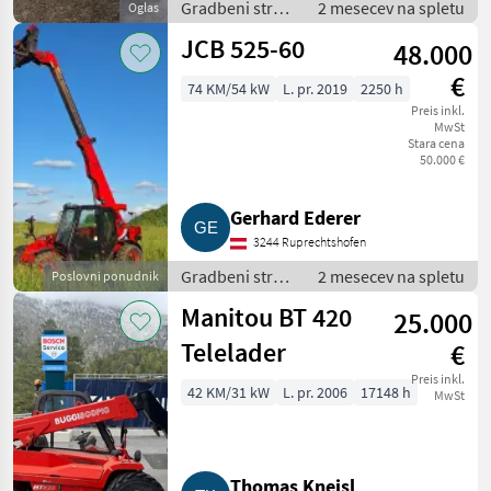
Gradbeni stroji
2 mesecev na spletu
Oglas
/ Teleskopski
JCB 525-60
48.000
nakladalniki
€
74 KM/54 kW
L. pr. 2019
2250 h
Preis inkl.
MwSt
Stara cena
50.000 €
Gerhard Ederer
3244 Ruprechtshofen
Gradbeni stroji
2 mesecev na spletu
Poslovni ponudnik
/ Teleskopski
Manitou BT 420
25.000
nakladalniki
Telelader
€
Preis inkl.
42 KM/31 kW
L. pr. 2006
17148 h
MwSt
Thomas Kneisl