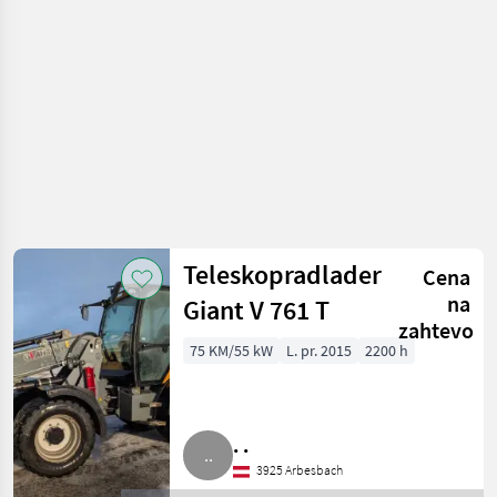
nakladalniki
Teleskopradlader
Cena
na
Giant V 761 T
zahtevo
75 KM/55 kW
L. pr. 2015
2200 h
. .
3925 Arbesbach