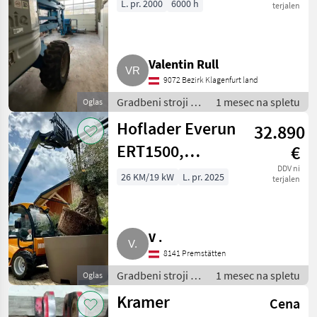
L. pr. 2000
6000 h
terjalen
Valentin Rull
9072 Bezirk Klagenfurt land
Gradbeni stroji /
1 mesec na spletu
Oglas
Teleskopski
Hoflader Everun
32.890
nakladalniki
ERT1500,
€
Perkins Motor,
DDV ni
26 KM/19 kW
L. pr. 2025
terjalen
sofort verfügbar
V .
8141 Premstätten
Gradbeni stroji /
1 mesec na spletu
Oglas
Teleskopski
Kramer
Cena
nakladalniki