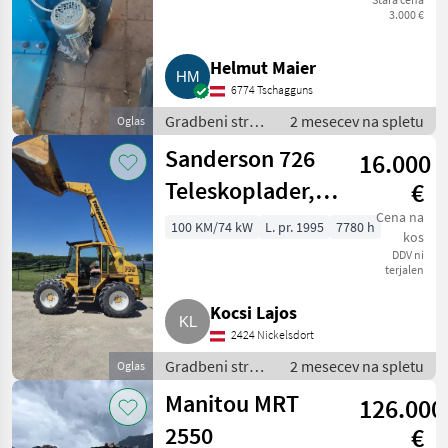
3.000 €
Helmut Maier
6774 Tschagguns
Gradbeni stroji
2 mesecev na spletu
Oglas
/ Teleskopski
Sanderson 726
16.000
nakladalniki
Teleskoplader,
€
kein JCB, Merlo,
Cena na
100 KM/74 kW
L. pr. 1995
7780 h
kos
Manitou
DDV ni
terjalen
Kocsi Lajos
2424 Nickelsdort
Gradbeni stroji
2 mesecev na spletu
Oglas
/ Teleskopski
Manitou MRT
126.000
nakladalniki
2550
€