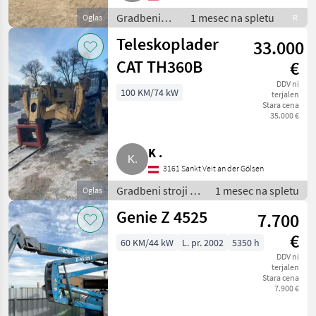
Gradbeni
1 mesec na spletu
Oglas
R
stroji /
Teleskoplader
33.000
Teleskopski
nakladalniki
CAT TH360B
€
DDV ni
100 KM/74 kW
terjalen
Stara cena
35.000 €
K .
3161 Sankt Veit an der Gölsen
Gradbeni stroji /
1 mesec na spletu
Oglas
Teleskopski
Genie Z 4525
7.700
nakladalniki
€
60 KM/44 kW
L. pr. 2002
5350 h
DDV ni
terjalen
Stara cena
7.900 €