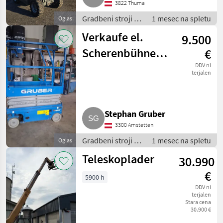
3822 Thuma
Gradbeni stroji /
1 mesec na spletu
Oglas
Teleskopski
Verkaufe el.
9.500
nakladalniki
Scherenbühne
€
Genie GS-1932m
DDV ni
terjalen
Stephan Gruber
3300 Amstetten
Gradbeni stroji /
1 mesec na spletu
Oglas
Teleskopski
Teleskoplader
30.990
nakladalniki
€
5900 h
DDV ni
terjalen
Stara cena
30.900 €