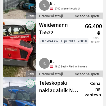
N .
2700 Wiener Neustadt
Gradbeni stroji /
1 mesec na spletu
Oglas
Teleskopski
Weidemann
66.400
nakladalniki
T5522
€
DDV ni
60 KM/44 kW
L. pr. 2013
2000 h
terjalen
R .
4910 Bezirk Ried im Innkreis
Gradbeni stroji /
1 mesec na spletu
Oglas
Teleskopski
Teleskopski
Cena
nakladalniki
na
nakladalnik New
zahtevo
Holland LM5040