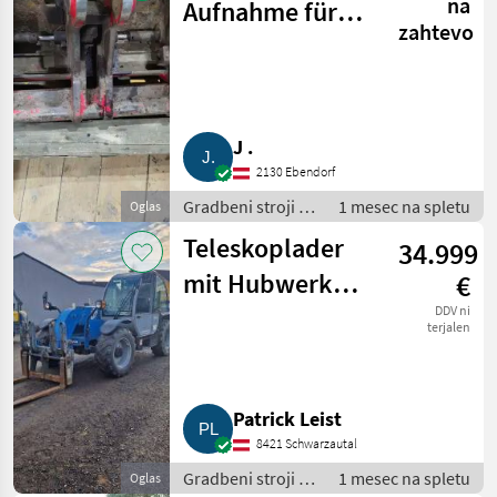
na
Aufnahme für
zahtevo
Schäffer 9610T
J .
2130 Ebendorf
Gradbeni stroji /
1 mesec na spletu
Oglas
Teleskopski
Teleskoplader
34.999
nakladalniki
mit Hubwerk
€
Genie Agrilift 737
DDV ni
terjalen
Patrick Leist
8421 Schwarzautal
Gradbeni stroji /
1 mesec na spletu
Oglas