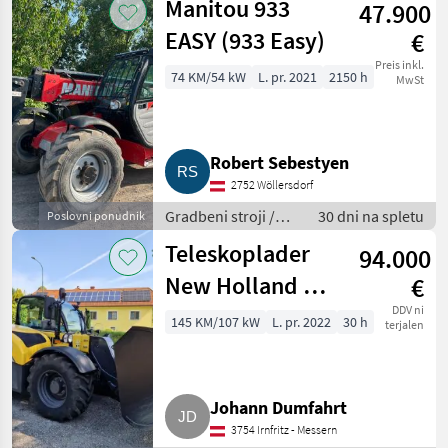
Manitou 933
47.900
nakladalniki
EASY (933 Easy)
€
Preis inkl.
74 KM/54 kW
L. pr. 2021
2150 h
MwSt
Robert Sebestyen
2752 Wöllersdorf
Gradbeni stroji /
30 dni na spletu
Poslovni ponudnik
Teleskopski
Teleskoplader
94.000
nakladalniki
New Holland TH
€
7.37 ELITE
DDV ni
145 KM/107 kW
L. pr. 2022
30 h
terjalen
Johann Dumfahrt
3754 Irnfritz - Messern