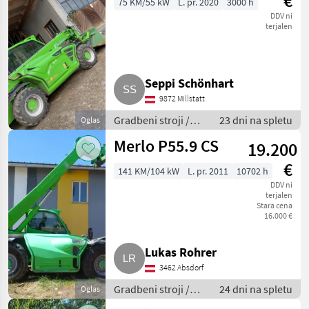
€
75 KM/55 kW
L. pr. 2020
3000 h
DDV ni
terjalen
Seppi Schönhart
9872 Millstatt
Gradbeni stroji /
23 dni na spletu
Oglas
Teleskopski
Merlo P55.9 CS
19.200
nakladalniki
€
141 KM/104 kW
L. pr. 2011
10702 h
DDV ni
terjalen
Stara cena
16.000 €
Lukas Rohrer
3462 Absdorf
Gradbeni stroji /
24 dni na spletu
Oglas
Teleskopski