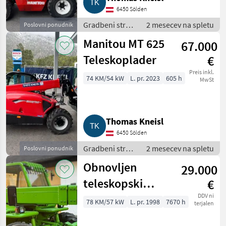
6450 Sölden
Gradbeni stroji
2 mesecev na spletu
Poslovni ponudnik
/ Teleskopski
Manitou MT 625
67.000
nakladalniki
Teleskoplader
€
Preis inkl.
74 KM/54 kW
L. pr. 2023
605 h
MwSt
Thomas Kneisl
6450 Sölden
Gradbeni stroji
2 mesecev na spletu
Poslovni ponudnik
/ Teleskopski
Obnovljen
29.000
nakladalniki
teleskopski
€
nakladalnik
DDV ni
78 KM/57 kW
L. pr. 1998
7670 h
terjalen
Merlo P35.13EVS