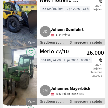
€
7.37 ELITE
DDV ni
145 KM/107 kW
L. pr. 2025
75 h
terjalen
Johann Dumfahrt
3754 Irnfritz
Gradbeni stroji
3 mesecev na spletu
Oglas
/ Teleskopski
Merlo 72/10
26.000
nakladalniki
€
101 KM/74 kW
L. pr. 2007
8800 h
DDV ni
terjalen
Stara cena
27.000 €
Johannes Mayerböck
4951 Polling im Innkreis
Gradbeni stroji
3 mesecev na spletu
Oglas
/ Teleskopski