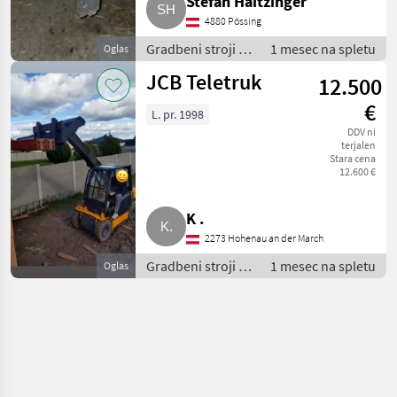
Stefan Haitzinger
4880 Pössing
Gradbeni stroji /
1 mesec na spletu
Oglas
Teleskopski
JCB Teletruk
12.500
nakladalniki
€
L. pr. 1998
DDV ni
terjalen
Stara cena
12.600 €
K .
2273 Hohenau an der March
Gradbeni stroji /
1 mesec na spletu
Oglas
Teleskopski
nakladalniki