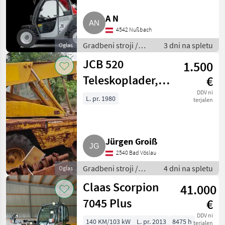
Manitou
6
A N
4542 Nußbach
Claas
5
Gradbeni stroji /
3 dni na spletu
Oglas
Teleskopski
JCB 520
Genie
4
1.500
nakladalniki
Teleskoplader,
€
JCB
4
Getriebeschaden
DDV ni
L. pr. 1980
terjalen
Prikaži
(JCB 520)
vse
(16)
Jürgen Groiß
MARKETPLACE
2540 Bad Vöslau
Ponudbe
Mali
Marketplace
Gradbeni stroji /
4 dni na spletu
Oglas
trgovcev
oglasi
Teleskopski
Claas Scorpion
41.000
nakladalniki
7045 Plus
€
DDV ni
140 KM/103 kW
L. pr. 2013
8475 h
terjalen