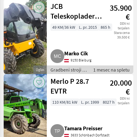
Teleskopski
JCB
35.900
nakladalniki
Teleskoplader
€
520-40 Agri
DDV ni
49 KM/36 kW
L. pr. 2015
865 h
terjalen
Stara cena
39.500 €
Marko Cik
9150 Bleiburg
Gradbeni stroji /
1 mesec na spletu
Oglas
Teleskopski
Merlo P 28.7
20.000
nakladalniki
EVTR
€
DDV ni
110 KM/81 kW
L. pr. 1999
8027 h
terjalen
Tamara Preisser
3633 Schönbach Dorfstadt