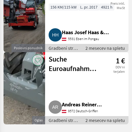
Preis inkl.
156 KM/115 kW
L. pr. 2017
4921 h
MwSt
Haas Josef Haas &
5531 Eben Im Pongau
Schwaiger Gmbh.
Gradbeni stroji
2 mesecev na spletu
Poslovni ponudnik
/ Teleskopski
Suche
1 €
nakladalniki
Euroaufnahme
DDV ni
terjalen
für Weidemann
4512
Andreas Reiner
9572 Deutsch-Griffen
0664/1866120
Gradbeni stroji
2 mesecev na spletu
Oglas
/ Teleskopski