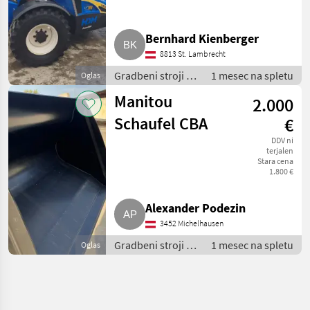
Bernhard Kienberger
8813 St. Lambrecht
Gradbeni stroji /
1 mesec na spletu
Oglas
Teleskopski
Manitou
2.000
nakladalniki
Schaufel CBA
€
DDV ni
terjalen
Stara cena
1.800 €
Alexander Podezin
3452 Michelhausen
Gradbeni stroji /
1 mesec na spletu
Oglas
Teleskopski
nakladalniki