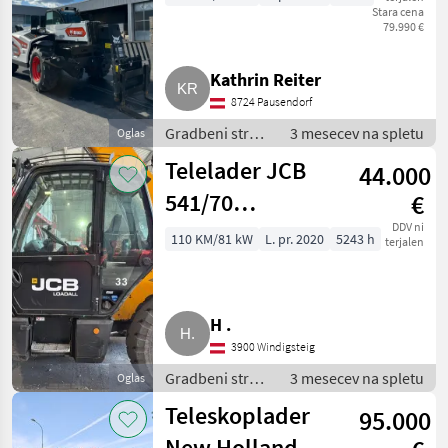
Stara cena
SLP 100 V R-
79.990 €
Serie
Kathrin Reiter
8724 Pausendorf
Gradbeni stroji
3 mesecev na spletu
Oglas
/ Teleskopski
Telelader JCB
44.000
nakladalniki
541/70
€
Wastemaster
DDV ni
110 KM/81 kW
L. pr. 2020
5243 h
terjalen
H .
3900 Windigsteig
Gradbeni stroji
3 mesecev na spletu
Oglas
/ Teleskopski
Teleskoplader
95.000
nakladalniki
New Holland TH