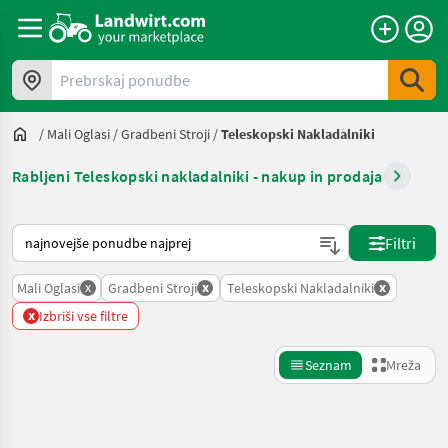
Prebrskaj ponudbe
/
Mali Oglasi
/
Gradbeni Stroji
/
Teleskopski Nakladalniki
Rabljeni Teleskopski nakladalniki - nakup in prodaja
Tako je razvrščeno na Landwirt.com
Filtri
x
x
x
Mali Oglasi
Gradbeni Stroji
Teleskopski Nakladalniki
x
Izbriši vse filtre
Seznam
Mreža