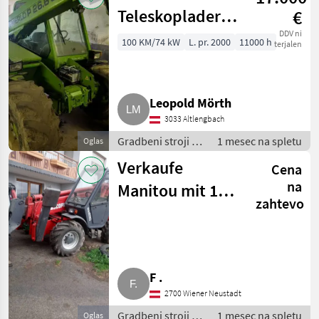
Teleskoplader
€
P26.6 SPT
DDV ni
100 KM/74 kW
L. pr. 2000
11000 h
terjalen
Leopold Mörth
3033 Altlengbach
Gradbeni stroji /
1 mesec na spletu
Oglas
Teleskopski
Verkaufe
Cena
nakladalniki
na
Manitou mit 12,5
zahtevo
m Hubhöhe
F .
2700 Wiener Neustadt
Gradbeni stroji /
1 mesec na spletu
Oglas