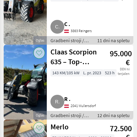
C .
3863 Reingers
Gradbeni stroji /
11 dni na spletu
Oglas
Teleskopski
Claas Scorpion
95.000
nakladalniki
635 – Top-
€
Zustand – nur
DDV ni
143 KM/105 kW
L. pr. 2023
523 h
terjalen
523 Bstd.
R .
2041 Wullersdorf
Gradbeni stroji /
12 dni na spletu
Oglas
Teleskopski
Merlo
72.500
nakladalniki