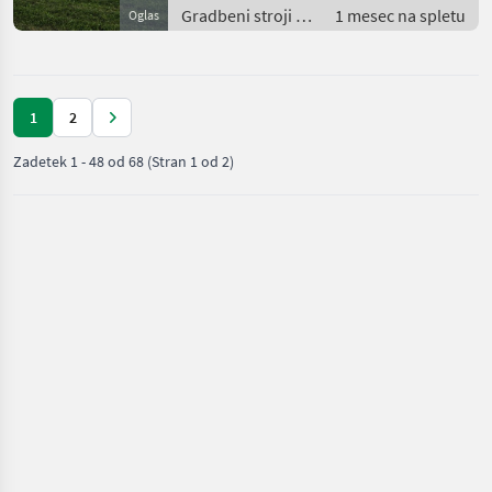
Gradbeni stroji /
1 mesec na spletu
Oglas
Teleskopski
nakladalniki
1
2
Zadetek
1
-
48
od
68
(Stran 1 od 2)