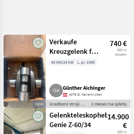
Verkaufe
740 €
Kreuzgelenk für
DDV ni
terjalen
Kramer Lader
40 KM/29 kW
L. pr. 1990
312 LE/SL
Günther Aichinger
4076 St. Marienkirchen
Gradbeni stroji /
1 mesec na spletu
Oglas
Teleskopski
Gelenkteleskophebebühne
14.900
nakladalniki
Genie Z-60/34
€
DDV ni