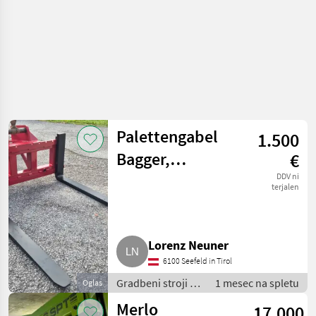
Palettengabel
1.500
Bagger,
€
Baggergabel
DDV ni
terjalen
Lorenz Neuner
6100 Seefeld in Tirol
Gradbeni stroji /
1 mesec na spletu
Oglas
Teleskopski
Merlo
17.000
nakladalniki