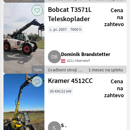
Teleskopski
Bobcat T3571L
Cena
nakladalniki
na
Teleskoplader
zahtevo
L. pr. 2007
7600 h
Dominik Brandstetter
4211 Alberndorf
Gradbeni stroji /
1 mesec na spletu
Oglas
Teleskopski
Kramer 4512CC
Cena
nakladalniki
na
30 KM/22 kW
zahtevo
S .