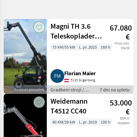
Natančnejše
iskanje
Magni TH 3.6
67.080
Kategorija
Država
Filtri
4
Teleskoplader
€
mit Gabel und
Preis inkl.
Prikaži 68
75 KM/55 kW
L. pr. 2025
160 h
TRENUTNA
MwSt
Ponastavi
POT
rezultatov
Schaufel
Gradbena
tehnika
Florian Maier
Gradbeni
Stroji
5133 Gilgenberg
Teleskopski
Gradbeni stroji /
7 dni na spletu
Poslovni ponudnik
Nakladalniki
Teleskopski
Weidemann
53.000
nakladalniki
IZBERITE
KATEGORIJO
T4512 CC40
€
DDV ni
Sonstige
22
40 KM/29 kW
L. pr. 2019
100 h
terjalen
Merlo
9