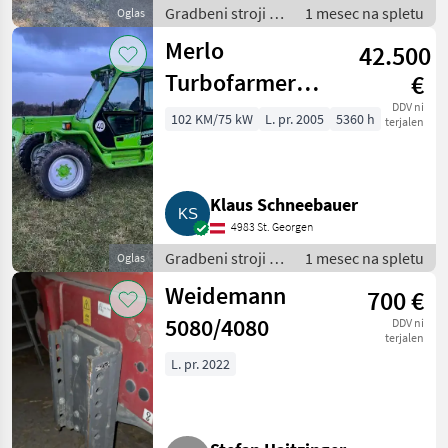
Gradbeni stroji /
1 mesec na spletu
Oglas
Teleskopski
Merlo
42.500
nakladalniki
Turbofarmer
€
P36.7
DDV ni
102 KM/75 kW
L. pr. 2005
5360 h
terjalen
Klaus Schneebauer
4983 St. Georgen
Gradbeni stroji /
1 mesec na spletu
Oglas
Teleskopski
Weidemann
700 €
nakladalniki
5080/4080
DDV ni
terjalen
L. pr. 2022