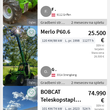
F .
9112 Griffen
Gradbeni stroji
2 mesecev na spletu
Oglas
/ Teleskopski
Merlo P60.6
25.500
nakladalniki
€
120 KM/88 kW
L. pr. 1998
11277 h
DDV ni
terjalen
Stara cena
26.500 €
G .
3314 Strengberg
Gradbeni stroji
2 mesecev na spletu
Oglas
/ Teleskopski
BOBCAT
74.990
nakladalniki
Teleskopstapler
€
BOBCAT T40.180
DDV ni
101 KM/74 kW
L. pr. 2023
524 h
terjalen