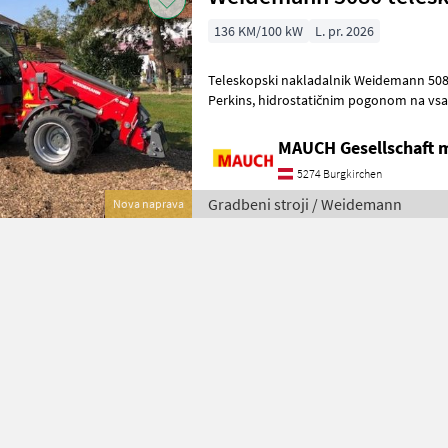
136 KM/100 kW
L. pr. 2026
Teleskopski nakladalnik Weidemann 508
Perkins, hidrostatičnim pogonom na vsa kolesa, 100-odstotno
blokado diferenciala, plavajočim 
MAUCH Gesellschaft m
5274 Burgkirchen
Gradbeni stroji / Weidemann
Nova naprava