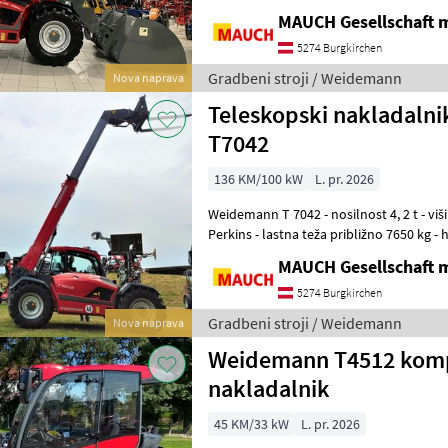
veliko opcij in različic o
MAUCH Gesellschaft m
5274 Burgkirchen
Gradbeni stroji / Weidemann
Nova naprava
Teleskopski nakladaln
T7042
136 KM/100 kW
L. pr. 2026
Weidemann T 7042 - nosilnost 4, 2 t - višina dviga 7 m - 4-valjni motor
Perkins - lastna teža približno 7650 kg -
(na voljo tudi 30 km/
MAUCH Gesellschaft m
5274 Burgkirchen
Gradbeni stroji / Weidemann
Nova naprava
Weidemann T4512 komp
nakladalnik
45 KM/33 kW
L. pr. 2026