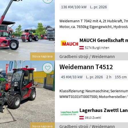
136 KM/100 kW
L. pr. 2026
Weidemann T 7042 mit 4, 2t Hubkraft, 7m Hubhöhe, 4 Zylinder Perkins
Motor, ca. 7650kg Eigengewicht, Hydrostatischer Fahrantrieb, 20 km/h
(Optional 30 km/h / 40 km/h v
MAUCH Gesellschaft m
5274 Burgkirchen
Gradbeni stroji / Weidemann
Nova naprava
Weidemann T4512
45 KM/33 kW
L. pr. 2026
2 h
155 cm
Klassifizierung: Neumaschine; Serienn
WMWT0101VT0007500; Motorhersteller: Y
Hydrostatgetriebe; Höchstgeschwindigk
Lagerhaus Zwettl Lan
3910 Zwettl
Gradbeni stroji / Weidemann
Nova naprava