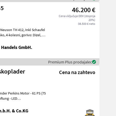
45
46.200 €
Cena vključuje DDV (stopnja
20%)
38.500 € neto
, 4-kolesni, gorivo: Dizel, , ,
 Handels GmbH.
Premium Plus prodajalec
skoplader
Cena na zahtevo
üftung - LED
.b.H. & Co.KG