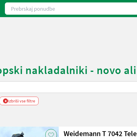
Prebrskaj ponudbe
ki nakladalniki - novo ali
x
Izbriši vse filtre
Weidemann T 7042 Tele