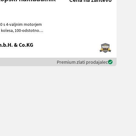
0 s 4-valjnim motorjem
položajem dv
.b.H. & Co.KG
Premium zlati prodajalec