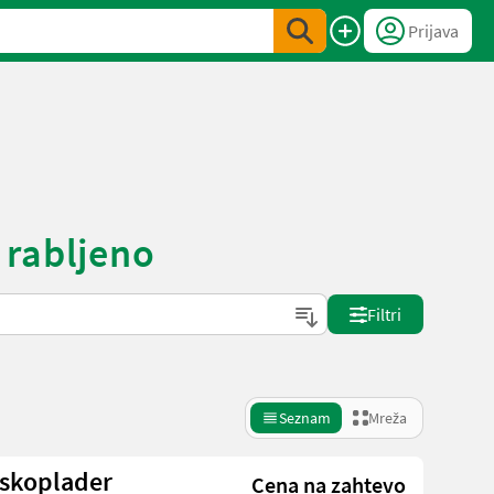
Prijava
 rabljeno
Filtri
Seznam
Mreža
skoplader
Cena na zahtevo