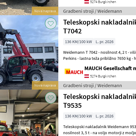
5274 Burgkirchen
Gradbeni stroji / Weidemann
Nova naprava
Teleskopski nakladaln
T7042
136 KM/100 kW
L. pr. 2026
Weidemann T 7042 - nosilnost 4, 2 t - višina dviga 7 m - 4-valjni motor
Perkins - lastna teža približno 7650 kg - hidrostatični pogon - 20 km/h
(na voljo tudi
MAUCH Gesellschaft m
5274 Burgkirchen
Gradbeni stroji / Weidemann
Nova naprava
Teleskopski nakladaln
T9535
136 KM/100 kW
L. pr. 2026
Teleskopski nakladalnik Weidemann 9535T - višina dviga 9, 
nosilnost 3, 5 t - na voljo motorji z močjo 120 ali 136 PS Na voljo je