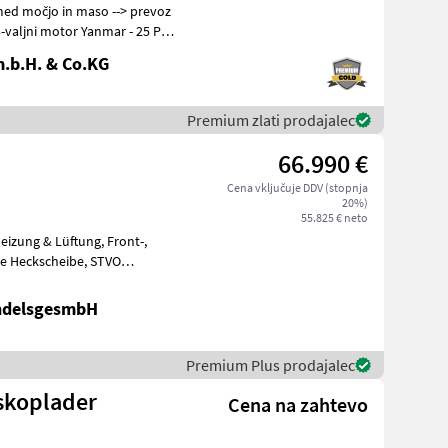
.b.H. & Co.KG
Premium zlati prodajalec
66.990 €
Cena vključuje DDV (stopnja
20%)
55.825 € neto
beitsschei
ndelsgesmbH
Premium Plus prodajalec
skoplader
Cena na zahtevo