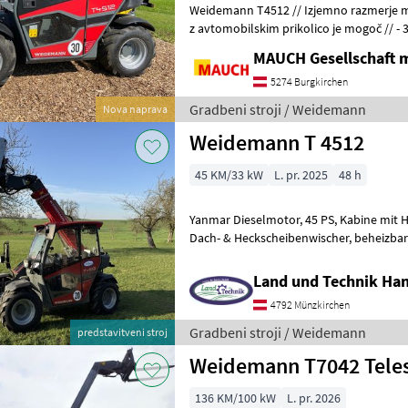
Weidemann T4512 // Izjemno razmerje med močjo in maso --> prevoz
z avtomobilskim prikolico je mogoč // - 3-valjni motor Yanmar - 25 PS,
emisijska stopnja V brez D
MAUCH Gesellschaft m
5274 Burgkirchen
Gradbeni stroji / Weidemann
Nova naprava
Weidemann T 4512
45 KM/33 kW
L. pr. 2025
48 h
Yanmar Dieselmotor, 45 PS, Kabine mit Heizung & Lüftung, Front-,
Dach- & Heckscheibenwischer, beheizbare Heckscheibe, STVO
Beleuchtung, Typenschein, LED Ar
Land und Technik Ha
4792 Münzkirchen
Gradbeni stroji / Weidemann
predstavitveni stroj
Weidemann T7042 Tele
136 KM/100 kW
L. pr. 2026