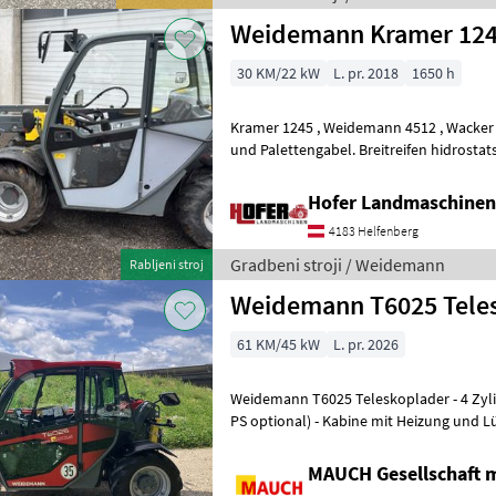
Weidemann Kramer 12
30 KM/22 kW
L. pr. 2018
1650 h
Kramer 1245 , Weidemann 4512 , Wacker Neuson TH 412, Inkl Schaufel
und Palettengabel. Breitreifen hidrostatsko
priklop, hidravlična bloka
Hofer Landmaschinen
4183 Helfenberg
Gradbeni stroji / Weidemann
Rabljeni stroj
Weidemann T6025 Tele
61 KM/45 kW
L. pr. 2026
Weidemann T6025 Teleskoplader - 4 Zylinder Perkins Motor - 61 PS (75
PS optional) - Kabine mit Heizung und L
Arbeitsscheinwerfer (1x vorne, 1x hint
MAUCH Gesellschaft m