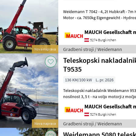
Weidemann T 7042 - 4, 2t Hubkraft - 7m Hubhöhe - 4 Zylinder Perkins
Motor - ca. 7650kg Eigengewicht - Hydrostatischer Fahrantrieb - 20
km/h (Optional 30
MAUCH Gesellschaft m
5274 Burgkirchen
Gradbeni stroji / Weidemann
Nova naprava
Teleskopski nakladaln
T9535
136 KM/100 kW
L. pr. 2026
Teleskopski nakladalnik Weidemann 9535T - višina dviga 9, 
nosilnost 3, 5 t - na voljo motorji z močjo 120 ali 136 PS Veselim se, da
vam bom v Burgkirchenu,
MAUCH Gesellschaft m
5274 Burgkirchen
Gradbeni stroji / Weidemann
Nova naprava
Weidemann 5080 telesk