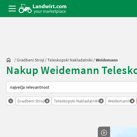
/
Gradbeni Stroji
/
Teleskopski Nakladalniki
/
Weidemann
Nakup Weidemann Teleskops
Tako je razvrščeno na Landwirt.com
x
x
x
x
Gradbeni Stroji
Teleskopski Nakladalniki
Weidemann