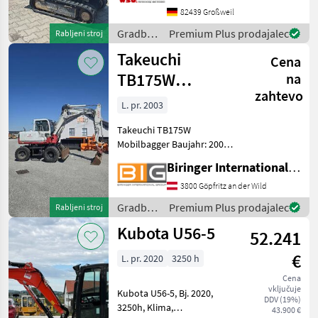
und Lieferung
82439 Großweil
Deutschlandweit möglich!
Mieten ab 67, - € Be
Gradbeni
Premium Plus prodajalec
Rabljeni stroj
stroji /
Takeuchi
Cena
Yanmar
TB175W
na
zahtevo
Mobilbagger
L. pr. 2003
Takeuchi TB175W
Mobilbagger Baujahr: 2003
Leistung: 50 kW
Biringer International GmbH
Eigengewicht: ca.8130 Kg
Mit österreichischen
3800 Göpfritz an der Wild
Papieren und CE
Gradbeni
Premium Plus prodajalec
Rabljeni stroj
Konformitätserklärung
stroji /
Kubota U56-5
Gradbeni stroji Mobiln
52.241
Takeuchi
€
L. pr. 2020
3250 h
Cena
vključuje
Kubota U56-5, Bj. 2020,
DDV (19%)
3250h, Klima,
43.900 €