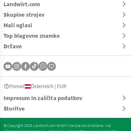
Landwirt.com
Skupine strojev
Mali oglasi
Top blagovne znamke
Države
Pomoč
Österreich | EUR
Impresum in zaščita podatkov
Storitve
© Copyright 2026 Landwirt.com GmbH Vse pravice pridržane. Vse