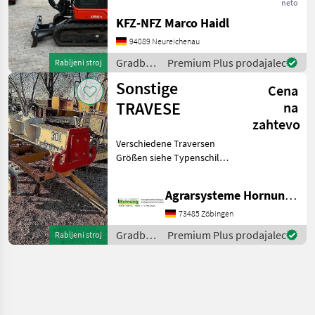
Kombihydraulik, Powertilt
neto
mit HS03,
KFZ-NFZ Marco Haidl
Grabenräumlöffel, Ketten
94089 Neureichenau
90% Gradbeni stroji Mini
bager
Gradbeni
Premium Plus prodajalec
Rabljeni stroj
stroji /
Sonstige
Cena
Kubota
TRAVESE
na
zahtevo
Verschiedene Traversen
Größen siehe Typenschild
Preis auf Anfrage per e mail
danke Gradbeni stroji Drugi
Agrarsysteme Hornung GmbH & Co. KG
gradbeni stroji
73485 Zöbingen
Gradbeni
Premium Plus prodajalec
Rabljeni stroj
stroji /
Sonstige