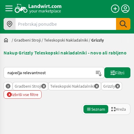
Prebrskaj ponudbe
/
Gradbeni Stroji
/
Teleskopski Nakladalniki
/
Grizzly
Nakup Grizzly Teleskopski nakladalniki - novo ali rabljeno
Tako je razvrščeno na Landwirt.com
Filtri
x
x
x
x
Gradbeni Stroji
Teleskopski Nakladalniki
Grizzly
x
Izbriši vse filtre
Seznam
Mreža