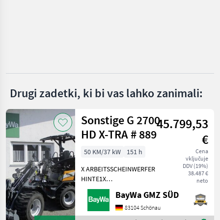
Manitou
JCB
Claas
Merlo
Drugi zadetki, ki bi vas lahko zanimali:
Kramer
Prikaži
Sonstige G 2700
45.799,53
vse
HD X-TRA # 889
(35)
€
50 KM/37 kW
151 h
Cena
MARKETPLACE
vključuje
DDV (19%)
X ARBEITSSCHEINWERFER
Ponudbe
Mali
38.487 €
Marketplace
HINTE1X
neto
trgovcev
oglasi
ARBEITSSCHEINWERFER
BayWa GMZ SÜD
VORNE1X
HECKGEWICHTSPLATTE 62
83104 Schönau
KG1X