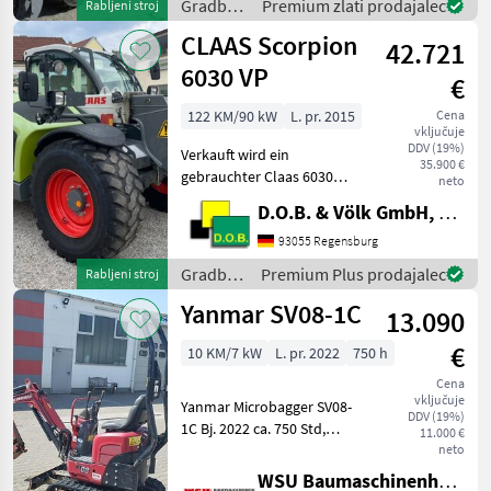
Gradbeni
Premium zlati prodajalec
Rabljeni stroj
HYDRAULIKKREISLAUF
stroji /
CLAAS Scorpion
DPPPEL31X15.50-15
42.721
Sonstige
SKIDDATENBESCHEINIGUNG
6030 VP
€
BRD 20 KMDRUCKFREIER
122 KM/90 kW
L. pr. 2015
Cena
vključuje
DDV (19%)
Verkauft wird ein
35.900 €
gebrauchter Claas 6030
neto
Varipower Teleskoplader -
D.O.B. & Völk GmbH, Filiale Regensburg
Kramer
Schnellwechselplatte
93055 Regensburg
hydraulisch - Handgas mit
Gradbeni
Premium Plus prodajalec
Rabljeni stroj
Langsamfahreinrichtung -
stroji /
Yanmar SV08-1C
Motorvorwärmung ü
13.090
Claas
€
10 KM/7 kW
L. pr. 2022
750 h
Cena
vključuje
Yanmar Microbagger SV08-
DDV (19%)
1C Bj. 2022 ca. 750 Std,
11.000 €
gepflegt 11000 € zzgl. MwSt.
neto
(ausweisbar) Finanzierung
WSU Baumaschinenhandel u. Gerätevermietung GmbH