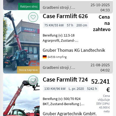
auf den technischen
25-10-2025
Rabljeni stroj
Gradbeni stroji /
Zustand und die Ausrüs
04:33
Case IH
Case Farmlift 626
Cena
na
75 KM/55 kW
57 h
200 cm
zahtevo
Bereifung (v): 12.5-18
Agrarprofil, Zustand-
Bereifung (v): 100 %,
Gruber Thomas KG Landtechnik
Bereifung (h): 12.5-18
Agrarprofil, Zustand-
84539 Ampfing
Bereifung (h): 100 %,
21-08-2025
Geschwindigkeit: 30 km/h,
Gradbeni stroji /
04:02
Nova naprava
Tr
Case IH
Case Farmlift 724
52.241
€
130 KM/96 kW
L. pr. 2020
5242 h
Cena
Bereifung (v): 500/70 R24
vključuje
BKT, Zustand-Bereifung (v):
DDV (19%)
43.900 €
30 %, Bereifung (h): 500/70
neto
Gruber Agrartechnik GmbH.
R24 BKT, Zustand-Bereifung