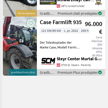
delovna žarometa spredaj
in zadaj na kabini –
4971 Aurolzmünster
Hidravlika in vlečne
Gradbeni
Premium zlati prodajalec
Nova naprava
naprave: – Euro hitri m
stroji /
Case Farmlift 935
96.000
Case IH
€
121 KM/89 kW
L. pr. 2022
269 h
Cena
vključuje
Der Teleskoplader der
DDV
Marke Case, Modell Farmlift
(stopnja
935, verfügt über einen
20%)
80.000 €
leistungsstarken 121 PS
Steyr Center Murtal GmbH
neto
Motor und wurde im Jahr
8733 St. Marein - Feistritz
2022 hergestellt. Mit nur
269 Betriebsstund
Gradbeni
Premium Plus prodajalec
predstavitveni stroj
stroji /
Case IH