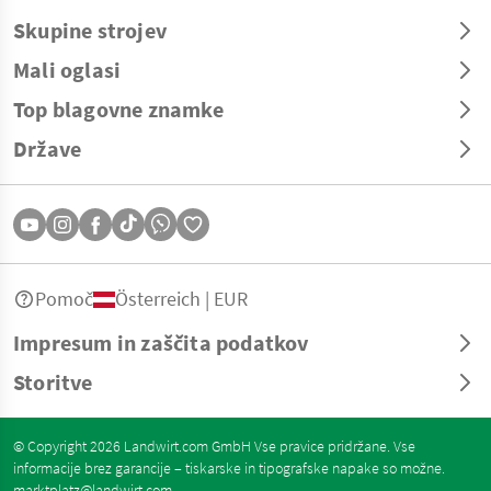
Skupine strojev
Mali oglasi
Top blagovne znamke
Države
Pomoč
Österreich | EUR
Impresum in zaščita podatkov
Storitve
© Copyright 2026 Landwirt.com GmbH Vse pravice pridržane. Vse
informacije brez garancije – tiskarske in tipografske napake so možne.
marktplatz@landwirt.com