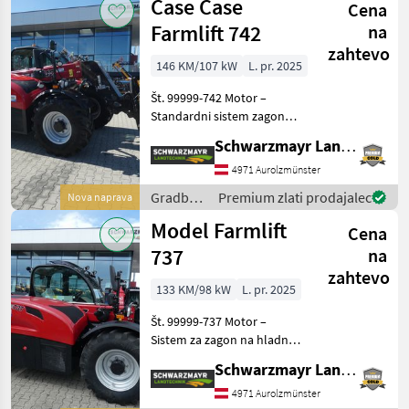
Case Case
Cena
Case IH
Farmlift 742
na
zahtevo
146 KM/107 kW
L. pr. 2025
Št. 99999-742 Motor –
Standardni sistem zagona
do -15 °C (nemški standard)
Schwarzmayr Landtechnik GmbH - Aurolzmünster
– Standardni hladilni sistem
– ventilator – Motor 96 kW /
4971 Aurolzmünster
145 PS stopnja V Menjalnik
Gradbeni
Premium zlati prodajalec
Nova naprava
– Av
stroji /
Model Farmlift
Cena
Case IH
737
na
zahtevo
133 KM/98 kW
L. pr. 2025
Št. 99999-737 Motor –
Sistem za zagon na hladno
pri temperaturah pod -15
Schwarzmayr Landtechnik GmbH - Aurolzmünster
°C, ojačena baterija,
predogrevanje zraka za
4971 Aurolzmünster