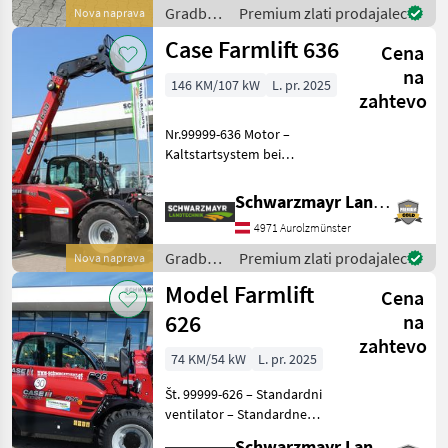
sesanje – Standardni
Gradbeni
Premium zlati prodajalec
Nova naprava
hladilni sistem – ventila
stroji /
Case Farmlift 636
Cena
Case IH
na
146 KM/107 kW
L. pr. 2025
zahtevo
Nr.99999-636 Motor –
Kaltstartsystem bei
Temperaturen unter -15 °C,
verstärkte Batterie,
Schwarzmayr Landtechnik GmbH - Aurolzmünster
Luftansaug-Vorwärmung –
4971 Aurolzmünster
Standard Kühlsystem –
Lüfter – Motor 96 kW / 145
Gradbeni
Premium zlati prodajalec
Nova naprava
stroji /
Model Farmlift
Cena
Case IH
626
na
zahtevo
74 KM/54 kW
L. pr. 2025
Št. 99999-626 – Standardni
ventilator – Standardne
žaromete – Po dva LED
Schwarzmayr Landtechnik GmbH - Aurolzmünster