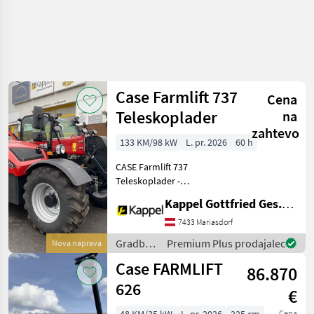
Case Farmlift 737
Cena
Teleskoplader
na
zahtevo
133 KM/98 kW
L. pr. 2026
60 h
CASE Farmlift 737
Teleskoplader -
Neumaschine - Reichweite:
Kappel Gottfried Ges.m.b.H.
7 m - Hubkraft: 3.700 kg -
Motor: 4-Zylinder FBT
7433 Mariasdorf
Motor mit 133 PS, Stufe V -
Gradbeni
Premium Plus prodajalec
Nova naprava
Getriebe: Powershift 6x
stroji /
Case FARMLIFT
86.870
Case IH
626
€
Cena