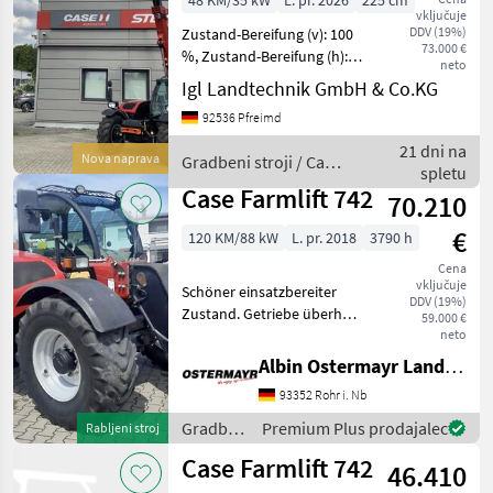
48 KM/35 kW
L. pr. 2026
225 cm
vključuje
DDV (19%)
Zustand-Bereifung (v): 100
73.000 €
%, Zustand-Bereifung (h):
neto
100 %, Geschwindigkeit: 30
Igl Landtechnik GmbH & Co.KG
km/h, Tragkraft: 2600 kg,
92536 Pfreimd
Hubhöhe: 600 cm,
Hydraulikleistung: 80,
21 dni na
Nova naprava
Gradbeni stroji / Case
Arbeitsschein
spletu
IH
Case Farmlift 742
70.210
€
120 KM/88 kW
L. pr. 2018
3790 h
Cena
vključuje
Schöner einsatzbereiter
DDV (19%)
Zustand. Getriebe überholt.
59.000 €
hidravlična blokada orodja
neto
Gradbeni stroji Teleskopski
Albin Ostermayr Landmaschinenhandel e.K.
nakladalniki
93352 Rohr i. Nb
Gradbeni
Premium Plus prodajalec
Rabljeni stroj
stroji /
Case Farmlift 742
46.410
Case IH