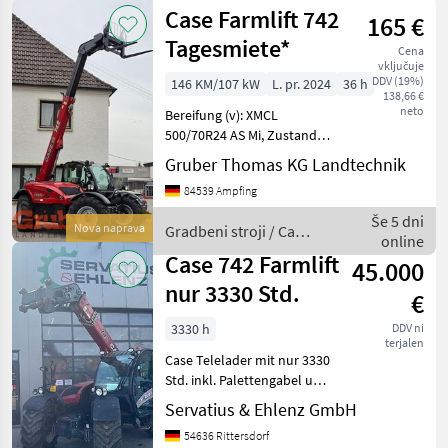
Case Farmlift 742
165 €
Tagesmiete*
Cena
vključuje
DDV (19%)
146 KM/107 kW
L. pr. 2024
36 h
138,66 €
neto
Bereifung (v): XMCL
500/70R24 AS Mi, Zustand-
Bereifung (v): 100 %,
Gruber Thomas KG Landtechnik
Bereifung (h): XMCL
84539 Ampfing
500/70R24 AS MI, Zustand-
Bereifung (h): 100 %,
Še 5 dni
Nova naprava
Gradbeni stroji / Case
Geschwindigkeit: 40 km/h,
online
IH
Case 742 Farmlift
45.000
nur 3330 Std.
€
3330 h
DDV ni
terjalen
Case Telelader mit nur 3330
Std. inkl. Palettengabel und
Adapterrahmen X
Servatius & Ehlenz GmbH
Euroaufnahme Der Preis
54636 Rittersdorf
der Maschine bezieht sich