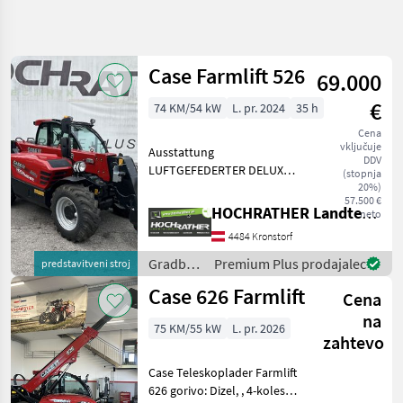
Natančnejše
iskanje
Case Farmlift 526
69.000
Kategorija
Država
Filtri
4
€
74 KM/54 kW
L. pr. 2024
35 h
Cena
Prikaži 22
TRENUTNA
Ponastavi
vključuje
Ausstattung
POT
rezultatov
DDV
LUFTGEFEDERTER DELUXE
(stopnja
Gradbena
SITZ MIT GURT UND
20%)
tehnika
57.500 €
ARMLEHNE KLIMAANLAGE
HOCHRATHER Landtechnik GmbH
neto
Gradbeni
LED-
Stroji
4484 Kronstorf
ARBEITSSCHEINWERFER
Teleskopski
HINTEN SMOOTH RIDE
Gradbeni
Premium Plus prodajalec
predstavitveni stroj
Nakladalniki
CONTROL:
stroji /
Case 626 Farmlift
Case
SCHWINGUNGSTILGUNG
Cena
Case IH
Ih
EURO SCHNELLWE
na
75 KM/55 kW
L. pr. 2026
zahtevo
IZBERITE
KATEGORIJO
Case Teleskoplader Farmlift
Case IH
626 gorivo: Dizel, , 4-kolesni,