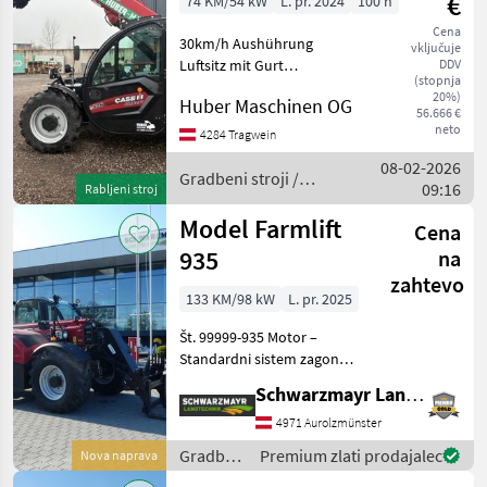
€
74 KM/54 kW
L. pr. 2024
100 h
Cena
30km/h Aushührung
vključuje
Luftsitz mit Gurt
DDV
(stopnja
Klimaanlage Hyd
20%)
Huber Maschinen OG
Verriegelung mir Euro
56.666 €
Aufnahme Bereifung 280/80
neto
4284 Tragwein
R20 Fernschmierung und 5
08-02-2026
Punkte Schmierleiste
Gradbeni stroji /
09:16
Rabljeni stroj
Case IH
Model Farmlift
Cena
935
na
zahtevo
133 KM/98 kW
L. pr. 2025
Št. 99999-935 Motor –
Standardni sistem zagona
do -15 °C (nemški standard)
Schwarzmayr Landtechnik GmbH - Aurolzmünster
– Standardni hladilni sistem
– ventilator – Motor 96 kW /
4971 Aurolzmünster
145 PS stopnja V Menjalnik
Gradbeni
Premium zlati prodajalec
Nova naprava
–
stroji /