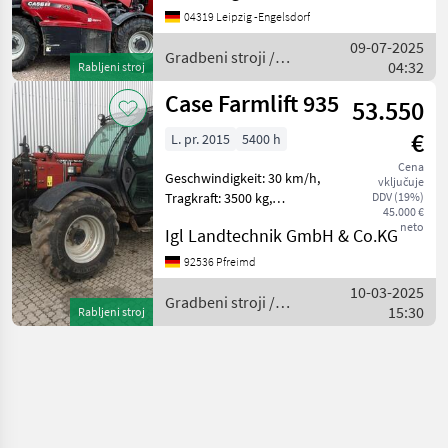
(h): 30 %, Tragkraft: 4200 kg,
04319 Leipzig -Engelsdorf
Hubhöhe: 700 cm ____
09-07-2025
Gradbeni stroji /
04:32
Rabljeni stroj
Case IH
Case Farmlift 935
53.550
€
L. pr. 2015
5400 h
Cena
Geschwindigkeit: 30 km/h,
vključuje
Tragkraft: 3500 kg,
DDV (19%)
45.000 €
Hubhöhe: 900 cm,
neto
Igl Landtechnik GmbH & Co.KG
Arbeitsscheinwerfer 2x
hinten, Arbeitsscheinwerfer
92536 Pfreimd
2x vorn, Allrad,
10-03-2025
Luftgefederter Sitz, Radio,
Gradbeni stroji /
15:30
Rabljeni stroj
Case IH