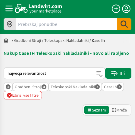
Prebrskaj ponudbe
/
Gradbeni Stroji
/
Teleskopski Nakladalniki
/
Case Ih
Nakup Case IH Teleskopski nakladalniki - novo ali rabljeno
Tako je razvrščeno na Landwirt.com
Filtri
x
x
x
x
Gradbeni Stroji
Teleskopski Nakladalniki
Case Ih
x
Izbriši vse filtre
Seznam
Mreža