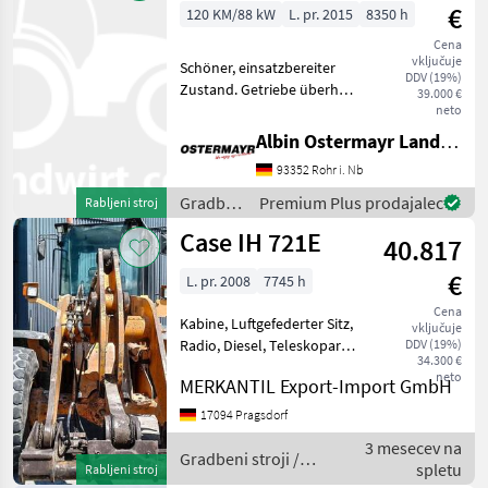
€
120 KM/88 kW
L. pr. 2015
8350 h
Cena
vključuje
Schöner, einsatzbereiter
DDV (19%)
Zustand. Getriebe überholt.
39.000 €
Mit Palettengabel.
neto
hidravlična blokada orodja,
Albin Ostermayr Landmaschinenhandel e.K.
klimatska naprava
93352 Rohr i. Nb
Gradbeni stroji Teleskopski
nakladalniki
Gradbeni
Premium Plus prodajalec
Rabljeni stroj
stroji /
Case IH 721E
40.817
Case IH
€
L. pr. 2008
7745 h
Cena
Kabine, Luftgefederter Sitz,
vključuje
Radio, Diesel, Teleskoparm
DDV (19%)
34.300 €
(Längenverstellung)
neto
MERKANTIL Export-Import GmbH
________ Baujahr 2008
Betriebsstunden 7745 h
17094 Pragsdorf
klimatska naprava
3 mesecev na
Gradbeni stroji Teles
Gradbeni stroji /
spletu
Rabljeni stroj
Case IH