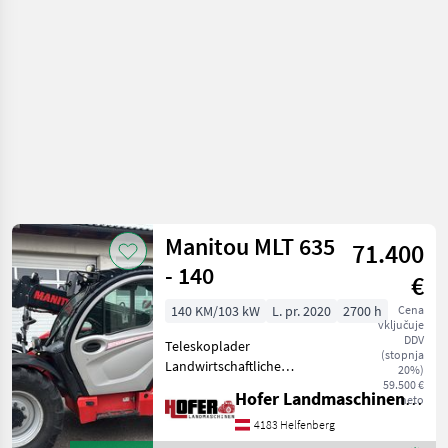
Manitou MLT 635
71.400
- 140
€
140 KM/103 kW
L. pr. 2020
2700 h
Cena
vključuje
DDV
Teleskoplader
(stopnja
Landwirtschaftliche
20%)
Ausführung! 140 PS , 3
59.500 €
Hofer Landmaschinen Handels GmbH.
neto
Steuerkreis,
Ladearmdämpfung, LED
4183 Helfenberg
Beleuchtung, Große