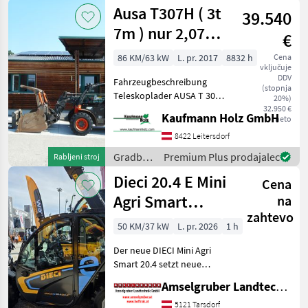
stroji /
Ausa T307H ( 3t
1500
39.540
Manitou
7m ) nur 2,07
€
Hoch u. 2,02
86 KM/63 kW
L. pr. 2017
8832 h
Cena
vključuje
Breit !!
DDV
Fahrzeugbeschreibung
(stopnja
Teleskoplader AUSA T 307
20%)
H BJ. 2017 lt. Zähler 8.832
32.950 €
Kaufmann Holz GmbH
neto
Stunden 3 Tonnen Hubkraft
7 Meter Hubhöhe 63 KW
8422 Leitersdorf
Kubota Turbo Motor nur
Gradbeni
Premium Plus prodajalec
Rabljeni stroj
stroji /
Dieci 20.4 E Mini
Cena
Ausa
Agri Smart
na
zahtevo
ELEKTRO
50 KM/37 kW
L. pr. 2026
1 h
Teleskoplader
Der neue DIECI Mini Agri
TOP
Smart 20.4 setzt neue
Maßstäbe auf dem Mini-
Amselgruber Landtechnik GmbH
Teleskopladermarkt. 100 %
Elektro! -Größte Kabine
5121 Tarsdorf