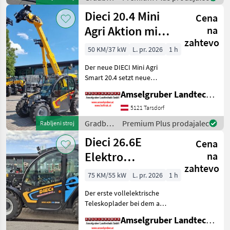
Mini Agri) -Echt
stroji /
Dieci 20.4 Mini
Cena
Dieci
Agri Aktion mit
na
zahtevo
Österreichpaket
50 KM/37 kW
L. pr. 2026
1 h
Der neue DIECI Mini Agri
Smart 20.4 setzt neue
Maßstäbe auf dem Mini-
Amselgruber Landtechnik GmbH
Teleskopladermarkt. Stufe
5 Motor - -Größte Kabine
5121 Tarsdorf
(Baugleich vom Modell 26.6
Gradbeni
Premium Plus prodajalec
Rabljeni stroj
Mini Agri) -50
stroji /
Dieci 26.6E
Cena
Dieci
Elektro
na
zahtevo
Teleskoplader
75 KM/55 kW
L. pr. 2026
1 h
mit
Der erste vollelektrische
Österreichpaket
Teleskoplader bei dem an
wirklich alles gedacht
Amselgruber Landtechnik GmbH
wurde - MADE BY DIECI!