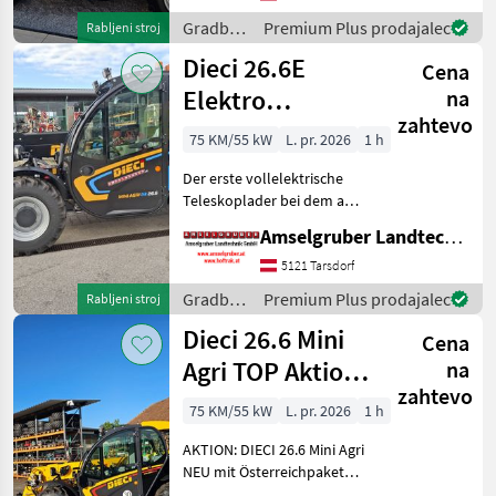
(Baugleich vom Modell 26.6
Gradbeni
Premium Plus prodajalec
Rabljeni stroj
Mini Agri) -Echt
stroji /
Dieci 26.6E
Cena
Dieci
Elektro
na
zahtevo
Teleskoplader
75 KM/55 kW
L. pr. 2026
1 h
mit
Der erste vollelektrische
Österreichpaket
Teleskoplader bei dem an
wirklich alles gedacht
Amselgruber Landtechnik GmbH
wurde - MADE BY DIECI!
AKTION: DIECI 26.6 E
5121 Tarsdorf
Elektro Mini Agri NEU mit
Gradbeni
Premium Plus prodajalec
Rabljeni stroj
Österreichpaket (TOP
stroji /
Dieci 26.6 Mini
Cena
Dieci
Agri TOP Aktion
na
zahtevo
mit
75 KM/55 kW
L. pr. 2026
1 h
Österreichpaket
AKTION: DIECI 26.6 Mini Agri
NEU mit Österreichpaket
(TOP-Ausstattung): -2.600