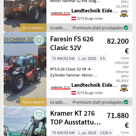
Motor Yanmar 52 KW Stage
20%)
V -hydrostatisches Getreibe
62.500 €
Landtechnik Eidenhammer GmbH
neto
30 km/h -Euroaufnahme
mit Schnellwechselsystem -
5274 Burgkirchen
Lasthaken drehbar -man.
Gradbeni
Premium zlati prodajalec
Nova naprava
Ventilbl
stroji /
Faresin FS 626
82.200
Faresin
Clasic 52V
€
71 KM/52 kW
L. pr. 2026
3 h
Cena
vključuje
DDV
#FS 6.26 Clasic 52 V# -4-
(stopnja
Zylinder Yanmar- Motor
20%)
Stage V mit 71 PS -Flow
68.500 €
Landtechnik Eidenhammer GmbH
neto
Sharing Verteiler -
Elektronischer Antrieb
5274 Burgkirchen
Ecosmart Start & Stop -
Gradbeni
Premium zlati prodajalec
Nova naprava
hydrostatischre Fahran
stroji /
Kramer KT 276
71.880
Faresin
TOP Ausstattung
€
nur 1.300
75 KM/55 kW
L. pr. 2019
1326 h
Cena