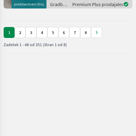
dw vorne * Kabine mit
Gradbeni
Premium Plus prodajalec
predstavitveni stroj
Heizung un
stroji /
JCB
1
2
3
4
5
6
7
8
Zadetek
1
-
48
od
351
(Stran 1 od 8)