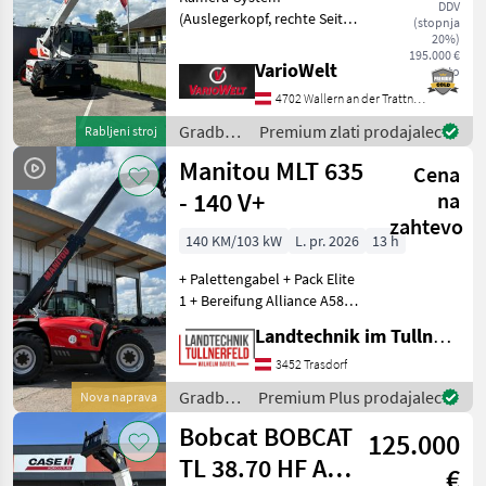
DDV
(Auslegerkopf, rechte Seite,
(stopnja
hinten) Fernsteuerung
20%)
195.000 €
hintere Steckdose mit 24V
VarioWelt
neto
Straßenzulassung
4702 Wallern an der Trattnach
(einschließlich
Sitzkopfstütze,
Gradbeni
Premium zlati prodajalec
Rabljeni stroj
Sonnenblende, Leiter +
stroji /
Manitou MLT 635
Cena
Bobcat
- 140 V+
na
zahtevo
140 KM/103 kW
L. pr. 2026
13 h
+ Palettengabel + Pack Elite
1 + Bereifung Alliance A585
460/70 R24 + Elektrischer
Landtechnik im Tullnerfeld Wilhelm Bayerl GmbH
beheizbarer Sitz + Easy
Connect System ECS +
3452 Trasdorf
Intelligente Hydraulik +
Gradbeni
Premium Plus prodajalec
Nova naprava
Regene
stroji /
Bobcat BOBCAT
125.000
Manitou
TL 38.70 HF AGRI
€