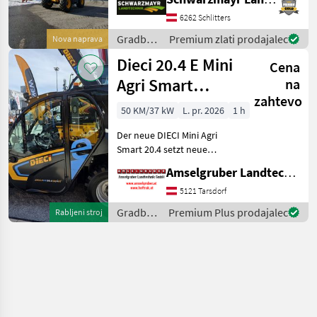
Tonnen - mit Hubhöhe 9, 8
Meter - mit 150PS 4 Zylinder
6262 Schlitters
JCB Dieselmax Common
Gradbeni
Premium zlati prodajalec
Nova naprava
Rail (bis 2000b
stroji /
Dieci 20.4 E Mini
Cena
JCB
Agri Smart
na
zahtevo
ELEKTRO
50 KM/37 kW
L. pr. 2026
1 h
Teleskoplader
Der neue DIECI Mini Agri
TOP
Smart 20.4 setzt neue
Maßstäbe auf dem Mini-
Amselgruber Landtechnik GmbH
Teleskopladermarkt. 100 %
Elektro! -Größte Kabine
5121 Tarsdorf
(Baugleich vom Modell 26.6
Gradbeni
Premium Plus prodajalec
Rabljeni stroj
Mini Agri) -Echt
stroji /
Dieci