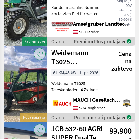
vključuje
Betriebsstunden
DDV
Kundenmaschine Nummer
(stopnja
am letzten Bild für weitere
20%)
Infos Kunden kontaktieren
59.900 €
Amselgruber Landtechnik GmbH
neto
Kramer KT 276 in TOP
Zustand Erhöhte Kabine
5121 Tarsdorf
Bibload Reifen 400/70 R 20
Gradbeni
Premium Plus prodajalec
Rabljeni stroj
Zusätzliche A
stroji /
Weidemann
Cena
Kramer
T6025
na
zahtevo
Teleskoplader
61 KM/45 kW
L. pr. 2026
Weidemann T6025
Teleskoplader - 4 Zylinder
Perkins Motor - 61 PS (75 PS
MAUCH Gesellschaft m.b.H. & Co.KG
optional) - Kabine mit
Heizung und Lüftung - LED
5274 Burgkirchen
Arbeitsscheinwerfer (1x
Gradbeni
Premium zlati prodajalec
Nova naprava
vorne, 1x hint
stroji /
JCB 532-60 AGRI
89.900
Weidemann
SUPER DualTec