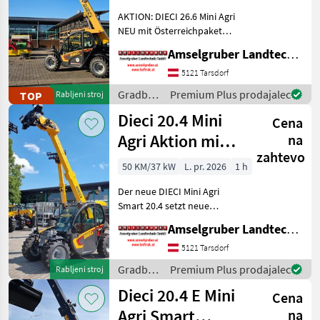
Österreichpaket
AKTION: DIECI 26.6 Mini Agri
NEU mit Österreichpaket
(TOP-Ausstattung): -2.600
Amselgruber Landtechnik GmbH
Kg Traglast -578cm
Hubhöhe
5121 Tarsdorf
Werkzeugunterkante -Unter
Gradbeni
Premium Plus prodajalec
TOP
Rabljeni stroj
200cm Bauhöhe -75 PS 4
stroji /
Dieci 20.4 Mini
Zylind
Cena
Dieci
Agri Aktion mit
na
zahtevo
Österreichpaket
50 KM/37 kW
L. pr. 2026
1 h
Der neue DIECI Mini Agri
Smart 20.4 setzt neue
Maßstäbe auf dem Mini-
Amselgruber Landtechnik GmbH
Teleskopladermarkt. Stufe
5 Motor - -Größte Kabine
5121 Tarsdorf
(Baugleich vom Modell 26.6
Gradbeni
Premium Plus prodajalec
Rabljeni stroj
Mini Agri) -50
stroji /
Dieci 20.4 E Mini
Cena
Dieci
Agri Smart
na