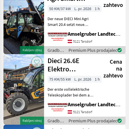
zahtevo
ELEKTRO
50 KM/37 kW
L. pr. 2026
1 h
Teleskoplader
Der neue DIECI Mini Agri
TOP
Smart 20.4 setzt neue
Maßstäbe auf dem Mini-
Amselgruber Landtechnik GmbH
Teleskopladermarkt. 100 %
Elektro! -Größte Kabine
5121 Tarsdorf
(Baugleich vom Modell 26.6
Gradbeni
Premium Plus prodajalec
Rabljeni stroj
Mini Agri) -Echt
stroji /
Dieci 26.6E
Cena
Dieci
Elektro
na
zahtevo
Teleskoplader
75 KM/55 kW
L. pr. 2026
1 h
mit
Der erste vollelektrische
Österreichpaket
Teleskoplader bei dem an
wirklich alles gedacht
Amselgruber Landtechnik GmbH
wurde - MADE BY DIECI!
AKTION: DIECI 26.6 E
5121 Tarsdorf
Elektro Mini Agri NEU mit
Gradbeni
Premium Plus prodajalec
Rabljeni stroj
Österreichpaket (TOP
stroji /