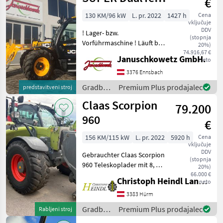
€
VT
130 KM/96 kW
L. pr. 2022
1427 h
Cena
vključuje
Teleskoplader
DDV
! Lager- bzw.
(stopnja
Vorführmaschine ! Läuft bei
20%)
uns am Betrieb. DualTech
74.916,67 €
Januschkowetz GmbH.
neto
VT JCB‐DualTech‐Getriebe
(stufenlos) mit einem
3376 Ennsbach
Kegelradgetriebe und
Gradbeni
Premium Plus prodajalec
predstavitveni stroj
einem mechanischen Lastsc
stroji /
Claas Scorpion
79.200
JCB
960
€
156 KM/115 kW
L. pr. 2022
5920 h
Cena
vključuje
DDV
Gebrauchter Claas Scorpion
(stopnja
960 Teleskoplader mit 8, 79
20%)
m Aushubhöhe und 6.000
66.000 €
Christoph Heindl Landtechnik GmbH, Inning
neto
kg Hubkraft Frisch serviciert
- Top gewartet! - CLAAS
3383 Hürm
Werkzeugträger,
Gradbeni
Premium Plus prodajalec
Rabljeni stroj
hydraulisch
stroji /