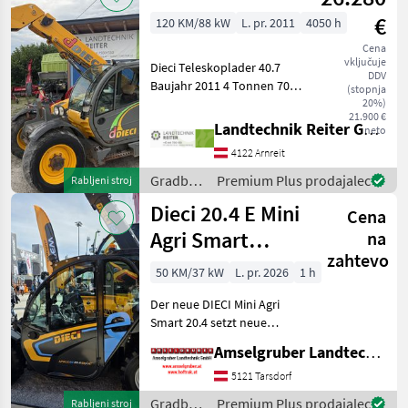
€
120 KM/88 kW
L. pr. 2011
4050 h
Cena
vključuje
Dieci Teleskoplader 40.7
DDV
Baujahr 2011 4 Tonnen 705
(stopnja
cm Höhe 390 cm
20%)
21.900 €
horizontale Reichweite
Landtechnik Reiter GmbH.
neto
125PS FPT Motor 24 Zoll
4122 Arnreit
Reifen 3. Steuerkreis Dieci
Aufnahme 4080
Gradbeni
Premium Plus prodajalec
Rabljeni stroj
stroji /
Dieci 20.4 E Mini
Cena
Dieci
Agri Smart
na
zahtevo
ELEKTRO
50 KM/37 kW
L. pr. 2026
1 h
Teleskoplader
Der neue DIECI Mini Agri
TOP
Smart 20.4 setzt neue
Maßstäbe auf dem Mini-
Amselgruber Landtechnik GmbH
Teleskopladermarkt. 100 %
Elektro! -Größte Kabine
5121 Tarsdorf
(Baugleich vom Modell 26.6
Gradbeni
Premium Plus prodajalec
Rabljeni stroj