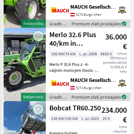
načini krmiljenja - 40 km/h -
MAUCH Gesellschaft m.b.H. & Co.KG
certifikatom o skladnosti -
utripajočo lučjo - delovnimi
5274 Burgkirchen
žarometi - nosilnostjo 3, 4
Gradbeni
Premium zlati prodajalec
Rabljeni stroj
stroji /
Merlo 32.6 Plus
36.000
Merlo
40/km in
€
certifikat o
100 KM/74 kW
L. pr. 2008
6830 h
Cena z
DDV/stroj iz
homologaciji z
posredovalnice
Merlo P 32.6 Plus z - 4-
višino
31.858,41 €
valjnim motorjem Deutz -
neto
nadgradnje 2,0
hidrostatičnim pogonom -
MAUCH Gesellschaft m.b.H. & Co.KG
hitrostjo 40 km/h -
m
certifikatom o skladnosti -
5274 Burgkirchen
nosilnostjo 3, 2 t - 6 m
Gradbeni
Premium zlati prodajalec
Rabljeni stroj
višina dviga - 2 m
stroji /
Bobcat TR60.250
234.000
Merlo
€
136 KM/100 kW
L. pr. 2023
25 h
Cena
vključuje
Kamera-System