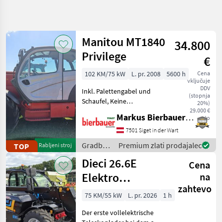
Natančnejše
iskanje
Manitou MT1840
34.800
Kategorija
Država
Filtri
3
Privilege
€
Prikaži
102 KM/75 kW
L. pr. 2008
5600 h
Cena
TRENUTNA
Ponastavi
351
vključuje
POT
DDV
rezultatov
Inkl. Palettengabel und
(stopnja
Gradbena
Schaufel, Keine
20%)
tehnika
Typenschein!!!!!!! 4-kolesni,
29.000 €
Markus Bierbauer GmbH
neto
Gradbeni
gorivo: Dizel, , :, : 4-kolesni, :
Stroji
Gradbeni stroji Teleskopski
7501 Siget in der Wart
nakladalniki
Teleskopski
Gradbeni
Premium zlati prodajalec
TOP
Rabljeni stroj
Nakladalniki
stroji /
Dieci 26.6E
Cena
Manitou
IZBERITE
Elektro
KATEGORIJO
na
zahtevo
Teleskoplader
Dieci
71
75 KM/55 kW
L. pr. 2026
1 h
mit
Der erste vollelektrische
JCB
58
Österreichpaket