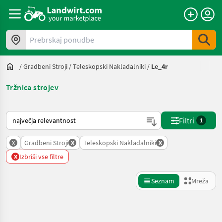
Prebrskaj ponudbe
/
Gradbeni Stroji
/
Teleskopski Nakladalniki
/
Le_4r
Tržnica strojev
Tako je razvrščeno na Landwirt.com
Filtri
1
x
x
x
Gradbeni Stroji
Teleskopski Nakladalniki
x
Izbriši vse filtre
Seznam
Mreža