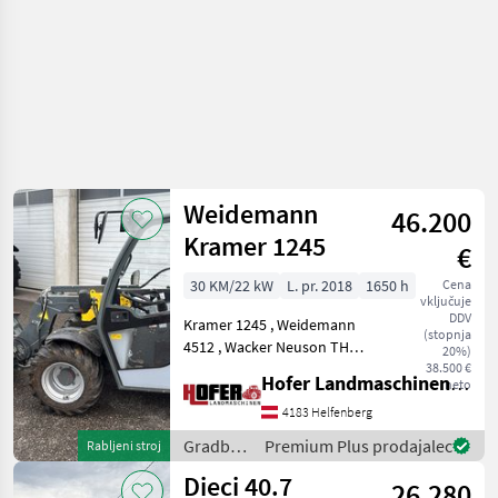
Weidemann
46.200
Kramer 1245
€
30 KM/22 kW
L. pr. 2018
1650 h
Cena
vključuje
DDV
Kramer 1245 , Weidemann
(stopnja
4512 , Wacker Neuson TH
20%)
412, Inkl Schaufel und
38.500 €
Hofer Landmaschinen Handels GmbH.
neto
Palettengabel. Breitreifen
hidrostatsko, 4-kolesni,
4183 Helfenberg
gorivo: Dizel, , , priklop,
Gradbeni
Premium Plus prodajalec
Rabljeni stroj
hidravlična bloka
stroji /
Dieci 40.7
26.280
Weidemann