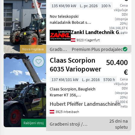
3*
135 KM/99 kW
L. pr. 2026
100 h
Cena
vključuje
DDV
Nov teleskopski
(stopnja
nakladalnik Bobcat s
20%)
približno 70 delovnimi
104.166,67 €
Zankl Landtechnik GmbH
neto
urami Takoj na voljo po
posebni ceni! 3 leta
9020 Klagenfurt
originalne tovarniške
Gradbeni
Premium Plus prodajalec
Nova naprava
garancije Bobcat – velja od
stroji /
Claas Scorpion
prevzema
50.400
Bobcat
6035 Variopower
€
137 KM/101 kW
L. pr. 2016
5700 h
Cena
vključuje
DDV
Claas Scorpion, Baugleich
(stopnja
Kramer KT 356,
20%)
Strassenzulassung,
42.000 €
Hubert Pfeiffer Landmaschinen
neto
Geräteveriegelung
3925 Arbesbach
hydraulisch, guter Zustandt
Preis ohne werkzeug.
25 dni na
Rabljeni stroj
Gradbeni stroji /
Palettengabel und Schaufel
spletu
Claas
auf lag