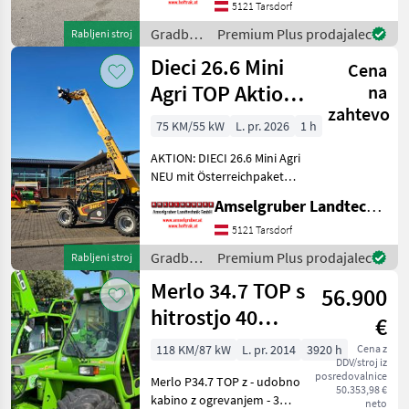
AKTION: DIECI 26.6 E
5121 Tarsdorf
Elektro Mini Agri NEU mit
Gradbeni
Premium Plus prodajalec
Rabljeni stroj
Österreichpaket (TOP
stroji /
Dieci 26.6 Mini
Cena
Dieci
Agri TOP Aktion
na
zahtevo
mit
75 KM/55 kW
L. pr. 2026
1 h
Österreichpaket
AKTION: DIECI 26.6 Mini Agri
NEU mit Österreichpaket
(TOP-Ausstattung): -2.600
Amselgruber Landtechnik GmbH
Kg Traglast -578cm
Hubhöhe
5121 Tarsdorf
Werkzeugunterkante -Unter
Gradbeni
Premium Plus prodajalec
Rabljeni stroj
200cm Bauhöhe -75 PS 4
stroji /
Merlo 34.7 TOP s
Zylind
56.900
Dieci
hitrostjo 40
€
km/h / certifikat
118 KM/87 kW
L. pr. 2014
3920 h
Cena z
DDV/stroj iz
o homologaciji
posredovalnice
Merlo P34.7 TOP z - udobno
50.353,98 €
kabino z ogrevanjem - 3
neto