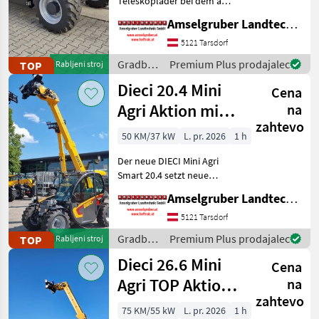
Teleskoplader bei dem an
wirklich alles gedacht
Amselgruber Landtechnik GmbH
Kramer
48
wurde - MADE BY DIECI!
AKTION: DIECI 26.6 E
5121 Tarsdorf
Claas
46
Elektro Mini Agri NEU mit
Gradbeni
Premium Plus prodajalec
TOP
Rabljeni stroj
Österreichpaket (TOP
stroji /
Dieci 20.4 Mini
Merlo
28
Cena
Dieci
Agri Aktion mit
na
Bobcat
25
zahtevo
Österreichpaket
50 KM/37 kW
L. pr. 2026
1 h
Prikaži
Der neue DIECI Mini Agri
vse
Smart 20.4 setzt neue
(23)
Maßstäbe auf dem Mini-
Amselgruber Landtechnik GmbH
MARKETPLACE
Teleskopladermarkt. Stufe
5 Motor - -Größte Kabine
5121 Tarsdorf
Ponudbe
Mali
(Baugleich vom Modell 26.6
Marketplace
Gradbeni
Premium Plus prodajalec
TOP
Rabljeni stroj
trgovcev
oglasi
Mini Agri) -50
stroji /
Dieci 26.6 Mini
Cena
Dieci
Agri TOP Aktion
na
zahtevo
mit
75 KM/55 kW
L. pr. 2026
1 h