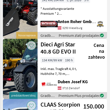
141 KM/104 kW
L. pr. 2026
5 h
* Ausstattungsvariante
Premium * 2
Hydraulikventile am
Anton Roher GmbH (ACA Center Roher)
Schnellwechsler * hydr.
Geräteverriegelung * LED
3250 Wieselburg
Arbeitsscheinwerfer *
Gradbeni
Premium zlati prodajalec
Nova naprava
Klimaanlage mit Heizung *
stroji /
Dieci Agri Star
Luftgefe
Cena
Manitou
40.8 GD EVO II
na
zahtevo
134 KM/99 kW
190 h
Inkl. max. Tragkraft 4, 0 t,
Hubhöhe 7, 70 m,
Hydrostatantrieb, Joystick
Duben Josef KG
4 in 1 mit Flow Sharing und
FNR-Umschaltung, hydr.
3710 Ziersdorf
Schnellwechselsystem,
Gradbeni
Premium Plus prodajalec
predstavitveni stroj
Luftfedersitz, 170-l-
stroji /
CLAAS Scorpion
150.000
Dieci