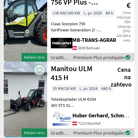
756 VP Plus -
€
Gen2
136 KM/100 kW
L. pr. 2026
80 h
Cena
vključuje
DDV
Claas Scorpion 756
(stopnja
VariPower Generation 2! -
20%)
Teleskoplader mit 7, 03 m
125.000 €
MB-TRANS-AGRAR
neto
Aushubhöhe und 5.600 kg
Hubkraft Teleskoparm: -
6830 Rankweil
Zweiteiliger, hydraulisch
Gradbeni
Premium Plus prodajalec
Rabljeni stroj
ausfahrbarer Teleskop
stroji /
Manitou ULM
Cena
Claas
415 H
na
zahtevo
35 KM/26 kW
L. pr. 2024
440 h
Teleskoplader ULM 415H
36Y ST5 S1
SERIENAUSSTATTUNG
Huber Gerhard, Schmiede und Landmaschinen GmbH.
Fester Teleskopstapler: -
35.1 hp YANMAR Motor
7123 Mönchhof
Stufe V Hubhöhe: 4.30 m -
Gradbeni
Premium Plus prodajalec
Rabljeni stroj
Maximale Tragfähigkeit: