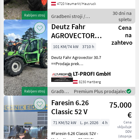
4720 Neumarkt/Hausruck
Bereifung: 400/80R24 3.
Funktion 30 km/h 2 stufiger
30 dni na
Rabljeni stroj
Gradbeni stroji /
Hydrostat K
spletu
Bobcat
Deutz Fahr
Cena
AGROVECTOR
na
zahtevo
30,7
101 KM/74 kW
3710 h
Deutz Fahr Agrovector 30.7
==Prodaja prek
posrednika== -takoj na
LT-PROFI GmbH
voljo -takoj pripravljen za
uporabo Stroj si lahko
8230 Hartberg
ogledate pri #LT-Profi
Gradbeni
Premium Plus prodajalec
Rabljeni stroj
GmbH #LandtechnikFürPro
stroji /
Faresin 6.26
75.000
Deutz
Fahr
Classic 52 V
€
71 KM/52 kW
L. pr. 2026
4 h
Cena
vključuje
DDV
#Faresin 6.26 Classic 52V -
(stopnja