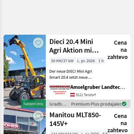
Dieci 20.4 Mini
Cena
Agri Aktion mit
na
zahtevo
Österreichpaket
50 KM/37 kW
L. pr. 2026
1 h
Der neue DIECI Mini Agri
Smart 20.4 setzt neue
Maßstäbe auf dem Mini-
Amselgruber Landtechnik GmbH
Teleskopladermarkt. Stufe
5 Motor - -Größte Kabine
5121 Tarsdorf
(Baugleich vom Modell 26.6
Gradbeni
Premium Plus prodajalec
Rabljeni stroj
Mini Agri) -50
stroji /
Manitou MLT850-
Cena
Dieci
145V+
na
zahtevo