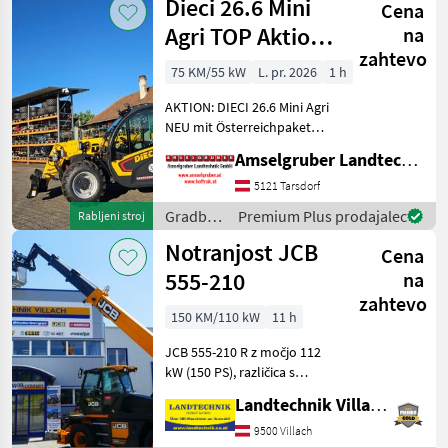
Dieci 26.6 Mini
Cena
Dieci
Agri TOP Aktion
na
zahtevo
mit
75 KM/55 kW
L. pr. 2026
1 h
Österreichpaket
AKTION: DIECI 26.6 Mini Agri
NEU mit Österreichpaket
(TOP-Ausstattung): -2.600
Amselgruber Landtechnik GmbH
Kg Traglast -578cm
Hubhöhe
5121 Tarsdorf
Werkzeugunterkante -Unter
Gradbeni
Premium Plus prodajalec
Rabljeni stroj
200cm Bauhöhe -75 PS 4
stroji /
Notranjost JCB
Zylind
Cena
Dieci
555-210
na
zahtevo
150 KM/110 kW
11 h
JCB 555-210 R z močjo 112
kW (150 PS), različica s
hitrostjo 40 km/h, 7-palčni
Landtechnik Villach GmbH
zaslon za upravljanje
obremenitve z
9500 Villach