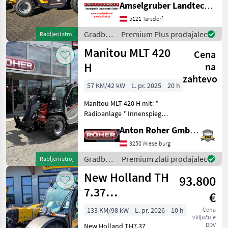
Amselgruber Landtechnik GmbH
Kg Traglast -578cm
Hubhöhe
5121 Tarsdorf
Werkzeugunterkante -Unter
Gradbeni
Premium Plus prodajalec
Rabljeni stroj
200cm Bauhöhe -75 PS 4
stroji /
Manitou MLT 420
Zylind
Cena
Dieci
H
na
zahtevo
57 KM/42 kW
L. pr. 2025
20 h
Manitou MLT 420 H mit: *
Radioanlage * Innenspiegel
* Easy Connect System *
Anton Roher GmbH (ACA Center Roher)
Zusätzliche
Hydraulikfunktion * LED
3250 Wieselburg
Arbeitsscheinwerfer *
Gradbeni
Premium zlati prodajalec
Rabljeni stroj
Kabine mit Klimaanlage
stroji /
New Holland TH
93.800
Manitou
7.37
€
Teleskoplader
133 KM/98 kW
L. pr. 2026
10 h
Cena
vključuje
DDV
New Holland TH7.37