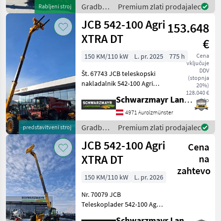
avtomatskim
Gradbeni
Premium zlati prodajalec
Rabljeni stroj
prepoznavanjem
stroji /
JCB 542-100 Agri
priključkov, kabina z o
153.648
JCB
XTRA DT
€
150 KM/110 kW
L. pr. 2025
775 h
Cena
vključuje
DDV
Št. 67743 JCB teleskopski
(stopnja
nakladalnik 542-100 Agri
20%)
XTRAr DT - z dvigalno silo 4,
128.040 €
Schwarzmayr Landtechnik GmbH - Aurolzmünster
neto
2 tone - z višino dviga 9, 8
metra - z 150 PS 4-valjnim
4971 Aurolzmünster
motorjem JCB Dieselmax
Gradbeni
Premium zlati prodajalec
predstavitveni stroj
Commo
stroji /
JCB 542-100 Agri
Cena
JCB
XTRA DT
na
zahtevo
150 KM/110 kW
L. pr. 2026
Nr. 70079 JCB
Teleskoplader 542-100 Agri
XTRAr DT - mit Hubkraft 4, 2
Schwarzmayr Landtechnik GmbH - Schlitters