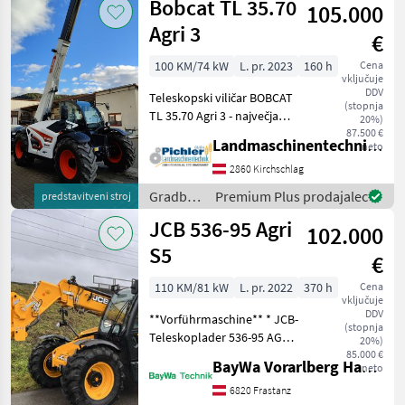
Bobcat TL 35.70
105.000
Claas
Agri 3
€
100 KM/74 kW
L. pr. 2023
160 h
Cena
vključuje
DDV
Teleskopski viličar BOBCAT
(stopnja
TL 35.70 Agri 3 - največja
20%)
nosilnost 3500 kg - 7 m
87.500 €
Landmaschinentechnik Pichler GmbH
neto
višine dviga - BOBCAT / D34
/ Stage V / 100KM • Paket
2860 Kirchschlag
AGRI3 • Registracija tr
Gradbeni
Premium Plus prodajalec
predstavitveni stroj
stroji /
JCB 536-95 Agri
102.000
Bobcat
S5
€
110 KM/81 kW
L. pr. 2022
370 h
Cena
vključuje
DDV
**Vorführmaschine** * JCB-
(stopnja
Teleskoplader 536-95 AGRI
20%)
Stufe 5 * Bereifung: 460/70
85.000 €
BayWa Vorarlberg HandelsGmbH BayWa Technik
neto
R 24 A580 Alliance *
Joystickbedienung mit 1 x
6820 Frastanz