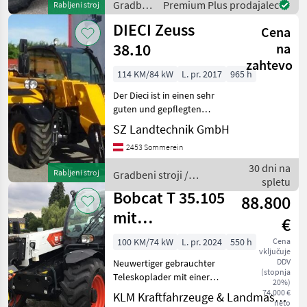
Gradbeni
Premium Plus prodajalec
Rabljeni stroj
Hydraulikpume ermöglicht
stroji /
DIECI Zeuss
mehrere Funktionen
Cena
Manitou
gleichzeiti
38.10
na
zahtevo
114 KM/84 kW
L. pr. 2017
965 h
Der Dieci ist in einen sehr
guten und gepflegten
Zustand. Jederzeit ist eine
SZ Landtechnik GmbH
Besichtigung bei uns
2453 Sommerein
persönlich möglich.
hidrostatsko, hidravlična
30 dni na
Rabljeni stroj
Gradbeni stroji /
blokada orodja, 4-kole
spletu
Dieci
Bobcat T 35.105
88.800
mit
€
Nivauausgleich
100 KM/74 kW
L. pr. 2024
550 h
Cena
vključuje
DDV
Neuwertiger gebrauchter
(stopnja
Teleskoplader mit einer
20%)
Hubhöhe von 10, 3m und
74.000 €
KLM Kraftfahrzeuge & Landmaschinen GmbH
neto
einer Hubkraft von 3500 kg