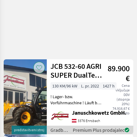
JCB 532-60 AGRI
89.900
SUPER DualTec
€
VT
130 KM/96 kW
L. pr. 2022
1427 h
Cena
vključuje
Teleskoplader
DDV
! Lager- bzw.
(stopnja
Vorführmaschine ! Läuft bei
20%)
uns am Betrieb. DualTech
74.916,67 €
Januschkowetz GmbH.
neto
VT JCB‐DualTech‐Getriebe
(stufenlos) mit einem
3376 Ennsbach
Kegelradgetriebe und
Gradbeni
Premium Plus prodajalec
predstavitveni stroj
einem mechanischen Lastsc
stroji /