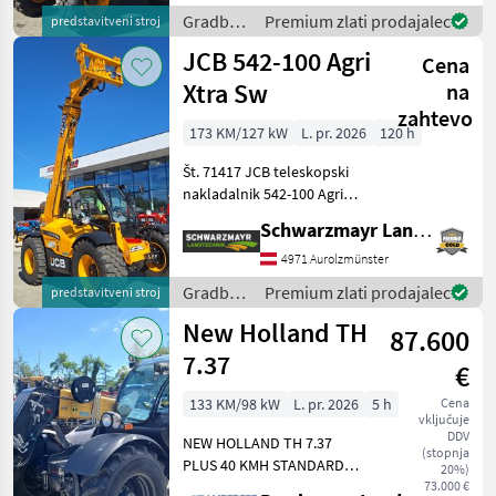
motorjem JCB Dieselmax
Gradbeni
Premium zlati prodajalec
predstavitveni stroj
Common Rail (do
stroji /
JCB 542-100 Agri
Cena
JCB
Xtra Sw
na
zahtevo
173 KM/127 kW
L. pr. 2026
120 h
Št. 71417 JCB teleskopski
nakladalnik 542-100 Agri
XTRA DT - z dvigalno silo 4,
Schwarzmayr Landtechnik GmbH - Aurolzmünster
2 tone - z višino dviga 9, 8
metra - z 173 PS 4-valjnim
4971 Aurolzmünster
motorjem JCB Dieselmax
Gradbeni
Premium zlati prodajalec
predstavitveni stroj
Common
stroji /
New Holland TH
87.600
JCB
7.37
€
133 KM/98 kW
L. pr. 2026
5 h
Cena
vključuje
DDV
NEW HOLLAND TH 7.37
(stopnja
PLUS 40 KMH STANDARD
20%)
STARTSYSTEM BIS - 15°C
73.000 €