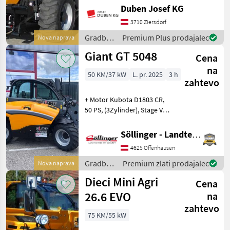
Hydrostatantrieb,
Duben Josef KG
elektroproportinaler
Joystick 4 in 1 und FNR-
3710 Ziersdorf
Umschaltung,
Gradbeni
Premium Plus prodajalec
Nova naprava
Heizung/Lüftung, hydr.
stroji /
Giant GT 5048
Schnellwechselsystem u
Cena
Dieci
na
50 KM/37 kW
L. pr. 2025
3 h
zahtevo
+ Motor Kubota D1803 CR,
50 PS, (3Zylinder), Stage V +
Steckdose hinten 13-polig
für Beleuchtung
Söllinger - Landtechnik GmbH
Heckanbaugeräte +
4625 Offenhausen
Heckgewicht 180 kg +
Anhängekupplung + Bereifu
Gradbeni
Premium zlati prodajalec
Nova naprava
stroji /
Dieci Mini Agri
Cena
Giant
26.6 EVO
na
zahtevo
75 KM/55 kW