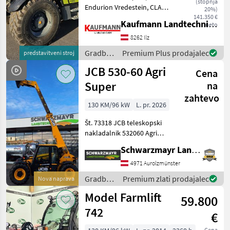
(stopnja
Endurion Vredestein, CLAAS
20%)
Werkzeugträger
141.350 €
Kaufmann Landtechnik GmbH
neto
hydraulisch,
Teleskoparmführung
8262 Ilz
seitlich, Steckdose Front 4-
Gradbeni
Premium Plus prodajalec
predstavitveni stroj
polig, Steckdose Heck 7-
stroji /
JCB 530-60 Agri
polig, Druckl
Cena
Claas
Super
na
zahtevo
130 KM/96 kW
L. pr. 2026
Št. 73318 JCB teleskopski
nakladalnik 532060 Agri
Super - z dvigalno silo 3, 0
Schwarzmayr Landtechnik GmbH - Aurolzmünster
tone - z višino dviga 6, 0
metra - s 4-valjnim
4971 Aurolzmünster
motorjem JCB Dieselmax
Gradbeni
Premium zlati prodajalec
Nova naprava
Common Rail (do
stroji /
Model Farmlift
59.800
JCB
742
€
Cena