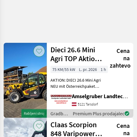
Dieci 26.6 Mini
Cena
Agri TOP Aktion
na
zahtevo
mit
75 KM/55 kW
L. pr. 2026
1 h
Österreichpaket
AKTION: DIECI 26.6 Mini Agri
NEU mit Österreichpaket
(TOP-Ausstattung): -2.600
Amselgruber Landtechnik GmbH
Kg Traglast -578cm
Hubhöhe
5121 Tarsdorf
Werkzeugunterkante -Unter
Gradbeni
Premium Plus prodajalec
Rabljeni stroj
200cm Bauhöhe -75 PS 4
stroji /
Claas Scorpion
Zylind
Cena
Dieci
848 Varipower
na