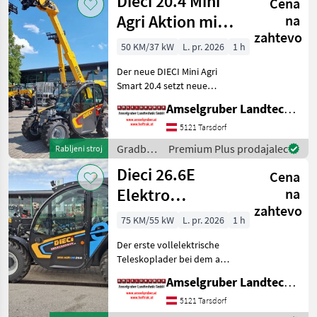
Dieci 20.4 Mini
Cena
Dieci
Agri Aktion mit
na
zahtevo
Österreichpaket
50 KM/37 kW
L. pr. 2026
1 h
Der neue DIECI Mini Agri
Smart 20.4 setzt neue
Maßstäbe auf dem Mini-
Amselgruber Landtechnik GmbH
Teleskopladermarkt. Stufe
5 Motor - -Größte Kabine
5121 Tarsdorf
(Baugleich vom Modell 26.6
Gradbeni
Premium Plus prodajalec
Rabljeni stroj
Mini Agri) -50
stroji /
Dieci 26.6E
Cena
Dieci
Elektro
na
zahtevo
Teleskoplader
75 KM/55 kW
L. pr. 2026
1 h
mit
Der erste vollelektrische
Österreichpaket
Teleskoplader bei dem an
wirklich alles gedacht
Amselgruber Landtechnik GmbH
wurde - MADE BY DIECI!
AKTION: DIECI 26.6 E
5121 Tarsdorf
Elektro Mini Agri NEU mit