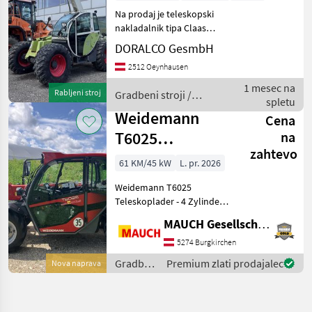
Na prodaj je teleskopski
nakladalnik tipa Claas
Targo K 50 iz leta 2001. Stroj
DORALCO GesmbH
je izdelalo podjetje
2512 Oeynhausen
Caterpillar (UK) Ltd. in
temelji na preizkušeni
1 mesec na
Rabljeni stroj
Gradbeni stroji /
tehnologiji gradb
spletu
Claas
Weidemann
Cena
T6025
na
zahtevo
Teleskoplader
61 KM/45 kW
L. pr. 2026
Weidemann T6025
Teleskoplader - 4 Zylinder
Perkins Motor - 61 PS (75 PS
MAUCH Gesellschaft m.b.H. & Co.KG
optional) - Kabine mit
Heizung und Lüftung - LED
5274 Burgkirchen
Arbeitsscheinwerfer (1x
Gradbeni
Premium zlati prodajalec
Nova naprava
vorne, 1x hint
stroji /
Weidemann