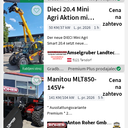
Mini Agri) -Echt
stroji /
Dieci 20.4 Mini
Cena
Dieci
Agri Aktion mit
na
zahtevo
Österreichpaket
50 KM/37 kW
L. pr. 2026
1 h
Der neue DIECI Mini Agri
Smart 20.4 setzt neue
Maßstäbe auf dem Mini-
Amselgruber Landtechnik GmbH
Teleskopladermarkt. Stufe
5 Motor - -Größte Kabine
5121 Tarsdorf
(Baugleich vom Modell 26.6
Gradbeni
Premium Plus prodajalec
Rabljeni stroj
Mini Agri) -50
stroji /
Manitou MLT850-
Cena
Dieci
145V+
na
zahtevo
141 KM/104 kW
L. pr. 2026
5 h
* Ausstattungsvariante
Premium * 2
Hydraulikventile am
Anton Roher GmbH (ACA Center Roher)
Schnellwechsler * hydr.