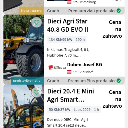
Geräteverriegelung * LED
3250 Wieselburg
Arbeitsscheinwerfer *
Gradbeni
Premium zlati prodajalec
Nova naprava
Klimaanlage mit Heizung *
stroji /
Dieci Agri Star
Luftgefe
Cena
Manitou
40.8 GD EVO II
na
zahtevo
134 KM/99 kW
190 h
Inkl. max. Tragkraft 4, 0 t,
Hubhöhe 7, 70 m,
Hydrostatantrieb, Joystick
Duben Josef KG
4 in 1 mit Flow Sharing und
FNR-Umschaltung, hydr.
3710 Ziersdorf
Schnellwechselsystem,
Gradbeni
Premium Plus prodajalec
predstavitveni stroj
Luftfedersitz, 170-l-
stroji /
Dieci 20.4 E Mini
Cena
Dieci
Agri Smart
na
zahtevo
ELEKTRO
50 KM/37 kW
L. pr. 2026
1 h
Teleskoplader
Der neue DIECI Mini Agri
TOP
Smart 20.4 setzt neue