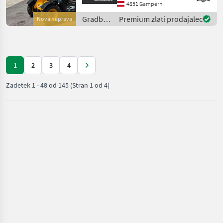
z motorjem Kohler St.V, 4-
4851 Gampern
valjnim, 74 PS, z DPF - z re
Gradbeni
Premium zlati prodajalec
Nova naprava
stroji /
JCB
1
2
3
4
Zadetek
1
-
48
od
145
(Stran 1 od 4)