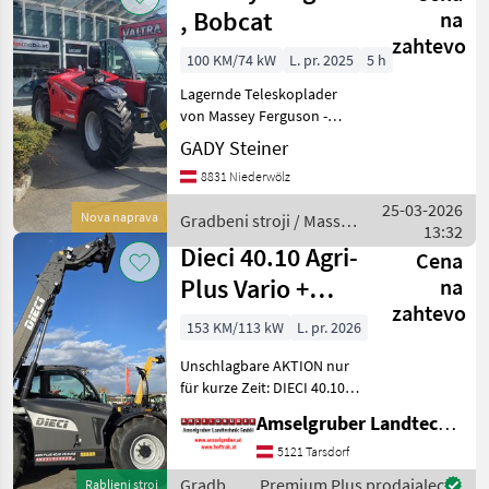
, Bobcat
na
zahtevo
100 KM/74 kW
L. pr. 2025
5 h
Lagernde Teleskoplader
von Massey Ferguson -
Bobcat , 100 - 135 PS
GADY Steiner
Hubhöhe von 5, 9m - 7, 9m
8831 Niederwölz
3000 - 4300 kg Hubkraft
hidrostatsko, 4-kolesni,
25-03-2026
Nova naprava
Gradbeni stroji / Massey
gorivo: Dizel, priklop, h
13:32
Ferguson
Dieci 40.10 Agri-
Cena
Plus Vario +
na
zahtevo
Black Edition
153 KM/113 kW
L. pr. 2026
AKTION
Unschlagbare AKTION nur
für kurze Zeit: DIECI 40.10
AGRI PLUS VARIO VS EVO2
Amselgruber Landtechnik GmbH
GD Black EDITION mit: -153
PS FPT
5121 Tarsdorf
Baumaschinenmotor mit
Gradbeni
Premium Plus prodajalec
Rabljeni stroj