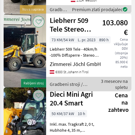
- Gesamtbreite: 1, 81m -
2524 Teesdorf
Gesamthöhe: 2m - Motor: 4-
Gradbeni
Premium zlati prodajalec
Nova naprava
Zyli
stroji /
Liebherr 509
103.080
Manitou
Tele Stereo
€
Schnellläufer
73 KM/54 kW
L. pr. 2023
890 h
Cena
vključuje
DDV
Liebherr 509 Tele - 40km/h
(stopnja
-100% Diff.sperre - Stereo
20%)
Lenkung - LED
85.900 €
Zimmerei Jöchl GmbH
neto
Arbeitsscheinwerfer -
6380 St.Johann in Tirol
Fahrschwingungsdämpfer -
Partikelfilter - kein AD-Blue -
3 mesecev na
Rabljeni stroj
Gradbeni stroji /
Außenspie
spletu
Liebherr
Dieci Mini Agri
Cena
20.4 Smart
na
zahtevo
50 KM/37 kW
10 h
Inkl. max. Tragkraft 2, 0 t,
Hubhöhe 4, 35 m,