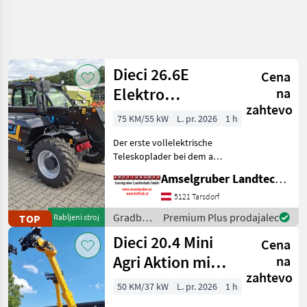
Natančnejše
iskanje
Dieci 26.6E
Cena
Kategorija
Država
Filtri
3
Elektro
na
zahtevo
Teleskoplader
Prikaži
75 KM/55 kW
L. pr. 2026
1 h
TRENUTNA
Ponastavi
145
mit
POT
rezultatov
Der erste vollelektrische
Österreichpaket
Gradbena
Teleskoplader bei dem an
tehnika
wirklich alles gedacht
Amselgruber Landtechnik GmbH
Gradbeni
wurde - MADE BY DIECI!
Stroji
AKTION: DIECI 26.6 E
5121 Tarsdorf
Elektro Mini Agri NEU mit
Teleskopski
Gradbeni
Premium Plus prodajalec
TOP
Rabljeni stroj
Nakladalniki
Österreichpaket (TOP
stroji /
Dieci 20.4 Mini
Cena
Dieci
IZBERITE
Agri Aktion mit
KATEGORIJO
na
zahtevo
Österreichpaket
Dieci
47
50 KM/37 kW
L. pr. 2026
1 h