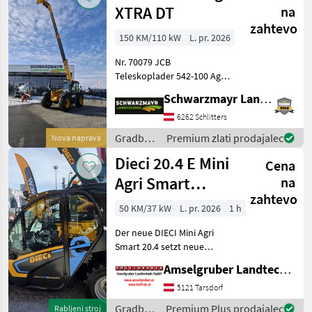
XTRA DT
na
zahtevo
150 KM/110 kW
L. pr. 2026
Nr. 70079 JCB
Teleskoplader 542-100 Agri
XTRAr DT - mit Hubkraft 4, 2
Schwarzmayr Landtechnik GmbH - Schlitters
Tonnen - mit Hubhöhe 9, 8
Meter - mit 150PS 4 Zylinder
6262 Schlitters
JCB Dieselmax Common
Gradbeni
Premium zlati prodajalec
Nova naprava
Rail (bis 2000b
stroji /
Dieci 20.4 E Mini
Cena
JCB
Agri Smart
na
zahtevo
ELEKTRO
50 KM/37 kW
L. pr. 2026
1 h
Teleskoplader
Der neue DIECI Mini Agri
TOP
Smart 20.4 setzt neue
Maßstäbe auf dem Mini-
Amselgruber Landtechnik GmbH
Teleskopladermarkt. 100 %
Elektro! -Größte Kabine
5121 Tarsdorf
(Baugleich vom Modell 26.6
Gradbeni
Premium Plus prodajalec
Rabljeni stroj