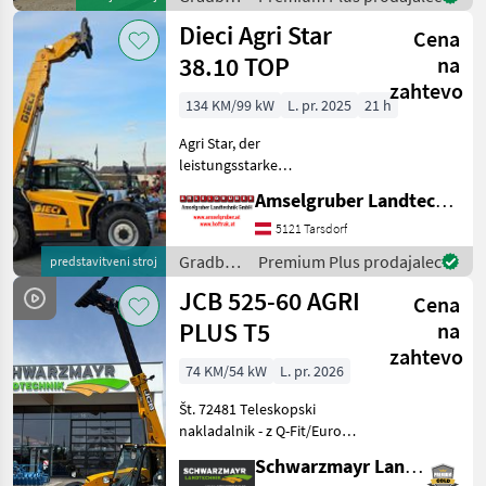
4.500ccm NEF45 -224 lt/min
stroji /
Dieci Agri Star
Hyd
Cena
Dieci
38.10 TOP
na
zahtevo
134 KM/99 kW
L. pr. 2025
21 h
Agri Star, der
leistungsstarke
Teleskoplader für
Amselgruber Landtechnik GmbH
reibungslose und effiziente
Arbeitszyklen. Die
5121 Tarsdorf
Produktfamilie Agri Star
Gradbeni
Premium Plus prodajalec
predstavitveni stroj
besteht aus vielseitigen
stroji /
JCB 525-60 AGRI
und leistungsstark
Cena
Dieci
PLUS T5
na
zahtevo
74 KM/54 kW
L. pr. 2026
Št. 72481 Teleskopski
nakladalnik - z Q-Fit/Euro
priključkom - z nosilnostjo
Schwarzmayr Landtechnik GmbH - Gampern
2500 kg - z višino dviga 6 m -