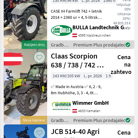
130 KM/96 kW
L. pr. 2014
2360 h
vključuje
DDV
CASE IH Farmlift 742 + letnik
(stopnja
2014 + 2360 ur + 4, 5-litrski
20%)
motor FPT + 6x3 menjalnik
49.833,33 €
BULLA Landtechnik GmbH
neto
z močnostnim
prestavljanjem + 7 metrov
4595 Waldneukirchen
višine dviga + 4, 2 tone
Gradbeni
Premium Plus prodajalec
Rabljeni stroj
nosilnosti + pne
stroji /
Claas Scorpion
Cena
Case IH
638 / 738 / 742 /
na
zahtevo
746 / 733 / 1033
143 KM/105 kW
L. pr. 2026
1 h
✅ Made in Austria ✅ 6, 2 - 9,
8m Hubhöhe, 3, 3 - 4, 6t
Hubkraft,
Wimmer GmbH
Stufenlosgetriebe✅ Der
neue CLAAS SCORPION
4633 Kematen
Teleskoplader ist die
Gradbeni
Premium Plus prodajalec
Nova naprava
perfekte Lösung für
stroji /
JCB 514-40 Agri
kraftvolles und
Cena
Claas