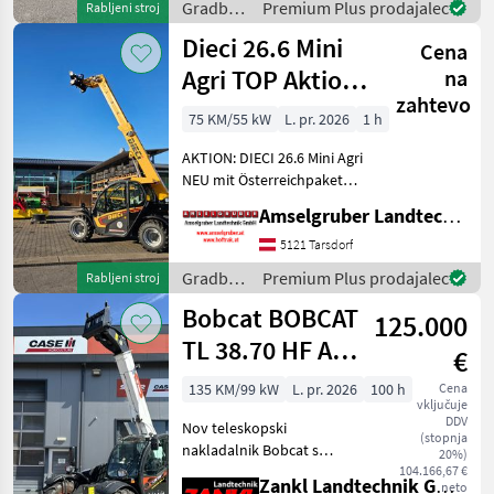
Gradbeni
Premium Plus prodajalec
Rabljeni stroj
Österreichpaket (TOP
stroji /
Dieci 26.6 Mini
Cena
Dieci
Agri TOP Aktion
na
zahtevo
mit
75 KM/55 kW
L. pr. 2026
1 h
Österreichpaket
AKTION: DIECI 26.6 Mini Agri
NEU mit Österreichpaket
(TOP-Ausstattung): -2.600
Amselgruber Landtechnik GmbH
Kg Traglast -578cm
Hubhöhe
5121 Tarsdorf
Werkzeugunterkante -Unter
Gradbeni
Premium Plus prodajalec
Rabljeni stroj
200cm Bauhöhe -75 PS 4
stroji /
Bobcat BOBCAT
Zylind
125.000
Dieci
TL 38.70 HF AGRI
€
3*
135 KM/99 kW
L. pr. 2026
100 h
Cena
vključuje
DDV
Nov teleskopski
(stopnja
nakladalnik Bobcat s
20%)
približno 70 delovnimi
104.166,67 €
Zankl Landtechnik GmbH
neto
urami Takoj na voljo po