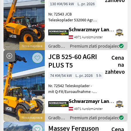
130 KM/96 kW
L. pr. 2026
Nr. 72543 JCB
Teleskoplader 532060 Agri
Super - mit Hubkraft 3, 0
Schwarzmayr Landtechnik GmbH - Aurolzmünster
Tonnen - mit Hubhöhe 6, 0
Meter - mit 4 Zylinder JCB
4971 Aurolzmünster
Dieselmax Common Rail
Gradbeni
Premium zlati prodajalec
Nova naprava
(bis 2000bar), Stufe
stroji /
JCB 525-60 AGRI
Cena
JCB
PLUS T5
na
zahtevo
74 KM/54 kW
L. pr. 2026
5 h
Nr. 72542 Teleskoplader -
mit Q-Fit/Euroaufnahme -
mit Hubkraft 2500kg - mit
Schwarzmayr Landtechnik GmbH - Aurolzmünster
Hubhöhe 6m - mit Motor
Kohler St.V 4-Zylinder 74PS
4971 Aurolzmünster
mit DPF - mit Kraftstoffbehä
Gradbeni
Premium zlati prodajalec
Nova naprava
stroji /
Massey Ferguson
Cena
JCB