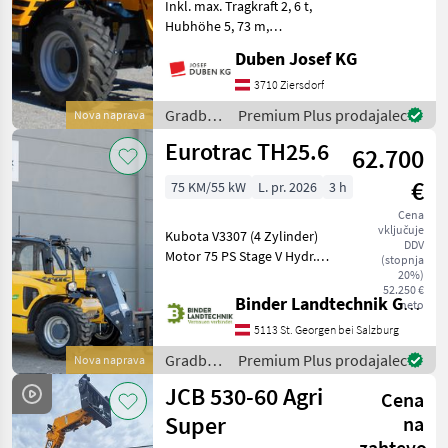
Inkl. max. Tragkraft 2, 6 t,
Hubhöhe 5, 73 m,
Hydrostatantrieb,
Duben Josef KG
elektroproportinaler
Joystick 4 in 1 mit Flow
3710 Ziersdorf
Sharing und FNR-
Gradbeni
Premium Plus prodajalec
Nova naprava
Umschaltung, Klimaanlage,
stroji /
Eurotrac TH25.6
hydr. Schnellwe
62.700
Dieci
€
75 KM/55 kW
L. pr. 2026
3 h
Cena
vključuje
Kubota V3307 (4 Zylinder)
DDV
Motor 75 PS Stage V Hydr.
(stopnja
Schneller Wechsel mit Euro-
20%)
52.250 €
Aufnahme Bereifung: 12×16,
Binder Landtechnik GmbH & CoKG
neto
5 NHS 4×4 Allradantrieb
5113 St. Georgen bei Salzburg
und 4-Rad-Lenkung
zusätzliche Hy
Gradbeni
Premium Plus prodajalec
Nova naprava
stroji /
JCB 530-60 Agri
Cena
Eurotrac
Super
na
zahtevo