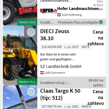
Landwirtschaftliche
20%)
Ausführung! 140 PS , 3
59.500 €
Hofer Landmaschinen Handels GmbH.
neto
Steuerkreis,
Ladearmdämpfung, LED
4183 Helfenberg
Beleuchtung, Große
Gradbeni
Premium Plus prodajalec
Rabljeni stroj
Hydraulikpume ermöglicht
stroji /
DIECI Zeuss
mehrere Funktionen
Cena
Manitou
gleichzeiti
38.10
na
zahtevo
114 KM/84 kW
L. pr. 2017
965 h
Der Dieci ist in einen sehr
guten und gepflegten
Zustand. Jederzeit ist eine
SZ Landtechnik GmbH
Besichtigung bei uns
2453 Sommerein
persönlich möglich.
hidrostatsko, hidravlična
28 dni na
Rabljeni stroj
Gradbeni stroji /
blokada orodja, 4-kole
spletu
Dieci
Claas Targo K 50
Cena
(tip: 512)
na
zahtevo
107 KM/79 kW
L. pr. 2001
8000 h