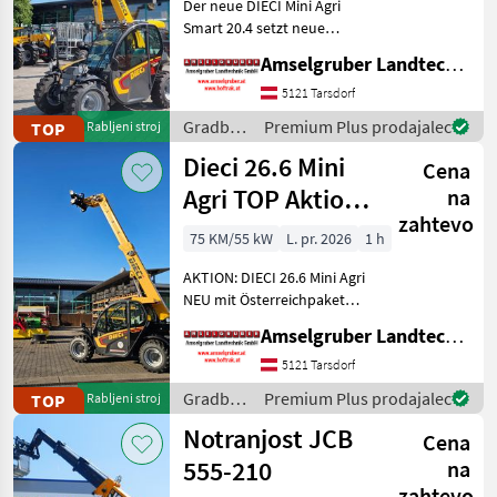
Der neue DIECI Mini Agri
JCB
39
Smart 20.4 setzt neue
Maßstäbe auf dem Mini-
Amselgruber Landtechnik GmbH
Kramer
12
Teleskopladermarkt. Stufe
5 Motor - -Größte Kabine
5121 Tarsdorf
Claas
11
(Baugleich vom Modell 26.6
Gradbeni
Premium Plus prodajalec
TOP
Rabljeni stroj
Mini Agri) -50
stroji /
Dieci 26.6 Mini
Manitou
6
Cena
Dieci
Agri TOP Aktion
na
Bobcat
5
zahtevo
mit
75 KM/55 kW
L. pr. 2026
1 h
Prikaži
Österreichpaket
AKTION: DIECI 26.6 Mini Agri
vse
NEU mit Österreichpaket
(16)
(TOP-Ausstattung): -2.600
Amselgruber Landtechnik GmbH
MARKETPLACE
Kg Traglast -578cm
Hubhöhe
5121 Tarsdorf
Ponudbe
Mali
Werkzeugunterkante -Unter
Marketplace
Gradbeni
Premium Plus prodajalec
TOP
Rabljeni stroj
trgovcev
oglasi
200cm Bauhöhe -75 PS 4
stroji /
Notranjost JCB
Zylind
Cena
Dieci
555-210
na
zahtevo