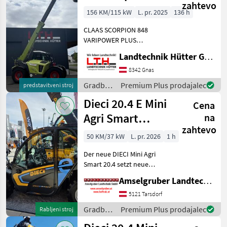
zahtevo
Plus Generation
156 KM/115 kW
L. pr. 2025
136 h
2
CLAAS SCORPION 848
VARIPOWER PLUS
Generation 2 Teleskoplader
Landtechnik Hütter GmbH & Co KG
mit 8, 01 m Aushubhöhe
und 4.800 kg Hubkraft
8342 Gnas
Teleskoparm: - Zweiteiliger,
Gradbeni
Premium Plus prodajalec
predstavitveni stroj
hydraulisch ausfahrbarer T
stroji /
Dieci 20.4 E Mini
Cena
Claas
Agri Smart
na
zahtevo
ELEKTRO
50 KM/37 kW
L. pr. 2026
1 h
Teleskoplader
Der neue DIECI Mini Agri
TOP
Smart 20.4 setzt neue
Maßstäbe auf dem Mini-
Amselgruber Landtechnik GmbH
Teleskopladermarkt. 100 %
Elektro! -Größte Kabine
5121 Tarsdorf
(Baugleich vom Modell 26.6
Gradbeni
Premium Plus prodajalec
Rabljeni stroj
Mini Agri) -Echt
stroji /