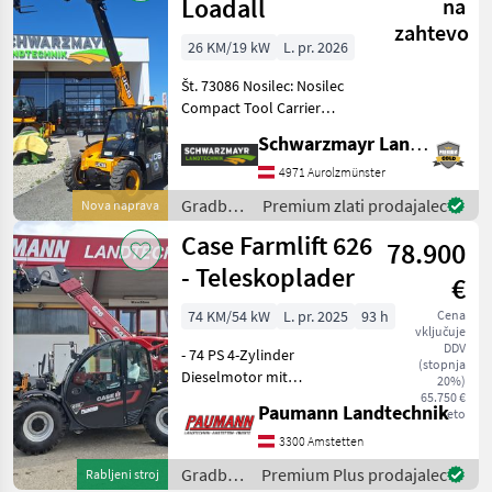
Loadall
na
zahtevo
26 KM/19 kW
L. pr. 2026
Št. 73086 Nosilec: Nosilec
Compact Tool Carrier
Nosilnost: 1.400 kg Višina
Schwarzmayr Landtechnik GmbH - Aurolzmünster
dviga: 4.000 mm Motor:
Perkins 403J-11 Navor pri
4971 Aurolzmünster
1.400 obr./min: 66, 9 NM
Gradbeni
Premium zlati prodajalec
Nova naprava
Cilindri: 3 c
stroji /
Case Farmlift 626
78.900
JCB
- Teleskoplader
€
74 KM/54 kW
L. pr. 2025
93 h
Cena
vključuje
DDV
- 74 PS 4-Zylinder
(stopnja
Dieselmotor mit
20%)
Turbolader mit
65.750 €
Paumann Landtechnik
neto
Ladeluftkühler - 80 l/min
Hydraulikpumpe -
3300 Amstetten
Hydrostatantrieb mit 30
Gradbeni
Premium Plus prodajalec
Rabljeni stroj
km/h