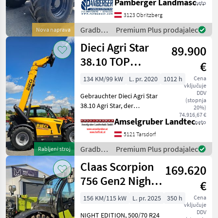
Pamberger Landmaschinentechnik GmbH
neto
KÜHLSYSTEM - LÜFTER MIT
AUTOMATISCHER
3123 Obritzberg
LÜFTERUMKEHR ALLE 6 MIN
Gradbeni
Premium Plus prodajalec
Nova naprava
MOTOR 89KW / 133 PS 40
stroji /
Dieci Agri Star
KMH STUF
89.900
New
Holland
38.10 TOP
€
Gelegenheit
134 KM/99 kW
L. pr. 2020
1012 h
Cena
vključuje
DDV
Gebrauchter Dieci Agri Star
(stopnja
38.10 Agri Star, der
20%)
leistungsstarke
74.916,67 €
Amselgruber Landtechnik GmbH
neto
Teleskoplader für
reibungslose und effiziente
5121 Tarsdorf
Arbeitszyklen. Die
Gradbeni
Premium Plus prodajalec
Rabljeni stroj
Produktfamilie Agri Star
stroji /
Claas Scorpion
besteht a
169.620
Dieci
756 Gen2 Night
€
Edition
156 KM/115 kW
L. pr. 2025
350 h
Cena
vključuje
DDV
NIGHT EDITION, 500/70 R24