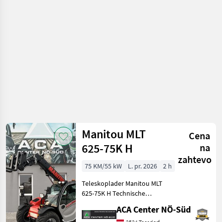
stroji /
Höchstgeschwindigkeit -
Case IH
2.600 kg Hubkraf
Manitou MLT
Cena
625-75K H
na
zahtevo
75 KM/55 kW
L. pr. 2026
2 h
Teleskoplader Manitou MLT
625-75K H Technische
Daten: - Max. Hubhöhe: 5,
ACA Center NÖ-Süd
90m - Max. Hubkraft: 2500kg