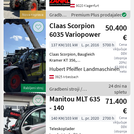
posebni ceni! 3 leta
9020 Klagenfurt
originalne tovarniške
Gradbeni
Premium Plus prodajalec
Nova naprava
garancije Bobcat – velja od
stroji /
Claas Scorpion
prevzema
50.400
Bobcat
6035 Variopower
€
137 KM/101 kW
L. pr. 2016
5700 h
Cena
vključuje
DDV
Claas Scorpion, Baugleich
(stopnja
Kramer KT 356,
20%)
Strassenzulassung,
42.000 €
Hubert Pfeiffer Landmaschinen
neto
Geräteveriegelung
3925 Arbesbach
hydraulisch, guter Zustandt
Preis ohne werkzeug.
24 dni na
Rabljeni stroj
Gradbeni stroji /
Palettengabel und Schaufel
spletu
Claas
auf lag
Manitou MLT 635
71.400
- 140
€
140 KM/103 kW
L. pr. 2020
2700 h
Cena
vključuje
DDV
Teleskoplader
(stopnja