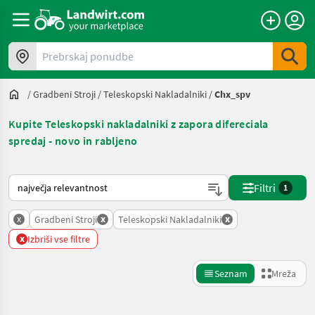
Prebrskaj ponudbe
/
Gradbeni Stroji
/
Teleskopski Nakladalniki
/
Chx_spv
Kupite Teleskopski nakladalniki z zapora difereciala
spredaj - novo in rabljeno
Tako je razvrščeno na Landwirt.com
Filtri
1
x
x
x
Gradbeni Stroji
Teleskopski Nakladalniki
x
Izbriši vse filtre
Seznam
Mreža