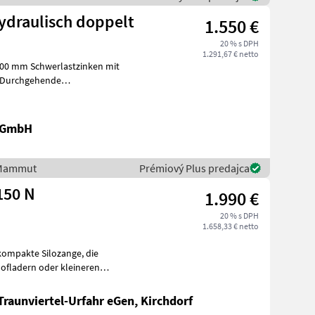
draulisch doppelt
1.550 €
20 % s DPH
1.291,67 € netto
.100 mm Schwerlastzinken mit
 Durchgehende
unktanbau
k GmbH
/ Mammut
Prémiový Plus predajca
150 N
1.990 €
20 % s DPH
1.658,33 € netto
mpakte Silozange, die
Traunviertel-Urfahr eGen, Kirchdorf