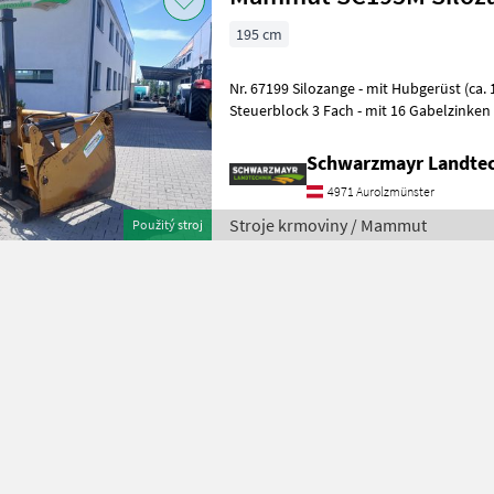
195 cm
Nr. 67199 Silozange - mit Hubgerüst (ca. 1, 2m Hubhöhe) - mit
Steuerblock 3 Fach - mit 16 Gabelzinken 
Hubzylinder mittig - Anschluss D
Schwarzmayr Landtec
4971 Aurolzmünster
Stroje krmoviny / Mammut
Použitý stroj