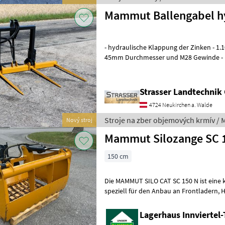
Mammut Ballengabel hy
- hydraulische Klappung der Zinken - 1
45mm Durchmesser und M28 Gewinde -
Konusbuchsen aus Vollmaterial - Dreip
Strasser Landtechni
4724 Neukirchen a. Walde
Stroje na zber objemových krmív 
Nový stroj
Mammut Silozange SC 
150 cm
Die MAMMUT SILO CAT SC 150 N ist eine ko
speziell für den Anbau an Frontladern, Hofladern oder kleineren
Traktoren konzipiert ist Abmessungen
Lagerhaus Innviertel-