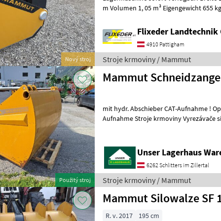
m Volumen 1, 05 m³ Eigengewicht 655 kg mit Euroaufnahme un
Maisblech Weitere Aufnahmen auf Wu
Flixeder Landtechni
4910 Pattigham
Stroje krmoviny / Mammut
Nový stroj
Mammut Schneidzange 
mit hydr. Abschieber CAT-Aufnahme ! Optional !!! mit 3-Punkt-
Aufnahme Stroje krmoviny Vyrezávač
Unser Lagerhaus War
6262 Schlitters im Zillertal
Stroje krmoviny / Mammut
Použitý stroj
Mammut Silowalze SF 
R. v. 2017
195 cm