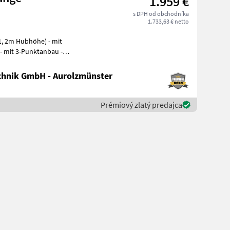
1.959 €
s DPH od obchodníka
1.733,63 € netto
- mit 3-Punktanbau -
hnik GmbH - Aurolzmünster
Prémiový zlatý predajca