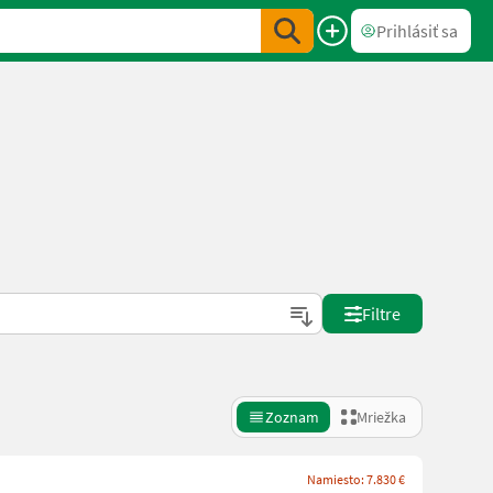
Prihlásiť sa
Filtre
Zoznam
Mriežka
Namiesto: 7.830 €