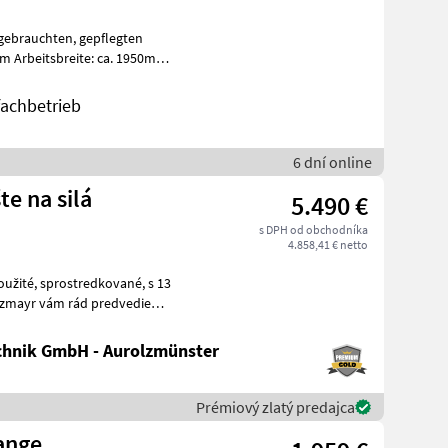
ten, gepflegten
 Arbeitsbreite: ca. 1950mm
wic
fachbetrieb
6 dní online
e na silá
5.490 €
s DPH od obchodníka
4.858,41 € netto
ované, s 13
hnik GmbH - Aurolzmünster
Prémiový zlatý predajca
ange