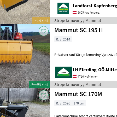
Landforst Kapfenber
8605 Kapfenberg
Stroje krmoviny / Mammut
Nový stroj
Mammut SC 195 H
R. v. 2014
Privatverkauf Stroje krmoviny Vyr
LH Eferding-OÖ.Mitte
4716 Hofkirchen
Stroje krmoviny / Mammut
Použitý stroj
Mammut SC 170M
R. v. 2026
170 cm
Lagermaschine sofort Verfügbar! Breite 