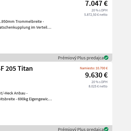
7.047 €
20 % s DPH
5.872,50 € netto
tschenkupplung im Verteiler
Prémiový Plus predajca
F 205 Titan
Namiesto: 10.700 €
9.630 €
20 % s DPH
8.025 € netto
tsbreite - 690kg Eigengewicht
Prémiový Plus predajca