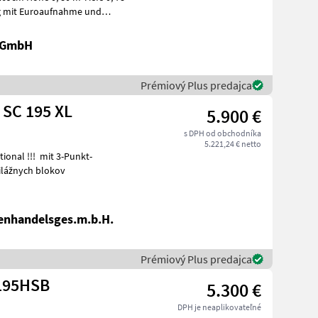
d
k GmbH
Prémiový Plus predajca
SC 195 XL
5.900 €
s DPH od obchodníka
5.221,24 € netto
e silážnych blokov
enhandelsges.m.b.H.
Prémiový Plus predajca
195HSB
5.300 €
DPH je neaplikovateľné