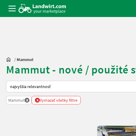
/
Mammut
Mammut - nové / použité s
Takto sa vykonáva triedenie na Landwirt.com
x
x
Mammut
Vymazať všetky filtre