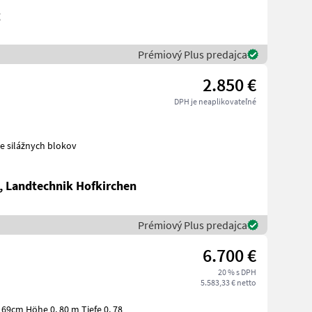
g
Prémiový Plus predajca
2.850 €
DPH je neaplikovateľné
ezávače silážnych blokov
, Landtechnik Hofkirchen
Prémiový Plus predajca
6.700 €
20 % s DPH
5.583,33 € netto
169cm Höhe 0, 80 m Tiefe 0, 78