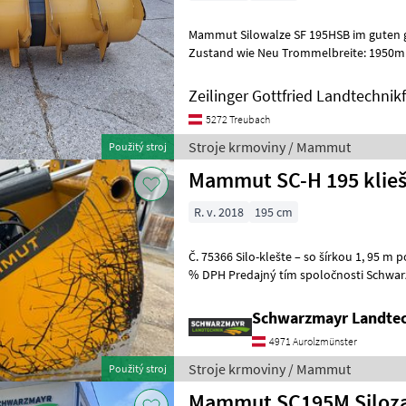
Mammut Silowalze SF 195HSB im guten gebrauch
Zustand wie Neu Trommelbreite: 1950mm
Trommeldurchmesser: 1040mm Eigenge
Zeilinger Gottfried Landtechnik
5272 Treubach
Stroje krmoviny / Mammut
Použitý stroj
Mammut SC-H 195 kliešt
R. v. 2018
195 cm
Č. 75366 Silo-klešte – so šírkou 1, 95 m použité, sprostredk
% DPH Predajný tím spoločnosti Schwarzmayr vám rád predvedie
tento stroj a prosí vás o doho
Schwarzmayr Landtec
4971 Aurolzmünster
Stroje krmoviny / Mammut
Použitý stroj
Mammut SC195M Siloz