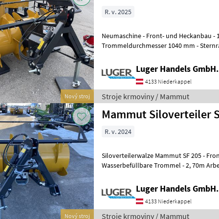
R. v. 2025
Neumaschine - Front- und Heckanbau - 1.950mm Trommelbreite -
Trommeldurchmesser 1040 mm - Sternra
- Wendegetriebe für Front- und He
Luger Handels GmbH.
4133 Niederkappel
Stroje krmoviny / Mammut
Nový stroj
Mammut Siloverteiler S
R. v. 2024
Siloverteilerwalze Mammut SF 205 - Front/-Heck Anbau -
Wasserbefüllbare Trommel - 2, 70m Arbei
- hydraulische Schwenkeinrichtung
Luger Handels GmbH.
4133 Niederkappel
Stroje krmoviny / Mammut
Nový stroj