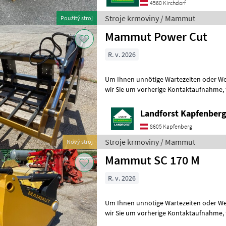
4560 Kirchdorf
Stroje krmoviny / Mammut
Použitý stroj
Mammut Power Cut
R. v. 2026
Um Ihnen unnötige Wartezeiten oder Wegstr
wir Sie um vorherige Kontaktaufnahme, falls Sie eine unserer
Maschinen besichtigen bzw. Probe fahr
Landforst Kapfenber
8605 Kapfenberg
Stroje krmoviny / Mammut
Nový stroj
Mammut SC 170 M
R. v. 2026
Um Ihnen unnötige Wartezeiten oder Wegstr
wir Sie um vorherige Kontaktaufnahme, falls Sie eine unserer
Maschinen besichtigen bzw. Probe fahr