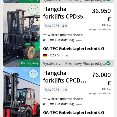
Nicht kreidend
vozíky a
Hangcha
36.950
skladová
technika /
forklifts CPD35
€
Hangcha
forklifts
R. v. 2024
3 h
DPH je
neaplikovateľné
== Weitere Informationen
(DE) == Ausstattung : ----------
--- - Schutzdach - 3. Ventil -
GA-TEC Gabelstaplertechnik GmbH
4. Ventil - Vollfreihub -
Arbeitsscheinwerfer vorne
44263 Dortmund
Anbaugeräte : -------
Vysokozdvižné
Prémiový Plus predajca
Použitý stroj
vozíky a
Hangcha
76.000
skladová
technika /
forklifts CPCD50
€
Hangcha
All Rad
forklifts
R. v. 2024
1 h
DPH je
neaplikovateľné
== Weitere Informationen
(DE) == Ausstattung : ----------
--- - Schutzdach - 3. Ventil -
GA-TEC Gabelstaplertechnik GmbH
4. Ventil - Vollkabine -