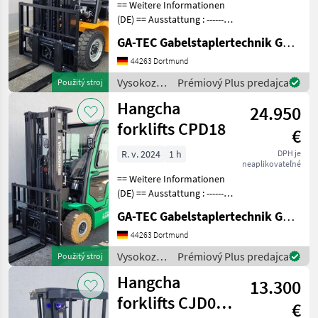
== Weitere Informationen
(DE) == Ausstattung : ----------
--- - Schutzdach - 3. Ventil -
GA-TEC Gabelstaplertechnik GmbH
4. Ventil - Dachabdeckung -
Vollfreihub -
44263 Dortmund
Arbeitsscheinwerfer vorne
Vysokozdvižné
Prémiový Plus predajca
Použitý stroj
Anbau
vozíky a
Hangcha
24.950
skladová
technika /
forklifts CPD18
€
Hangcha
forklifts
R. v. 2024
1 h
DPH je
neaplikovateľné
== Weitere Informationen
(DE) == Ausstattung : ----------
--- - Schutzdach - 3. Ventil -
GA-TEC Gabelstaplertechnik GmbH
4. Ventil - Vollkabine -
Vollfreihub -
44263 Dortmund
Arbeitsscheinwerfer vorne -
Vysokozdvižné
Prémiový Plus predajca
Použitý stroj
Arbeits
vozíky a
Hangcha
13.300
skladová
technika /
forklifts CJD02-
€
Hangcha