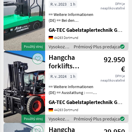
AMC1-M1I
forklifts
R. v. 2023
1 h
DPH je
neaplikovateľné
== Weitere Informationen
(DE) == Bei den
Betriebsstunden handelt es
GA-TEC Gabelstaplertechnik GmbH
sich generell um
abgelesene Stunden. Gerne
44263 Dortmund
bieten wir Ihnen den
Vysokozdvižné
Prémiový Plus predajca
Použitý stroj
passenden Transport an.
vozíky a
Hangcha
Weite
92.950
skladová
technika /
forklifts
€
Hangcha
CPCD100
forklifts
R. v. 2024
1 h
DPH je
neaplikovateľné
== Weitere Informationen
(DE) == Ausstattung : ----------
--- - Schutzdach - 4. Ventil -
GA-TEC Gabelstaplertechnik GmbH
Vollkabine - Vollfreihub -
Heizung -
44263 Dortmund
Arbeitsscheinwerfer vorne
Vysokozdvižné
Prémiový Plus predajca
Použitý stroj
Anbaugerät
vozíky a
Hangcha
29.950
skladová