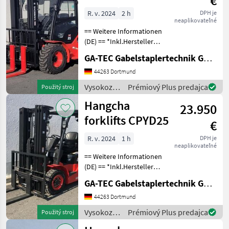
€
Hangcha
Allrad
forklifts
R. v. 2024
2 h
DPH je
neaplikovateľné
== Weitere Informationen
(DE) == *Inkl.Hersteller
Garantie 12 Monate oder
GA-TEC Gabelstaplertechnik GmbH
1000 Betriebsstunden.
Ausstattung : ------------- -
44263 Dortmund
Schutzdach - 3. Ventil - 4.
Vysokozdvižné
Prémiový Plus predajca
Použitý stroj
Ventil
vozíky a
Hangcha
23.950
skladová
technika /
forklifts CPYD25
€
Hangcha
forklifts
R. v. 2024
1 h
DPH je
neaplikovateľné
== Weitere Informationen
(DE) == *Inkl.Hersteller
Garantie 12 Monate oder
GA-TEC Gabelstaplertechnik GmbH
1000 Betriebsstunden.
Ausstattung : ------------- -
44263 Dortmund
Schutzdach - 3. Ventil - 4.
Vysokozdvižné
Prémiový Plus predajca
Použitý stroj
Ventil
vozíky a