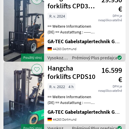
technika /
forklifts CPD35-
€
Hangcha
XEY2-SI
forklifts
R. v. 2024
DPH je
neaplikovateľné
== Weitere Informationen
(DE) == Ausstattung : ----------
--- - Schutzdach - 3. Ventil -
GA-TEC Gabelstaplertechnik GmbH
4. Ventil - Dachabdeckung -
Arbeitsscheinwerfer vorne
44263 Dortmund
Anbaugeräte : -----
Vysokozdvižné
Prémiový Plus predajca
Použitý stroj
vozíky a
Hangcha
16.599
skladová
technika /
forklifts CPDS10
€
Hangcha
forklifts
R. v. 2022
4 h
DPH je
neaplikovateľné
== Weitere Informationen
(DE) == Ausstattung : ----------
--- - Schutzdach - 3. Ventil -
GA-TEC Gabelstaplertechnik GmbH
Dachabdeckung -
Vollfreihub -
44263 Dortmund
Arbeitsscheinwerfer vorne -
Vysokozdvižné
Prémiový Plus predajca
Použitý stroj