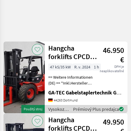
Hangcha
46.950
forklifts CPCD35
€
Allrad
47 kS/35 kW
R. v. 2024
1 h
DPH je
neaplikovateľné
== Weitere Informationen
(DE) == *Inkl.Hersteller
Garantie 12 Monate oder
GA-TEC Gabelstaplertechnik GmbH
1000 Betriebsstunden.
Ausstattung : ------------- -
44263 Dortmund
Schutzdach - 3. Ventil - 4.
Vysokozdvižné
Prémiový Plus predajca
Použitý stroj
Ventil
vozíky a
Hangcha
49.950
skladová
technika /
forklifts CPCD35