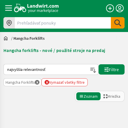
Prehľadávať ponuky
/
Hangcha Forklifts
Hangcha forklifts - nové / použité stroje na predaj
Takto sa vykonáva triedenie na Landwirt.com
Filtre
x
x
Hangcha Forklifts
Vymazať všetky filtre
Zoznam
Mriežka
Spresniť