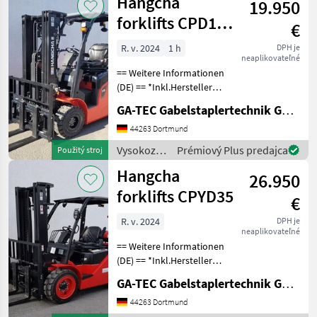
Hangcha
19.950
skladová
technika /
forklifts CPD18-
€
Hangcha
XD2
forklifts
R. v. 2024
1 h
DPH je
neaplikovateľné
== Weitere Informationen
(DE) == *Inkl.Hersteller
Garantie 12 Monate oder
GA-TEC Gabelstaplertechnik GmbH
1000 Betriebsstunden.
Ausstattung : ------------- -
44263 Dortmund
Schutzdach - 3. Ventil -
Vysokozdvižné
Prémiový Plus predajca
Použitý stroj
Arbeitssch
vozíky a
Hangcha
26.950
skladová
technika /
forklifts CPYD35
€
Hangcha
forklifts
R. v. 2024
DPH je
neaplikovateľné
== Weitere Informationen
(DE) == *Inkl.Hersteller
Garantie 12 Monate oder
GA-TEC Gabelstaplertechnik GmbH
1000 Betriebsstunden.
Ausstattung : ------------- -
44263 Dortmund
Schutzdach - 3. Ventil - 4.