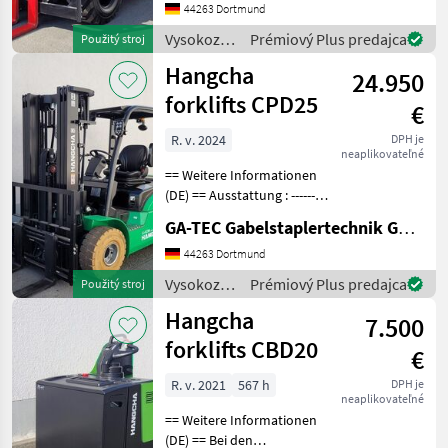
Vollfreihub - Russfilter -
44263 Dortmund
Heizung - Arbeitsschei
Vysokozdvižné
Prémiový Plus predajca
Použitý stroj
vozíky a
Hangcha
24.950
skladová
technika /
forklifts CPD25
€
Hangcha
forklifts
R. v. 2024
DPH je
neaplikovateľné
== Weitere Informationen
(DE) == Ausstattung : ----------
--- - Schutzdach - 3. Ventil -
GA-TEC Gabelstaplertechnik GmbH
4. Ventil - Dachabdeckung -
Vollfreihub -
44263 Dortmund
Arbeitsscheinwerfer vorne -
Vysokozdvižné
Prémiový Plus predajca
Použitý stroj
Nich
vozíky a
Hangcha
7.500
skladová
technika /
forklifts CBD20
€
Hangcha
forklifts
R. v. 2021
567 h
DPH je
neaplikovateľné
== Weitere Informationen
(DE) == Bei den