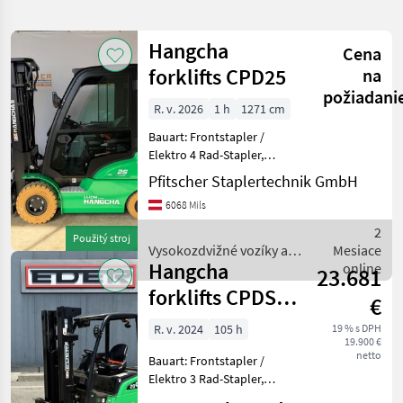
hľadanie
Hangcha
Cena
Kategória
Krajina
Filtre
1
forklifts CPD25
na
požiadani
Zobraziť
R. v. 2026
1 h
1271 cm
AKTUÁLNA
Resetovať
29
CESTA
Bauart: Frontstapler /
výsledkov
Hangcha
Elektro 4 Rad-Stapler,
Forklifts
Tragkraft: 2500kg, Hubhöhe:
Pfitscher Staplertechnik GmbH
5000mm, Bauhöhe:
VYBRAŤ
6068 Mils
2300mm, Freihub: 1639mm,
KATEGÓRIU
Gabellänge: 1220mm,
2
Použitý stroj
Batterie: Lithium-Ionen Bj. 2
Vysokozdvižné vozíky a
Mesiace
poľnohospodárska technika
29
Hangcha
skladová technika /
online
23.681
Hangcha forklifts
forklifts CPDS
MARKETPLACE
€
20-XCC2GSI
R. v. 2024
105 h
19 % s DPH
Ponuky
Drobné
Marketplace
19.900 €
predajcov
inzeráty
netto
Bauart: Frontstapler /
Elektro 3 Rad-Stapler,
Tragkraft: 2000kg, Hubhöhe: