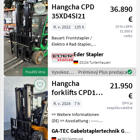
vozíky a
Hangcha CPD
36.890
skladová
technika /
35XD4SI21
€
Hangcha
forklifts
R. v. 2022
135 h
19 % s DPH
31.000 €
netto
Bauart: Frontstapler /
Elektro 4 Rad-Stapler,
Tragkraft: 3500kg, Hubhöhe:
Eder Stapler
5000mm, Bauhöhe:
2451mm, Freihub: 1380mm,
83104 Tuntenhausen
Gabellänge: 1220mm,
Vysokozdvižné
Prémiový Plus predajca
Použitý stroj
Batterie: 80V , Bereifung vor
vozíky a
Hangcha
21.950
skladová
technika /
forklifts CPD18-
€
Hangcha
XEY2-SI
forklifts
R. v. 2024
7 h
DPH je
neaplikovateľné
== Weitere Informationen
(DE) == Ausstattung : ----------
--- - Schutzdach - 3. Ventil -
GA-TEC Gabelstaplertechnik GmbH
4. Ventil - Vollkabine -
Vollfreihub - Heizung -
44263 Dortmund