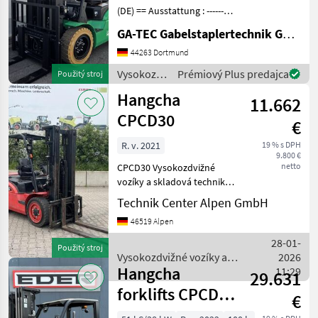
(DE) == Ausstattung : ----------
--- - Schutzdach - 3. Ventil -
GA-TEC Gabelstaplertechnik GmbH
4. Ventil - Vollfreihub -
Arbeitsscheinwerfer vorne
44263 Dortmund
Anbaugeräte : -------
Vysokozdvižné
Prémiový Plus predajca
Použitý stroj
vozíky a
Hangcha
11.662
skladová
technika /
CPCD30
€
Hangcha
forklifts
R. v. 2021
19 % s DPH
9.800 €
netto
CPCD30 Vysokozdvižné
vozíky a skladová technika
Vozík
Technik Center Alpen GmbH
46519 Alpen
28-01-
Použitý stroj
Vysokozdvižné vozíky a
2026
Hangcha
skladová technika /
11:29
29.631
Hangcha forklifts
forklifts CPCD
€
35XW97F