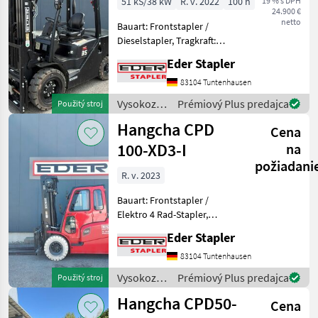
51 kS/38 kW
R. v. 2022
100 h
19 % s DPH
24.900 €
netto
Bauart: Frontstapler /
Dieselstapler, Tragkraft:
3500kg, Hubhöhe: 4680mm,
Eder Stapler
Bauhöhe: 2315mm,
Freihub: 1485mm,
83104 Tuntenhausen
Bereifung vorne:
Vysokozdvižné
Prémiový Plus predajca
Použitý stroj
Superelastik , Bereifung
vozíky a
Hangcha CPD
hinten: Superel
Cena
skladová
technika /
100-XD3-I
na
Hangcha
požiadani
forklifts
R. v. 2023
Bauart: Frontstapler /
Elektro 4 Rad-Stapler,
Tragkraft: 9000kg, Hubhöhe:
Eder Stapler
5000mm, Bauhöhe:
3055mm, Freihub: 1505mm,
83104 Tuntenhausen
Gabellänge: 2400mm,
Vysokozdvižné
Prémiový Plus predajca
Použitý stroj
Bereifung vorne:
vozíky a
Hangcha CPD50-
Superelastik
Cena
skladová