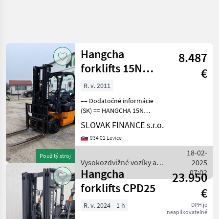
Hangcha
8.487
forklifts 15N
€
vysokozdvižný
R. v. 2011
vozík VIN 891
== Dodatočné informácie
(SK) == HANGCHA 15N
vysokozdvižný vozík, r.v.
SLOVAK FINANCE s.r.o.
2011, 1605 MTH, Benzín -
934 01 Levice
plyn, váha 2970kg, po
kompletnom servise cena:
18-02-
Použitý stroj
6.900€ + DPH Vy
Vysokozdvižné vozíky a
2025
Hangcha
skladová technika /
07:02
23.950
Hangcha forklifts
forklifts CPD25
€
R. v. 2024
1 h
DPH je
neaplikovateľné