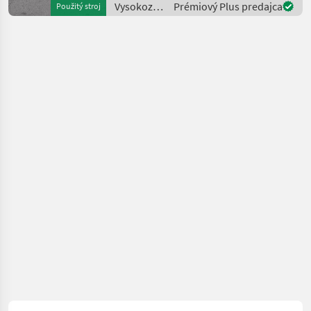
Vysokozdvižné
Prémiový Plus predajca
Použitý stroj
Ventil
vozíky a
skladová
technika /
Hangcha
forklifts