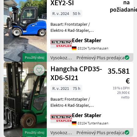
technika /
XEY2-SI
na
Hangcha
požiadani
forklifts
R. v. 2024
50 h
Bauart: Frontstapler /
Elektro 4 Rad-Stapler,
Tragkraft: 5000kg, Hubhöhe:
Eder Stapler
5000mm, Bauhöhe:
2425mm, Freihub: 1615mm,
83104 Tuntenhausen
Gabellänge: 2000mm,
Vysokozdvižné
Prémiový Plus predajca
Použitý stroj
Batterie: Enpower Lithium-
vozíky a
Hangcha CPD35-
Ion
35.581
skladová
technika /
XD6-SI21
€
Hangcha
forklifts
R. v. 2021
75 h
19 % s DPH
29.900 €
netto
Bauart: Frontstapler /
Elektro 4 Rad-Stapler,
Tragkraft: 3500kg, Hubhöhe:
Eder Stapler
5000mm, Freihub: 1380mm,
Gabellänge: 1220mm,
83104 Tuntenhausen
Batterie: Lithium-Ionen 80V
Vysokozdvižné
Prémiový Plus predajca
Použitý stroj
542Ah Zustand: 80