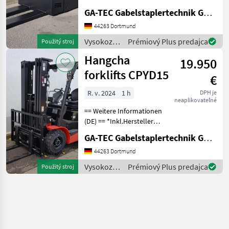
Betriebsstunden handelt es
GA-TEC Gabelstaplertechnik GmbH
sich generell um
abgelesene Stunden. Gerne
44263 Dortmund
bieten wir Ihnen den
Vysokozdvižné
Prémiový Plus predajca
Použitý stroj
passenden Transport an.
vozíky a
Hangcha
Weite
19.950
skladová
technika /
forklifts CPYD15
€
Hangcha
forklifts
R. v. 2024
1 h
DPH je
neaplikovateľné
== Weitere Informationen
(DE) == *Inkl.Hersteller
Garantie 12 Monate oder
GA-TEC Gabelstaplertechnik GmbH
1000 Betriebsstunden.
Ausstattung : ------------- -
44263 Dortmund
Schutzdach - 3. Ventil -
Vysokozdvižné
Prémiový Plus predajca
Použitý stroj
Frontschei
vozíky a
skladová
technika /
Hangcha
forklifts