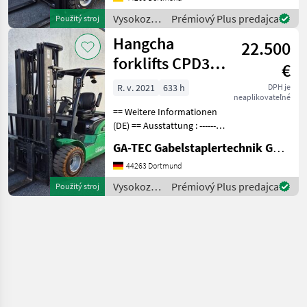
Arbeitsscheinwerfer vorne
Vysokozdvižné
Prémiový Plus predajca
Použitý stroj
vozíky a
Hangcha
22.500
skladová
technika /
forklifts CPD35-
€
Hangcha
XD4-SI21
forklifts
R. v. 2021
633 h
DPH je
neaplikovateľné
== Weitere Informationen
(DE) == Ausstattung : ----------
--- - Schutzdach - 3. Ventil -
GA-TEC Gabelstaplertechnik GmbH
4. Ventil - Dachabdeckung -
Vollfreihub -
44263 Dortmund
Arbeitsscheinwerfer vorne -
Vysokozdvižné
Prémiový Plus predajca
Použitý stroj
Nich
vozíky a
skladová
technika /
Hangcha
forklifts