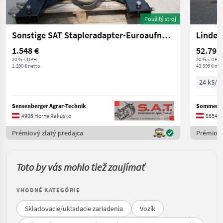
Použitý stroj
Sonstige SAT Stapleradapter-Euroaufnahme
Linde 
1.548 €
52.798
20 % s DPH
20 % s DPH
1.290 € netto
43.999 € net
24 kS/1
Sensenberger Agrar-Technik
Sommersg
4906 Horné Rakúsko
8654 Š
Prémiový zlatý predajca
Prémiový
Toto by vás mohlo tiež zaujímať
VHODNÉ KATEGÓRIE
Skladovacie/ukladacie zariadenia
Vozík