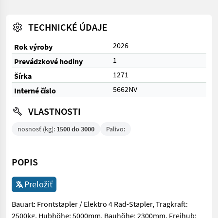
TECHNICKÉ ÚDAJE
2026
Rok výroby
1
Prevádzkové hodiny
1271
Šírka
5662NV
Interné číslo
VLASTNOSTI
nosnosť (kg):
1500 do 3000
Palivo:
POPIS
Preložiť
Bauart: Frontstapler / Elektro 4 Rad-Stapler, Tragkraft:
2500kg, Hubhöhe: 5000mm, Bauhöhe: 2300mm, Freihub: