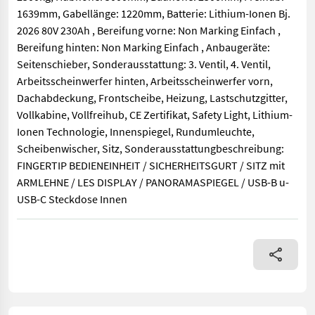
1639mm, Gabellänge: 1220mm, Batterie: Lithium-Ionen Bj.
2026 80V 230Ah , Bereifung vorne: Non Marking Einfach ,
Bereifung hinten: Non Marking Einfach , Anbaugeräte:
Seitenschieber, Sonderausstattung: 3. Ventil, 4. Ventil,
Arbeitsscheinwerfer hinten, Arbeitsscheinwerfer vorn,
Dachabdeckung, Frontscheibe, Heizung, Lastschutzgitter,
Vollkabine, Vollfreihub, CE Zertifikat, Safety Light, Lithium-
Ionen Technologie, Innenspiegel, Rundumleuchte,
Scheibenwischer, Sitz, Sonderausstattungbeschreibung:
FINGERTIP BEDIENEINHEIT / SICHERHEITSGURT / SITZ mit
ARMLEHNE / LES DISPLAY / PANORAMASPIEGEL / USB-B u-
USB-C Steckdose Innen
Bauart: Frontstapler / Elektro 4 Rad-Stapler, Tragkraft: 2500