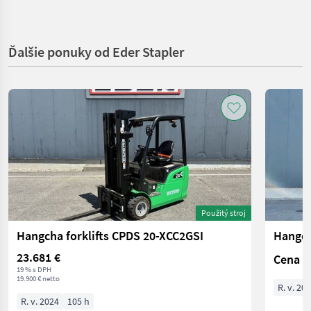
Ďalšie ponuky od Eder Stapler
Použitý stroj
Hangcha forklifts CPDS 20-XCC2GSI
Hangch
23.681 €
Cena n
19 % s DPH
19.900 € netto
R. v. 20
R. v. 2024
105 h