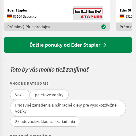
Eder Stapler
Eder Stap
83104 Bavorsko
83104 
Prémiový Plus predajca
Prémiový
Ďalšie ponuky od Eder Stapler
Toto by vás mohlo tiež zaujímať
VHODNÉ KATEGÓRIE
Vozík
paletové vozíky
Prídavné zariadenia a náhradné diely pre vysokozdvižné
vozíky
Skladovacie/ukladacie zariadenia