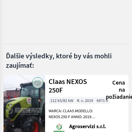
John Deere
Fendt
New Holland
Steyr
Ďalšie výsledky, ktoré by vás mohli
Claas
zaujímať:
Zobraziť
všetkých
48
Claas NEXOS
Cena
250F
na
MARKETPLACE
požiadani
Ponuky
Drobné
112 kS/82 kW
R. v. 2019
6971 h
Marketplace
predajcov
inzeráty
MARCA: CLAAS MODELLO:
NEXOS 250 F ANNO: 2019
POTENZA: 112 CV ORE DI
Agroservizi s.r.l.
LAVORO MOTORE: 6971