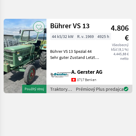
Spresniť
hľadanie
Bührer VS 13
4.806
Kategória
Krajina
Filtre
4
€
44 kS/32 kW
R. v. 1969
4925 h
Všeobecný
Zobraziť 1
AKTUÁLNA
Resetovať
kľúč (8,1 %)
Bührer VS 13 Spezial 44
CESTA
výsledkov
4.445,88 €
Sehr guter Zustand Letzte
netto
poľnohospodárska
MFK 18.03.2025 Seither
technika
nicht mehr gebraucht,
A. Gerster AG
Traktory
Gewicht:1900,
8717 Benken
Seriennummer:18774,
Tradicny
Traktor
Bereifung vorne:6.00-16,
Traktory /
Prémiový Plus predajca
Použitý stroj
Bere
Bührer
Buehrer
VYBRAŤ
KATEGÓRIU
Bührer