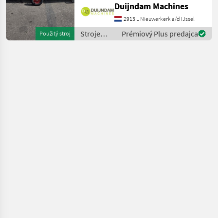
für 6-cm-Kompostblöcke
Duijndam Machines
verwendet werden
2913 L Nieuwerkerk a/d IJssel
kann.Diese Topfpress
Stroje
Prémiový Plus predajca
Použitý stroj
ovocinárstva
/ Sonstige