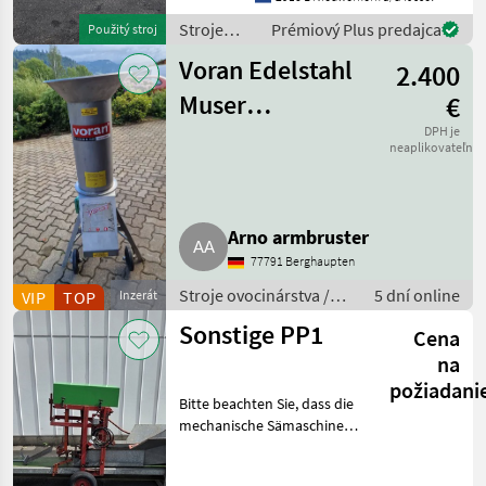
Schalen, wie Fleisch, Fisch,
Gemüse, Obst und Frisch
Stroje
Prémiový Plus predajca
Použitý stroj
ovocinárstva
Voran Edelstahl
2.400
/ Sonstige
Muser
€
Rätzmühle Mixer
DPH je
neaplikovateľné
Arno armbruster
77791 Berghaupten
Stroje ovocinárstva /
5 dní online
VIP
TOP
Inzerát
Ostatné ovocinárské
Sonstige PP1
Cena
stroje
na
požiadani
Bitte beachten Sie, dass die
mechanische Sämaschine
derzeit nur in Verbindung
mit der Stempelvorrichtung