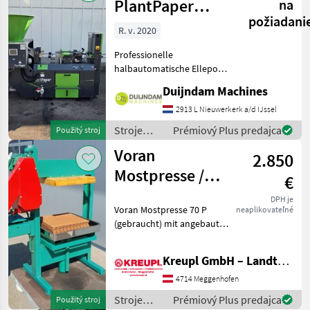
PlantPaper
na
požiadani
Semi-Automatic
R. v. 2020
Professionelle
halbautomatische Ellepot
PlantPaper-
Duijndam Machines
Papiertopfmaschine mit 4
Produktionslinien, Baujahr
2913 L Nieuwerkerk a/d IJssel
2020.Die Maschine befindet
Stroje
Prémiový Plus predajca
Použitý stroj
sich in gutem Zustand und
ovocinárstva
Voran
wurde nur
2.850
/ Sonstige
Mostpresse /
€
Obstpresse P 70
DPH je
Voran Mostpresse 70 P
neaplikovateľné
(gebraucht) mit angebauter
Mühle!! Verkaufspreis: 2850
€ / Vermittlung! Mit
Kreupl GmbH – Landtechnik – Schlosserei – Anhänger
angebauter Mühle! Mit
Presstücher und
4714 Meggenhofen
Presseinlagen! Ölwechse
Stroje
Prémiový Plus predajca
Použitý stroj