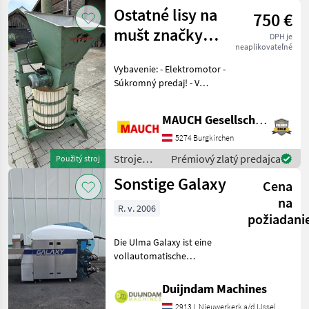
ovocinárstva
Ostatné lisy na
750 €
/ Voran
mušt značky
DPH je
neaplikovateľné
Ganser
Vybavenie: - Elektromotor -
Súkromný predaj! - V
prípade otázok som vám
rád k dispozícii. Aby som si
MAUCH Gesellschaft m.b.H. & Co.KG
na vás mohol vyhradiť
dostatok času, prosím,
5274 Burgkirchen
dohodnite si so
Stroje
Prémiový zlatý predajca
Použitý stroj
ovocinárstva
Sonstige Galaxy
Cena
/ Sonstige
na
R. v. 2006
požiadani
Die Ulma Galaxy ist eine
vollautomatische
Stretchfolienverpackungsmaschine
zum Verpacken von
Duijndam Machines
Frischprodukten auf
2913 L Nieuwerkerk a/d IJssel