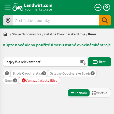
Prehľadávať ponuky
/
Stroje Ovocinárstva
/
Ostatné Ovocinárské Stroje
/
Ilmer
Kúpte nové alebo použité Ilmer Ostatné ovocinárské stroje
Takto sa vykonáva triedenie na Landwirt.com
Filtre
x
x
x
Stroje Ovocinarstva
Ostatne Ovocinarske Stroje
x
x
Ilmer
Vymazať všetky filtre
Zoznam
Mriežka