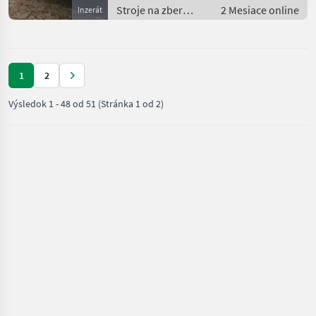
Stroje na zber
2 Mesiace online
Inzerát
objemových krmív
/ Zberaci prívesný
voz
1
2
Výsledok
1
-
48
od
51
(Stránka 1 od 2)