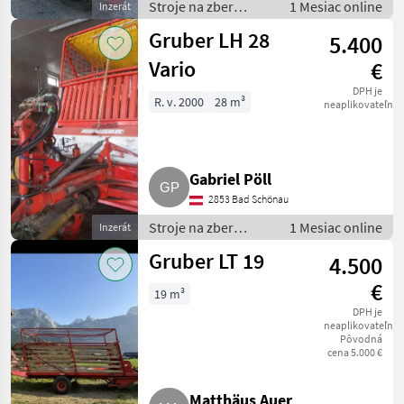
Stroje na zber
1 Mesiac online
Inzerát
objemových krmív /
Gruber LH 28
5.400
Zberaci prívesný voz
Vario
€
DPH je
R. v. 2000
28 m³
neaplikovateľné
Gabriel Pöll
2853 Bad Schönau
Stroje na zber
1 Mesiac online
Inzerát
objemových krmív /
Gruber LT 19
4.500
Zberaci prívesný voz
€
19 m³
DPH je
neaplikovateľné
Pôvodná
cena 5.000 €
Matthäus Auer