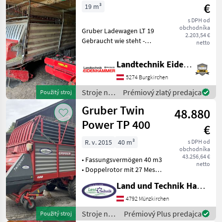
krmív /
€
19 m³
Gruber
s DPH od
obchodníka
Gruber Ladewagen LT 19
2.203,54 €
Gebraucht wie steht -
netto
Funktionsfähig -
Hydraulische Pick Up -
Landtechnik Eidenhammer GmbH
Weidwinkelgelenkwelle
5274 Burgkirchen
Standort in 5621 St.Veit im
Pongau Privat
Stroje na
Prémiový zlatý predajca
Použitý stroj
zber
Gruber Twin
48.880
objemových
krmív /
Power TP 400
€
Gruber
R. v. 2015
40 m³
s DPH od
obchodníka
43.256,64 €
• Fassungsvermögen 40 m3
netto
• Doppelrotor mit 27 Messer
• Einzelmessersicherung •
Land und Technik HandelsgesmbH
Pendel Pickup 5 reihig mit
180 cm • Tasträder
4792 Münzkirchen
luftbereift •
Stroje na
Prémiový Plus predajca
Použitý stroj
Rollenniederhalter •