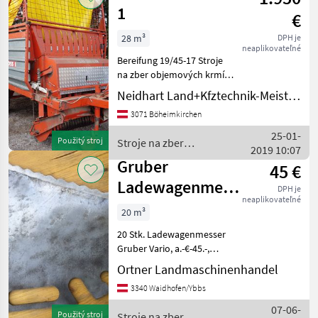
krmív /
1
€
Gruber
28 m³
DPH je
neaplikovateľné
Bereifung 19/45-17 Stroje
na zber objemových krmív
Zberaci prívesný voz
Neidhart Land+Kfztechnik-Meisterbetrieb
3071 Böheimkirchen
25-01-
Použitý stroj
Stroje na zber
2019 10:07
objemových krmív /
Gruber
45 €
Gruber
Ladewagenmesser
DPH je
neaplikovateľné
f. Vario
20 m³
20 Stk. Ladewagenmesser
Gruber Vario, a.-€-45.-,
näheres 06649804844 Stroje
Ortner Landmaschinenhandel
na zber objemových krmív
3340 Waidhofen/Ybbs
Zberaci prívesný voz
07-06-
Použitý stroj
Stroje na zber