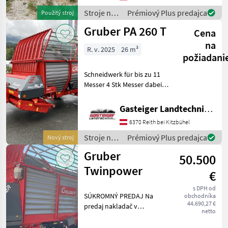
hriadeľov: Jednoosový,
Nosič dlážky Stroje na zber
Stroje na
Prémiový Plus predajca
Použitý stroj
zber
Gruber PA 260 T
Cena
objemových
krmív /
na
R. v. 2025
26 m³
Gruber
požiadani
Schneidwerk für bis zu 11
Messer 4 Stk Messer dabei
Hydraulische Rückwand
1.8m Pick-up 5-reihig
Gasteiger Landtechnik GmbH
Weitwinkel-Gelenkwelle
6370 Reith bei Kitzbühel
Hydr-Bremse Bereifung
480/45-17 AS auf
Stroje na
Prémiový Plus predajca
Nový stroj
zber
Gruber
50.500
objemových
krmív /
Twinpower
€
Gruber
s DPH od
SÚKROMNÝ PREDAJ Na
obchodníka
44.690,27 €
predaj nakladač v
netto
špičkovom stave. Rok
výroby 11/2018, prvé