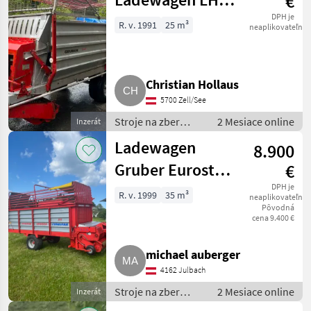
€
1023
DPH je
R. v. 1991
25 m³
neaplikovateľné
Christian Hollaus
5700 Zell/See
Stroje na zber
2 Mesiace online
Inzerát
objemových krmív
Ladewagen
8.900
/ Zberaci prívesný
voz
Gruber Eurostar
€
35
DPH je
R. v. 1999
35 m³
neaplikovateľné
Pôvodná
cena 9.400 €
michael auberger
4162 Julbach
Stroje na zber
2 Mesiace online
Inzerát
objemových krmív