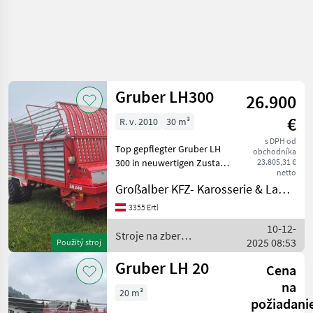
Gruber LH300
26.900
€
R. v. 2010
30 m³
s DPH od
Top gepflegter Gruber LH
obchodníka
300 in neuwertigen Zustand
23.805,31 €
netto
mit Hydraulischer
Großalber KFZ- Karosserie & Landtechnik e.U.
Vollausstattung.
Elektrohydraulische
3355 Ertl
Umschaltung der
10-12-
Funktionen Hydraulische
Stroje na zber
2025 08:53
Použitý stroj
Knickdeichsel H
objemových krmív /
Gruber
Gruber LH 20
Cena
na
20 m³
požiadani