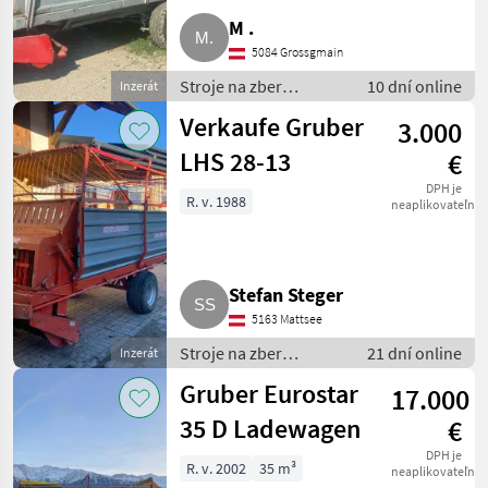
M .
5084 Grossgmain
Stroje na zber
10 dní online
Inzerát
objemových krmív /
Verkaufe Gruber
3.000
Zberaci prívesný voz
LHS 28-13
€
DPH je
R. v. 1988
neaplikovateľné
Stefan Steger
5163 Mattsee
Stroje na zber
21 dní online
Inzerát
objemových krmív /
Gruber Eurostar
17.000
Zberaci prívesný voz
35 D Ladewagen
€
DPH je
R. v. 2002
35 m³
neaplikovateľné