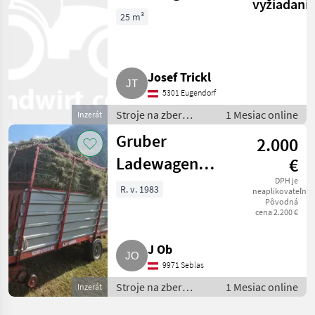
vyžiadani
LH1027
25 m³
Josef Trickl
5301 Eugendorf
Stroje na zber
1 Mesiac online
Inzerát
objemových krmív /
Gruber
2.000
Zberaci prívesný voz
Ladewagen
€
LH1020
DPH je
R. v. 1983
neaplikovateľné
Pôvodná
cena 2.200 €
J Ob
9971 Seblas
Stroje na zber
1 Mesiac online
Inzerát
objemových krmív /