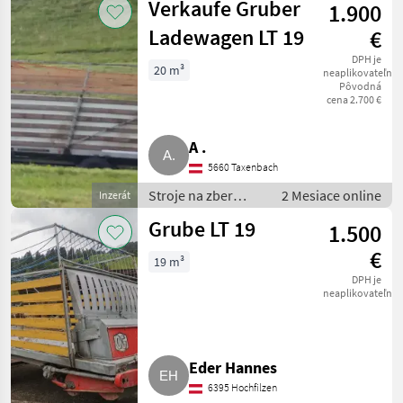
Verkaufe Gruber
1.900
/ Zberaci prívesný
voz
Ladewagen LT 19
€
DPH je
20 m³
neaplikovateľné
Pôvodná
cena 2.700 €
A .
5660 Taxenbach
Stroje na zber
2 Mesiace online
Inzerát
objemových krmív
Grube LT 19
1.500
/ Zberaci prívesný
voz
€
19 m³
DPH je
neaplikovateľné
Eder Hannes
6395 Hochfilzen