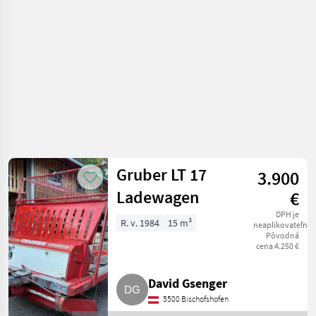
Zberaci prívesný voz
Gruber LT 17
3.900
Ladewagen
€
DPH je
R. v. 1984
15 m³
neaplikovateľné
Pôvodná
cena 4.250 €
David Gsenger
5500 Bischofshofen