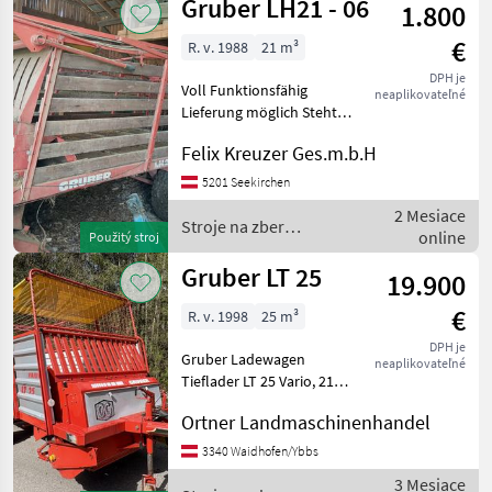
Gruber
Gruber LH21 - 06
1.800
€
R. v. 1988
21 m³
DPH je
Voll Funktionsfähig
neaplikovateľné
Lieferung möglich Steht
immer im Trockenen Bei
Felix Kreuzer Ges.m.b.H
Fragen bitte Anrufen Vrchol
balíka, Nosič dlážky Stroje
5201 Seekirchen
na zber objemových krmív
2 Mesiace
Zberaci príves
Stroje na zber
online
Použitý stroj
objemových krmív /
Gruber
Gruber LT 25
19.900
€
R. v. 1998
25 m³
DPH je
Gruber Ladewagen
neaplikovateľné
Tieflader LT 25 Vario, 21
Messer, Gelenkwelle Ww ,
Ortner Landmaschinenhandel
Kratzboden hydraulisch,
Korböffnung hydraulisch,
3340 Waidhofen/Ybbs
Knickdeichsel, Bereifung
3 Mesiace
15/55-17 AS neu, Beleu