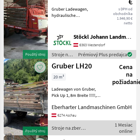
€
Gruber
Gruber Ladewagen,
s DPH od
obchodníka
hydraulische
1.946,90 €
Kratzbodenbetätigung,
netto
Gelenkwelle, wie steht (A)
Nosič dlážky Stroje na zber
Stöckl Johann Landmaschinen GesmbH & Co KG
objemových krmív Zberaci
6363 Westendorf
prívesný voz
Stroje na
Prémiový Plus predajca
Použitý stroj
zber
Gruber LH20
Cena
objemových
krmív /
na
20 m³
Gruber
požiadani
Ladewagen von Gruber,
Pick Up 1, 8m Breite !!!!!,
ideal zum eingrasen bei
Eberharter Landmaschinen GmbH
breiter Schwadablage, oder
extrem Futterschnend bei
6274 Aschau
der Heuernte, Bremse
1 Mesiac
hydraulisch, Berei
Stroje na zber
online
Použitý stroj
objemových krmív /