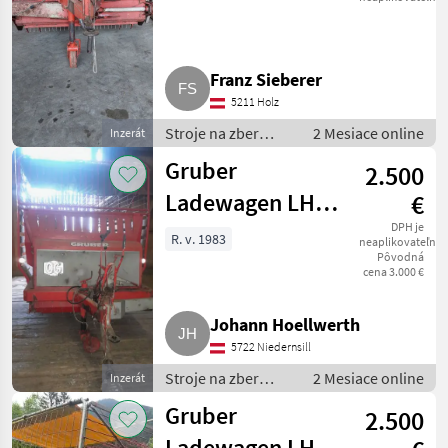
Franz Sieberer
5211 Holz
Stroje na zber
2 Mesiace online
Inzerát
objemových krmív
Gruber
2.500
/ Zberaci prívesný
voz
Ladewagen LH
€
1027
DPH je
R. v. 1983
neaplikovateľné
Pôvodná
cena 3.000 €
Johann Hoellwerth
5722 Niedernsill
Stroje na zber
2 Mesiace online
Inzerát
objemových krmív
Gruber
2.500
/ Zberaci prívesný
voz
Ladewagen LH