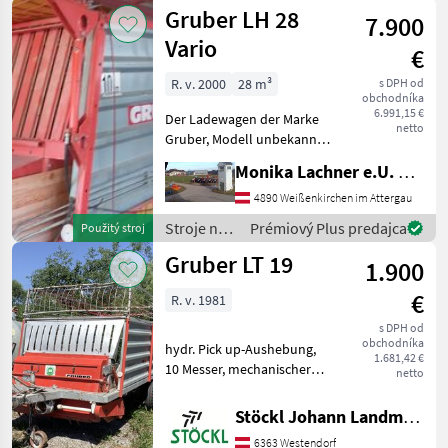
zber
Gruber LH 28
7.900
objemových
krmív /
Vario
€
Gruber
R. v. 2000
28 m³
s DPH od
obchodníka
6.991,15 €
Der Ladewagen der Marke
netto
Gruber, Modell unbekannt,
wurde im Jahr 2000
Monika Lachner e.U. Maschinenhandel
hergestellt und ist mit
einem Ladevolumen von 28
4890 Weißenkirchen im Attergau
Litern ausgestattet. Dieses
Stroje na
Prémiový Plus predajca
Použitý stroj
Modell ist ein Aufb
zber
Gruber LT 19
1.900
objemových
krmív /
€
R. v. 1981
Gruber
s DPH od
obchodníka
hydr. Pick up-Aushebung,
1.681,42 €
10 Messer, mechanischer
netto
Kratzbodenantrieb, mit
Gelenkwelle, Standort
Stöckl Johann Landmaschinen GesmbH & Co KG
Westendorf (A) Počet
6363 Westendorf