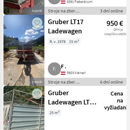
6391 Fieberbrunn
Stroje na zber
3 dní online
Inzerát
objemových krmív /
Gruber LT17
950 €
Zberaci prívesný voz
Ladewagen
DPH je
neaplikovateľné
R. v. 1978
15 m³
F .
5603 Kleinarl
Stroje na zber
6 dní online
Inzerát
objemových krmív /
Gruber
Cena
Zberaci prívesný voz
na
Ladewagen LTN
vyžiadani
9
25 m³