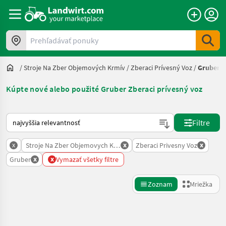
Prehľadávať ponuky
/
Stroje Na Zber Objemových Krmív
/
Zberaci Prívesný Voz
/
Gruber
Kúpte nové alebo použité Gruber Zberaci prívesný voz
Takto sa vykonáva triedenie na Landwirt.com
Filtre
x
x
x
Stroje Na Zber Objemovych Krmiv
Zberaci Privesny Voz
x
x
Gruber
Vymazať všetky filtre
Zoznam
Mriežka