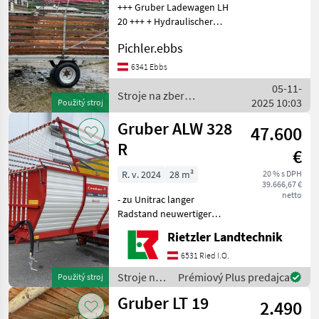
+++ Gruber Ladewagen LH
20 +++ + Hydraulischer
Kratzboden Sehr guter
Pichler.ebbs
Zustand! Stroje na zber
objemových krmív Zberaci
6341 Ebbs
prívesný voz
05-11-
Stroje na zber
2025 10:03
Použitý stroj
objemových krmív /
Gruber
Gruber ALW 328
47.600
R
€
R. v. 2024
28 m³
20 % s DPH
39.666,67 €
netto
- zu Unitrac langer
Radstand neuwertiger
Zustand des ROTOR-
Rietzler Landtechnik
Aufbauladewagens hydr.
Heckklappe hydr. Pikcup
6531 Ried I.O.
hydr. Kratzboden inkl.
Stroje na
Prémiový Plus predajca
Použitý stroj
Abstellstützen, Gelenkwell
zber
Gruber LT 19
2.490
objemových