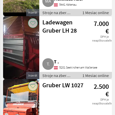
5441 Abtenau
Stroje na zber
1 Mesiac online
Inzerát
objemových krmív /
Ladewagen
7.000
Zberaci prívesný voz
Gruber LH 28
€
DPH je
neaplikovateľné
T .
5201 Seekirchen am Wallersee
Stroje na zber
1 Mesiac online
Inzerát
objemových krmív /
Gruber LW 1027
2.500
Zberaci prívesný voz
€
DPH je
neaplikovateľné