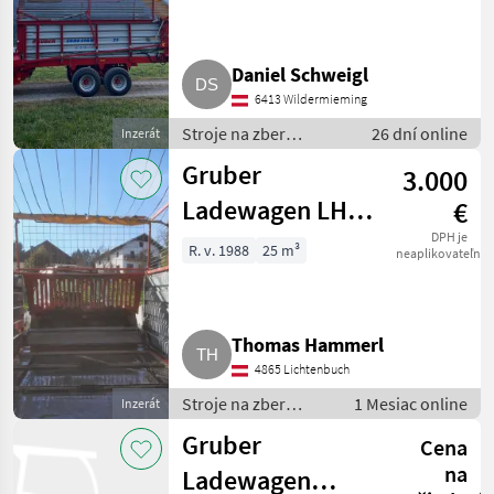
Daniel Schweigl
6413 Wildermieming
Stroje na zber
26 dní online
Inzerát
objemových krmív /
Gruber
3.000
Zberaci prívesný voz
Ladewagen LH
€
24-06
DPH je
R. v. 1988
25 m³
neaplikovateľné
Thomas Hammerl
4865 Lichtenbuch
Stroje na zber
1 Mesiac online
Inzerát
objemových krmív /
Gruber
Cena
Zberaci prívesný voz
na
Ladewagen