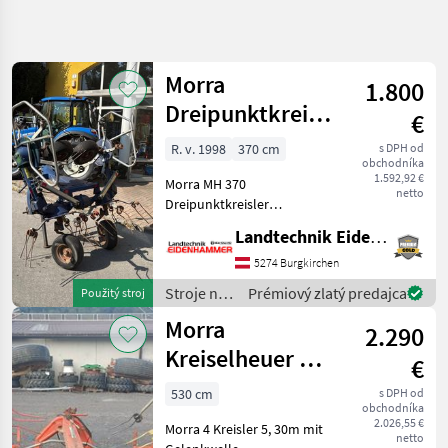
Spresniť
hľadanie
Morra
1.800
Kategória
Krajina
Filtre
4
Dreipunktkreisler
€
MH 370
R. v. 1998
370 cm
s DPH od
Zobraziť 4
AKTUÁLNA
Resetovať
obchodníka
CESTA
výsledkov
1.592,92 €
Morra MH 370
netto
poľnohospodárska
Dreipunktkreisler
technika
Einsatzbereit Prompt
Landtechnik Eidenhammer GmbH
Stroje Na Zber
Verfügbar Standort in 5621
Objemovych
St.Veit im Pongau Stroje na
5274 Burgkirchen
Krmiv
zber objemových krmív
Stroje na
Prémiový zlatý predajca
Použitý stroj
Nariadkovac
Nariadkovač
zber
Morra
2.290
Morra
objemových
krmív /
Kreiselheuer MH
€
VYBRAŤ
Morra
530 4 Kreisler
KATEGÓRIU
530 cm
s DPH od
obchodníka
2.026,55 €
Morra
Morra 4 Kreisler 5, 30m mit
netto