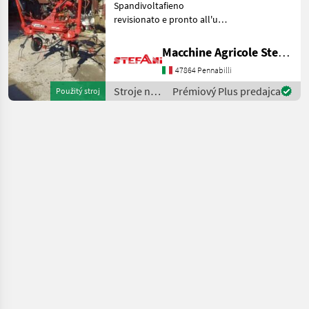
Spandivoltafieno
revisionato e pronto all'uso
Attacco a tre punti 4 giranti
con 2 ruote esterne
Macchine Agricole Stefani Luciano
ripiegabili idraulicamente
47864 Pennabilli
larghezza ingombro su
strada 250 cm
Stroje na
Prémiový Plus predajca
Použitý stroj
zber
objemových
krmív /
Morra