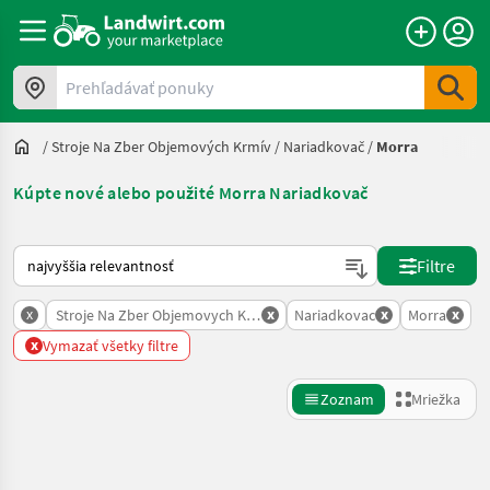
Prehľadávať ponuky
/
Stroje Na Zber Objemových Krmív
/
Nariadkovač
/
Morra
Kúpte nové alebo použité Morra Nariadkovač
Takto sa vykonáva triedenie na Landwirt.com
Filtre
x
x
x
x
Stroje Na Zber Objemovych Krmiv
Nariadkovac
Morra
x
Vymazať všetky filtre
Zoznam
Mriežka