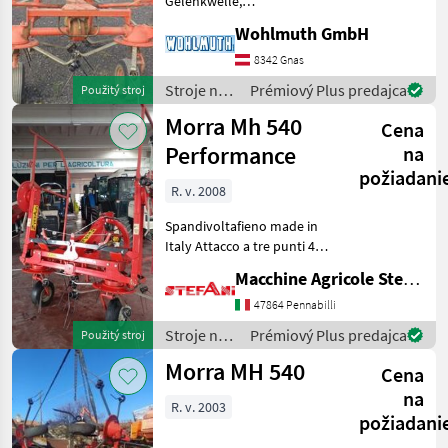
Gelenkwelle,
Hydr.Klappbar,
Pöttinger
Wohlmuth GmbH
Außenkreisel nach innen
drehbar nastavenie výšky:
8342 Gnas
Krone
hydraulické nastavenie
Stroje na
Prémiový Plus predajca
Použitý stroj
výšky, Závesný
zber
Claas
Morra Mh 540
nariadkovač, Ochranná ob
Cena
objemových
krmív /
Performance
na
Kuhn
Morra
požiadani
R. v. 2008
Fella
Spandivoltafieno made in
Zobraziť
Italy Attacco a tre punti 4
všetkých
giranti con 2 ruote esterne
Macchine Agricole Stefani Luciano
36
ripiegabili idraulicamente
larghezza ingombro su
47864 Pennabilli
MARKETPLACE
strada 250 cm 6 bracci per
Stroje na
Prémiový Plus predajca
Použitý stroj
ro
Ponuky
zber
Drobné
Marketplace
Morra MH 540
Cena
predajcov
objemových
inzeráty
krmív /
na
R. v. 2003
Morra
požiadani