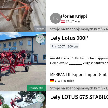
Florian Krippl
3742 Theras
Stroje na zber objemových krmív / 
Inzerát
Lely Lotus 900P
R. v. 2007
900 cm
Anzahl Kreisel: 8, Hydraulische Klappung, Stützfuß / -rad, Weitwinkel-
Gelenkwelle ________ Zugöse Stützräder
15.3 Osvetlenie Stroje na
MERKANTIL Export-Import Gm
17094 Pragsdorf
Stroje na zber objemových krmív / L
Použitý stroj
Lely LOTUS 675 STABIL