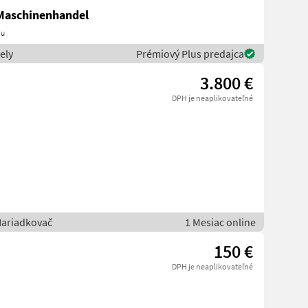
 Maschinenhandel
au
ely
Prémiový Plus predajca
3.800 €
DPH je neaplikovateľné
Nariadkovač
1 Mesiac online
150 €
DPH je neaplikovateľné