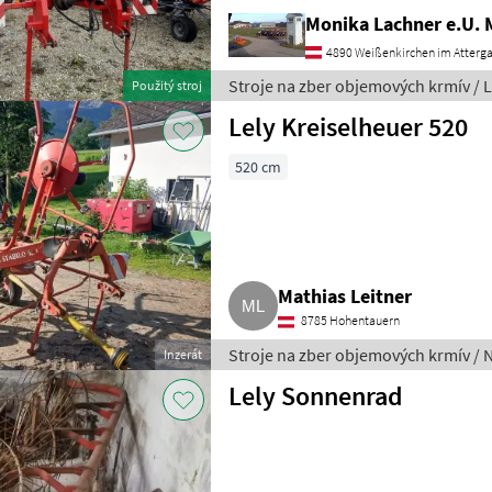
Monika Lachner e.U.
4890 Weißenkirchen im Atterg
Stroje na zber objemových krmív / L
Použitý stroj
Lely Kreiselheuer 520
520 cm
Mathias Leitner
8785 Hohentauern
Stroje na zber objemových krmív / 
Inzerát
Lely Sonnenrad