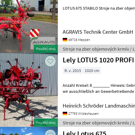
LOTUS 675 STABILO Stroje n
AGRAVIS Technik Center GmbH
49716 Meppen
Stroje na zber objemových krmív / L
Použitý stroj
Lely LOTUS 1020 PROFI
R. v. 2015
1020 cm
Anzahl Kreisel: 8 ________ Hinweis: Ge
wir ausschließlich an Gewerbetreibende und oh
für vorhandenen Zustand. Angebo
Heinrich Schröder Landmaschi
27793 Wildeshausen
Stroje na zber objemových krmív / L
Použitý stroj
Lely Lotus 675