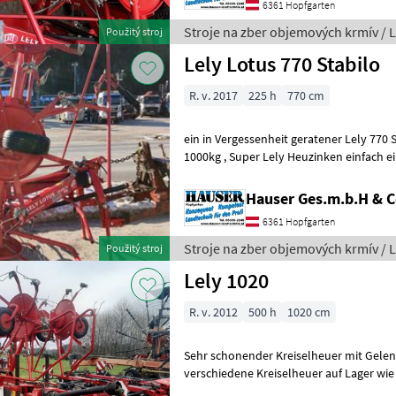
6361 Hopfgarten
Stroje na zber objemových krmív / L
Použitý stroj
Lely Lotus 770 Stabilo
R. v. 2017
225 h
770 cm
ein in Vergessenheit geratener Lely 770 Stabilo, Eigeng
1000kg , Super Lely Heuzinken einfach eine einzigartige Maschine,
welche sich in einen technisch
Hauser Ges.m.b.H & 
6361 Hopfgarten
Stroje na zber objemových krmív / L
Použitý stroj
Lely 1020
R. v. 2012
500 h
1020 cm
Sehr schonender Kreiselheuer mit Gelenkwelle, SONDERP
verschiedene Kreiselheuer auf Lager wie Kuhn 7902, 
Pöttinger hit 91, 810, 69..Krone