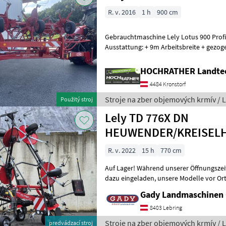
R. v. 2016
1 h
900 cm
Gebrauchtmaschine Lely Lotus 900 Profi
Ausstattung: + 9m Arbeitsbreite + gezo
Anschlüsse werden benötigt + hydrauli
HOCHRATHER Landte
4484 Kronstorf
Stroje na zber objemových krmív / L
Použitý stroj
Lely TD 776X DN
HEUWENDER/KREISEL
R. v. 2022
15 h
770 cm
Auf Lager! Während unserer Öffnungszeiten sind Sie jederzeit herzlich
dazu eingeladen, unsere Modelle vor Ort zu besichtigen. Für ein
persönliches Beratungsgespr
Gady Landmaschinen
8403 Lebring
Stroje na zber objemových krmív / L
predvádzací stroj