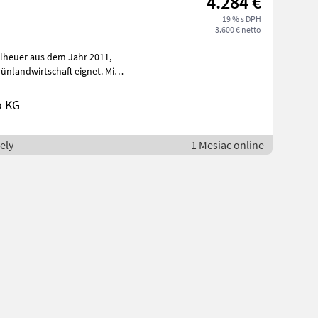
4.284 €
19 % s DPH
3.600 € netto
selheuer aus dem Jahr 2011,
rünlandwirtschaft eignet. Mit
o KG
ely
1 Mesiac online