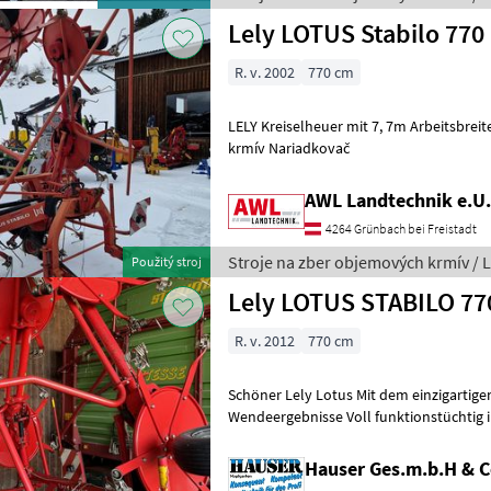
Lely LOTUS Stabilo 770
R. v. 2002
770 cm
LELY Kreiselheuer mit 7, 7m Arbeitsbreite Stroje na zber objemový
krmív Nariadkovač
AWL Landtechnik e.U.
4264 Grünbach bei Freistadt
Stroje na zber objemových krmív / L
Použitý stroj
Lely LOTUS STABILO 77
R. v. 2012
770 cm
Schöner Lely Lotus Mit dem einzigartigen Hakenzinken für beste
Wendeergebnisse Voll funktionstüchtig im 
aktuell noch beim Vorbesitzer nast
Hauser Ges.m.b.H & 