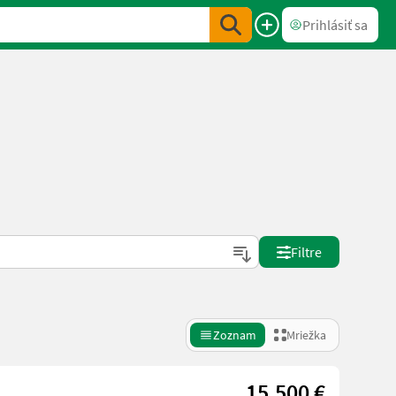
Prihlásiť sa
Filtre
Zoznam
Mriežka
15.500 €