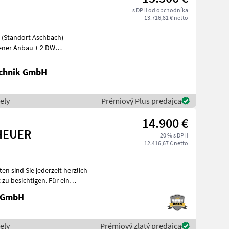
s DPH od obchodníka
13.716,81 € netto
 (Standort Aschbach)
gener Anbau + 2 DW
sche
chnik GmbH
ely
Prémiový Plus predajca
14.900 €
HEUER
20 % s DPH
12.416,67 € netto
 GmbH
ely
Prémiový zlatý predajca