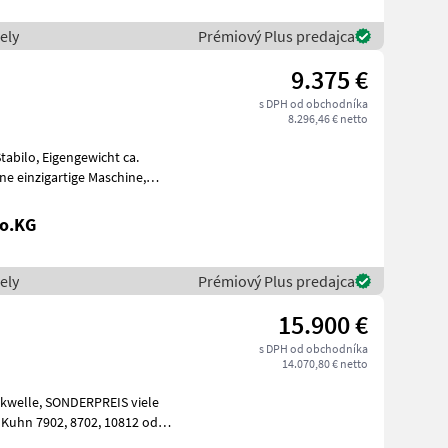
ely
Prémiový Plus predajca
9.375 €
s DPH od obchodníka
8.296,46 € netto
ewicht ca.
Co.KG
ely
Prémiový Plus predajca
15.900 €
s DPH od obchodníka
14.070,80 € netto
REIS viele
8702, 10812 oder