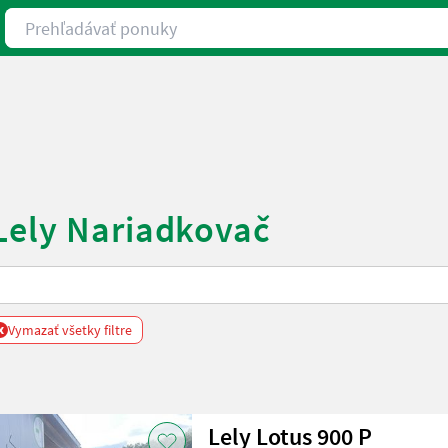
Prehľadávať ponuky
Lely Nariadkovač
x
Vymazať všetky filtre
Lely Lotus 900 P