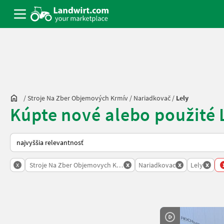
/
Stroje Na Zber Objemových Krmív
/
Nariadkovač
/
Lely
Kúpte nové alebo použité 
Takto sa vykonáva triedenie na Landwirt.com
x
x
x
x
Stroje Na Zber Objemovych Krmiv
Nariadkovac
Lely