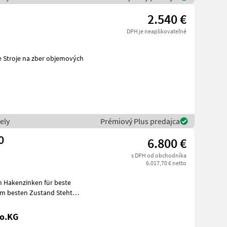
2.540 €
DPH je neaplikovateľné
ch
ely
Prémiový Plus predajca
0
6.800 €
s DPH od obchodníka
6.017,70 € netto
besten Zustand Steht
Co.KG