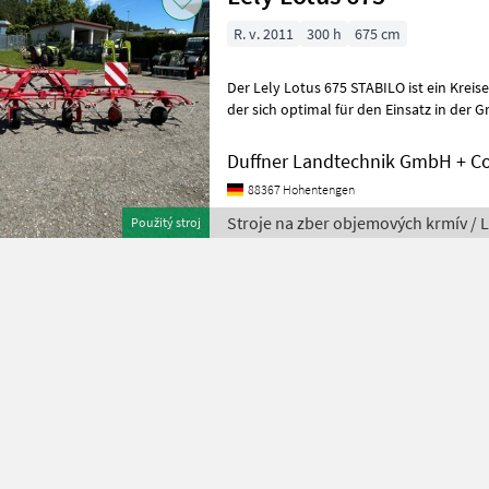
R. v. 2011
300 h
675 cm
Der Lely Lotus 675 STABILO ist ein Krei
der sich optimal für den Einsatz in der G
seiner Arbeitsbreite von 6,
Duffner Landtechnik GmbH + C
88367 Hohentengen
Stroje na zber objemových krmív / L
Použitý stroj