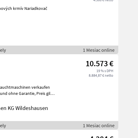
a zber objemových krmív Nariadkovač
ely
1 Mesiac online
10.573 €
19 % s DPH
8.884,87 € netto
brauchtmaschinen verkaufen
ne Garantie, Preis gilt
nen KG Wildeshausen
ely
1 Mesiac online