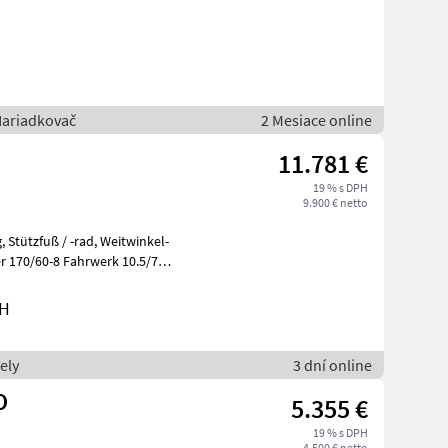
Nariadkovač
2 Mesiace online
11.781 €
19 % s DPH
9.900 € netto
 170/60-8 Fahrwerk 10.5/75-
bH
ely
3 dní online
O
5.355 €
19 % s DPH
4.500 € netto