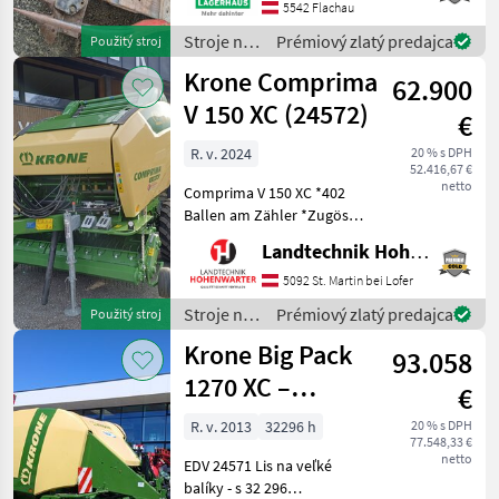
Beratung und eventuell
5542 Flachau
einer Probefahrt für Sie zu
Stroje na
Prémiový zlatý predajca
Použitý stroj
re
zber
Krone Comprima
62.900
objemových
krmív /
V 150 XC (24572)
€
Sonstige
R. v. 2024
20 % s DPH
52.416,67 €
netto
Comprima V 150 XC *402
Ballen am Zähler *Zugöse
Obenanhängung
Landtechnik Hohenwarter GmbH
*Schneidwerk mit 17 Messer
*Gelenkwelle *Hydraul.
5092 St. Martin bei Lofer
Bodenabsenkung *E-Achse
Stroje na
Prémiový zlatý predajca
Použitý stroj
mit 2-Leiter Druckl.-Brems
zber
Krone Big Pack
93.058
objemových
krmív /
1270 XC –
€
Krone
vysokorýchlostný
R. v. 2013
32296 h
20 % s DPH
77.548,33 €
lis na viac
netto
EDV 24571 Lis na veľké
balíkov
balíky - s 32 296