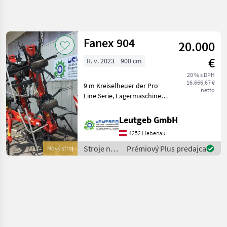
Spresniť
hľadanie
Fanex 904
20.000
Kategória
Krajina
Filtre
4
€
R. v. 2023
900 cm
20 % s DPH
Zobraziť 1
AKTUÁLNA
Resetovať
16.666,67 €
9 m Kreiselheuer der Pro
CESTA
výsledkov
netto
Line Serie, Lagermaschine,
poľnohospodárska
nastavenie výšky:
technika
hydraulické nastavenie
Leutgeb GmbH
Stroje Na Zber
výšky, Zavesený riadkový
Objemovych
4252 Liebenau
ovládač, Osvetlenie,
Krmiv
zariadenie na hraničné
Stroje na
Prémiový Plus predajca
Nový stroj
Nariadkovac
rozmet
zber
Fanex
objemových
krmív /
VYBRAŤ
Fanex
KATEGÓRIU
Fanex