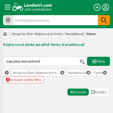
Prehľadávať ponuky
/
Stroje Na Zber Objemových Krmív
/
Nariadkovač
/
Fanex
Kúpte nové alebo použité Fanex Nariadkovač
Takto sa vykonáva triedenie na Landwirt.com
Filtre
x
x
x
x
Stroje Na Zber Objemovych Krmiv
Nariadkovac
Fanex
x
Vymazať všetky filtre
Zoznam
Mriežka