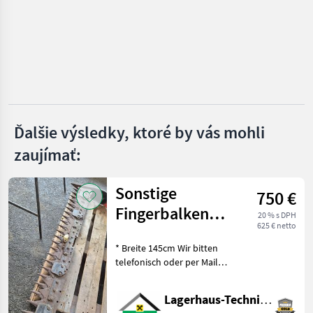
Pöttinger
Krone
Claas
Kuhn
Ďalšie výsledky, ktoré by vás mohli
Fella
zaujímať:
Zobraziť
všetkých
Sonstige
750 €
36
Fingerbalken
20 % s DPH
MARKETPLACE
625 € netto
Pfeilschnitt T61
Ponuky
Drobné
* Breite 145cm Wir bitten
Marketplace
predajcov
inzeráty
telefonisch oder per Mail
Ihren Besuch
bekanntzugeben, um
Lagerhaus-Technik Flachau
ausreichend Zeit für die