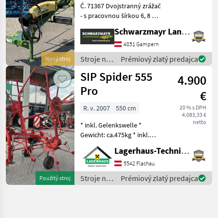
Č. 71367 Dvojstranný zrážač
- s pracovnou šírkou 6, 8 m -
s 2x13 pevnými ramenami s
Schwarzmayr Landtechnik GmbH - Gampern
hrotmi (prepravná výška 3
990 mm) - s 4 zdvihacími
4851 Gampern
dvojitými hrotmi na
Stroje na
Prémiový zlatý predajca
Nový stroj
každom ra
zber
SIP Spider 555
4.900
objemových
krmív /
Pro
€
Krone
R. v. 2007
550 cm
20 % s DPH
4.083,33 €
netto
* inkl. Gelenkswelle *
Gewicht: ca.475kg * inkl.
Tastrad * hydraulisch
Lagerhaus-Technik Flachau
klappbar * mech.
Grenzstreueinrichtung Wir
5542 Flachau
bitten telefonisch oder per
Stroje na
Prémiový zlatý predajca
Použitý stroj
Mail Ihren Besuc
zber
objemových
krmív /
SIP