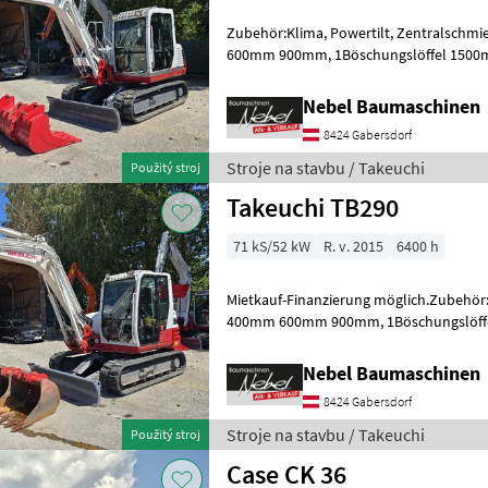
Zubehör:Klima, Powertilt, Zentralschmie
600mm 900mm, 1Böschungslöffel 1500
1000Std.erneuert. Palivo: Stroje na stav
Nebel Baumaschinen
8424 Gabersdorf
Stroje na stavbu / Takeuchi
Použitý stroj
Takeuchi TB290
71 kS/52 kW
R. v. 2015
6400 h
Mietkauf-Finanzierung möglich.Zubehör:P
400mm 600mm 900mm, 1Böschungslöffel
stavbu mini bager
Nebel Baumaschinen
8424 Gabersdorf
Stroje na stavbu / Takeuchi
Použitý stroj
Case CK 36