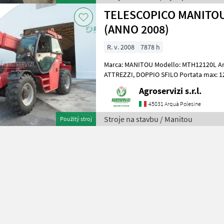
TELESCOPICO MANITO
(ANNO 2008)
R. v. 2008
7878 h
Marca: MANITOU Modello: MTH12120L An
ATTREZZI, DOPPIO SFILO Portata max: 12 TON Altezza max di
sollevamento: 9.6 MT Motore: MERCEDE
Agroservizi s.r.l.
45031 Arquà Polesine
Stroje na stavbu / Manitou
Použitý stroj