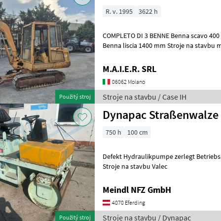
R. v. 1995
3622 h
COMPLETO DI 3 BENNE Benna scavo 40
Benna liscia 1400 mm Stroje na s
M.A.I.E.R. SRL
06062 Moiano
Stroje na stavbu / Case IH
Použitý stroj
Dynapac Straßenwalze
750 h
100 cm
Defekt Hydraulikpumpe zerlegt Betriebs
Stroje na stavbu Valec
Meindl NFZ GmbH
4070 Eferding
Stroje na stavbu / Dynapac
Použitý stroj