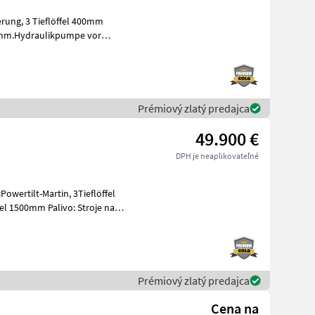
rung, 3 Tieflöffel 400mm
mm.Hydraulikpumpe vor
bu mini b
Prémiový zlatý predajca
49.900 €
DPH je neaplikovateľné
owertilt-Martin, 3Tieflöffel
 1500mm Palivo: Stroje na
Prémiový zlatý predajca
Cena na