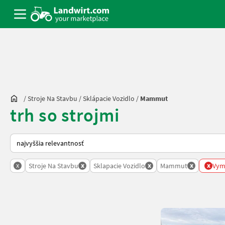
/
Stroje Na Stavbu
/
Sklápacie Vozidlo
/
Mammut
trh so strojmi
Takto sa vykonáva triedenie na Landwirt.com
x
x
x
x
x
Stroje Na Stavbu
Sklapacie Vozidlo
Mammut
Vyma