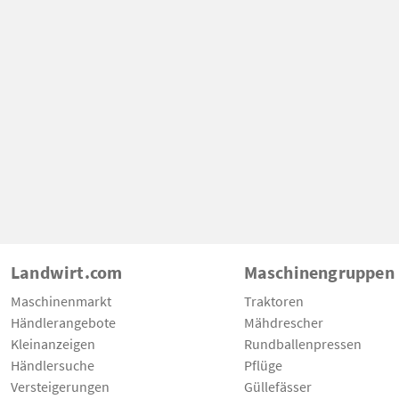
Landwirt.com
Maschinengruppen
Maschinenmarkt
Traktoren
Händlerangebote
Mähdrescher
Kleinanzeigen
Rundballenpressen
Händlersuche
Pflüge
Versteigerungen
Güllefässer