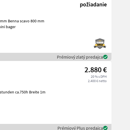
požiadanie
0 mm Benna scavo 800 mm
tavbu mini bager
Prémiový zlatý predajca
2.880 €
20 % s DPH
2.400 € netto
stunden ca.750h Breite 1m
Prémiový Plus predajca