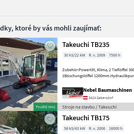
edky, ktoré by vás mohli zaujímať:
Takeuchi TB235
30 kS/22 kW
R. v. 2009
7500 h
Zubehör:Powertilt, Klima, 2 Tieflöffel
1Böschungslöffel 1200mm.Hydraulikpu
7000Std.Erneuert. Stroje na stavbu m
Nebel Baumaschinen
8424 Gabersdorf
Stroje na stavbu / Takeuchi
Použitý stroj
Takeuchi TB175
58 kS/43 kW
R. v. 2006
16000 h