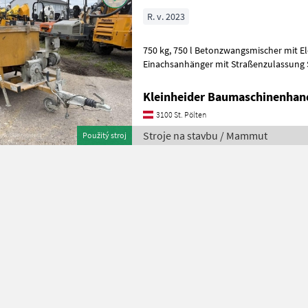
R. v. 2023
750 kg, 750 l Betonzwangsmischer mit Elektroantrieb auf
Einachsanhänger mit Straßenzulassung Stroje na stavbu Sklápacie
vozidlo
Kleinheider Baumaschinenhan
3100 St. Pölten
Stroje na stavbu / Mammut
Použitý stroj