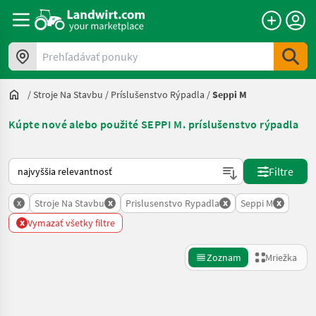
Prehľadávať ponuky
/
Stroje Na Stavbu
/
Príslušenstvo Rýpadla
/
Seppi M
Kúpte nové alebo použité SEPPI M. príslušenstvo rýpadla
Takto sa vykonáva triedenie na Landwirt.com
Filtre
x
x
x
x
Stroje Na Stavbu
Prislusenstvo Rypadla
Seppi M
x
Vymazať všetky filtre
Zoznam
Mriežka