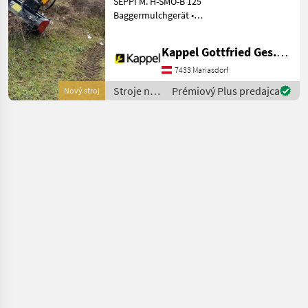
SEPPI M. H-SMO-B 125
Bagger
Baggermulchgerät •
Neugerät • Arbeitsbreite:
125 cm • für Bagger von 5
Kappel Gottfried Ges.m.b.H.
bis 13 t • mulcht Gras und
Gebüsch bis 7 cm Ø •
7433 Mariasdorf
Dreifacher Helix-Rot
Stroje na
Prémiový Plus predajca
Nový stroj
stavbu /
SEPPI M.