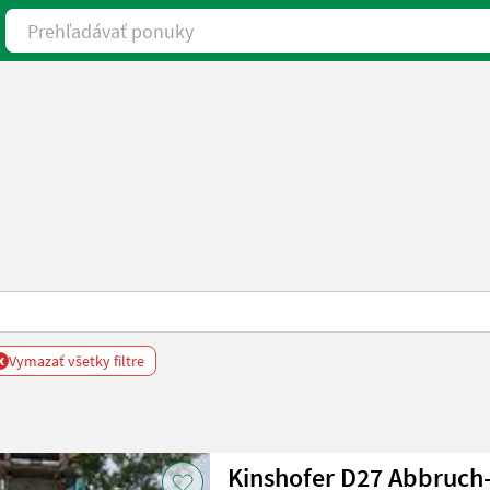
Prehľadávať ponuky
x
Vymazať všetky filtre
Kinshofer D27 Abbruch-