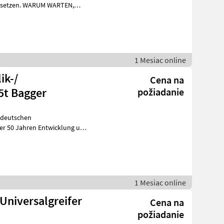
UM WARTEN,
nf
1 Mesiac online
ik-/
Cena na
5t Bagger
požiadanie
m deutschen
er 50 Jahren Entwicklung und
Produktion von innovativen Anbauwerkzeugen, hat
1 Mesiac online
Universalgreifer
Cena na
požiadanie