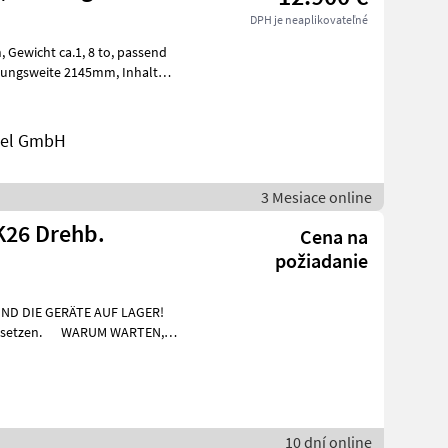
DPH je neaplikovateľné
end
del GmbH
3 Mesiace online
26 Drehb.
Cena na
požiadanie
SIND DIE GERÄTE AUF LAGER!
- einsetzen. WARUM WARTEN,
a
10 dní online