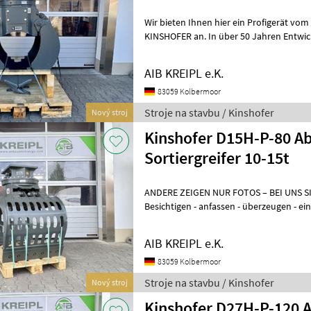
Wir bieten Ihnen hier ein Profigerät vo
KINSHOFER an. In über 50 Jahren Entwi
innovativen Anbauwerkzeugen
AIB KREIPL e.K.
83059 Kolbermoor
Stroje na stavbu / Kinshofer
Nový stroj
Kinshofer D15H-P-80 Ab
Sortiergreifer 10-15t
ANDERE ZEIGEN NUR FOTOS – BEI UNS 
Besichtigen - anfassen - überzeugen - einsetzen. 
WENN´S AUCH SOFORT GEHT? Einfach
AIB KREIPL e.K.
83059 Kolbermoor
Stroje na stavbu / Kinshofer
Nový stroj
Kinshofer D27H-P-120 Abbruch- und