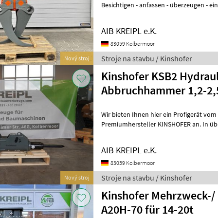
Besichtigen - anfassen - überzeugen - einsetzen. WAR
WENN´S AUCH SOFORT GEHT? Einfach a
AIB KREIPL e.K.
83059 Kolbermoor
Stroje na stavbu / Kinshofer
Nový stroj
Kinshofer KSB2 Hydraul
Abbruchhammer 1,2-2,
Wir bieten Ihnen hier ein Profigerät vo
Premiumhersteller KINSHOFER an. In üb
AIB KREIPL e.K.
83059 Kolbermoor
Stroje na stavbu / Kinshofer
Nový stroj
Kinshofer Mehrzweck-/ 
A20H-70 für 14-20t