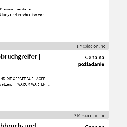
m Premiumhersteller
cklung und Produktion von
, hat sich Kins
1 Mesiac online
bruchgreifer |
Cena na
požiadanie
SIND DIE GERÄTE AUF LAGER!
WARUM WARTEN,
2 Mesiace online
Cena na