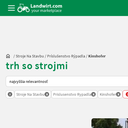
/
Stroje Na Stavbu
/
Príslušenstvo Rýpadla
/
Kinshofer
trh so strojmi
Takto sa vykonáva triedenie na Landwirt.com
x
x
x
x
Stroje Na Stavbu
Prislusenstvo Rypadla
Kinshofer