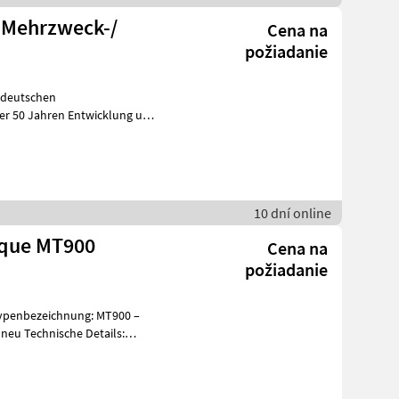
Mehrzweck-/
Cena na
požiadanie
m deutschen
er 50 Jahren Entwicklung und
Produktion von innovativen Anbauwerkzeugen, hat
10 dní online
rque MT900
Cena na
požiadanie
Typenbezeichnung: MT900 –
etails: