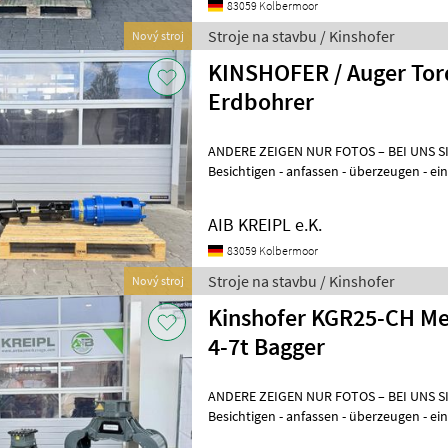
83059 Kolbermoor
Stroje na stavbu / Kinshofer
Nový stroj
KINSHOFER / Auger Tor
Erdbohrer
ANDERE ZEIGEN NUR FOTOS – BEI UNS S
Besichtigen - anfassen - überzeugen - 
WENN´S AUCH SOFORT GEHT? Einfach a
AIB KREIPL e.K.
83059 Kolbermoor
Stroje na stavbu / Kinshofer
Nový stroj
Kinshofer KGR25-CH Me
4-7t Bagger
ANDERE ZEIGEN NUR FOTOS – BEI UNS 
Besichtigen - anfassen - überzeugen 
WENN´S AUCH SOFORT GEHT? Einfach 