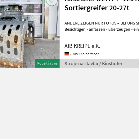
Sortiergreifer 20-27t
ANDERE ZEIGEN NUR FOTOS – BEI UNS 
Besichtigen - anfassen - überzeugen - einsetzen. 
WENN´S AUCH SOFORT GEHT? Einfach
AIB KREIPL e.K.
83059 Kolbermoor
Stroje na stavbu / Kinshofer
Použitý stroj