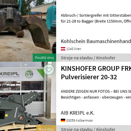
Abbruch-/ Sortiergreifer mit Gitterstäben, Gewicht ca.1, 8 to, pass
für 21-28 to Bagger (Breite 1150mm, Öffnungsweite 2145mm, Inhalt
800Liter, Gewicht ca. 1800kg),
Kohlschein Baumaschinenhan
1140 Wien
Stroje na stavbu / Kinshofer
Použitý stroj
KINSHOFER GROUP FRK
Pulverisierer 20-32
ANDERE ZEIGEN NUR FOTOS – BEI UNS 
Besichtigen - anfassen - überzeugen 
WENN´S AUCH SOFORT GEHT? Einfach 
AIB KREIPL e.K.
83059 Kolbermoor
Stroje na stavbu / Kinshofer
Nový stroj