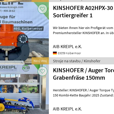
KINSHOFER A02HPX-30 
Sortiergreifer 1
Wir bieten Ihnen hier ein Profigerät vo
Premiumhersteller KINSHOFER an. In üb
AIB KREIPL e.K.
83059 Kolbermoor
Stroje na stavbu / Kinshofer
Nový stroj
KINSHOFER / Auger To
Grabenfräse 150mm
Hersteller: KINSHOFER / Auger Torque 
150 Kombi-Kette Baujahr: 2025 Zustand: neu Technische D
✅Baggerdienstgewicht: 3-5t ✅Gew
AIB KREIPL e.K.