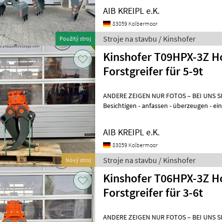
AIB KREIPL e.K.
83059 Kolbermoor
Stroje na stavbu / Kinshofer
Použitý stroj
Kinshofer T09HPX-3Z Ho
Forstgreifer für 5-9t
ANDERE ZEIGEN NUR FOTOS – BEI UNS S
Besichtigen - anfassen - überzeugen - einsetzen. WAR
WENN´S AUCH SOFORT GEHT? Einfach a
AIB KREIPL e.K.
83059 Kolbermoor
Stroje na stavbu / Kinshofer
Nový stroj
Kinshofer T06HPX-3Z H
Forstgreifer für 3-6t
ANDERE ZEIGEN NUR FOTOS – BEI UNS S