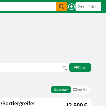
Prihlásiť sa
Filtre
Zoznam
Mriežka
/Sortiergreifer
12.900 €