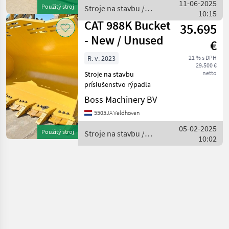
11-06-2025
Použitý stroj
Stroje na stavbu /
10:15
CAT
CAT 988K Bucket
35.695
- New / Unused
€
R. v. 2023
21 % s DPH
29.500 €
netto
Stroje na stavbu
príslušenstvo rýpadla
Boss Machinery BV
5505JA Veldhoven
05-02-2025
Použitý stroj
Stroje na stavbu /
10:02
CAT