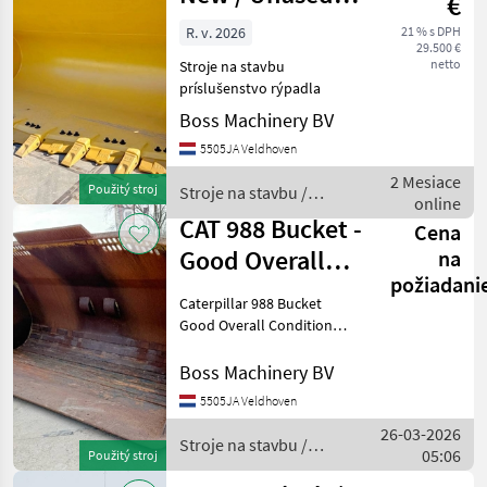
€
Dutch
R. v. 2026
21 % s DPH
29.500 €
fabrication Hard
netto
Stroje na stavbu
príslušenstvo rýpadla
Boss Machinery BV
5505JA Veldhoven
2 Mesiace
Použitý stroj
Stroje na stavbu /
online
CAT
CAT 988 Bucket -
Cena
Good Overall
na
požiadani
Condition
Caterpillar 988 Bucket
Good Overall Condition
Reference number: BM225
Type 988 Bucket Location
Boss Machinery BV
Veldhoven, Netherlands
5505JA Veldhoven
Available at Boss
26-03-2026
Machinery! This Caterpillar
Stroje na stavbu /
05:06
Použitý stroj
CAT