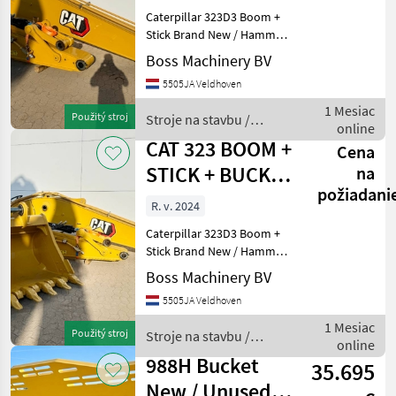
Lines)
Caterpillar 323D3 Boom +
Stick Brand New / Hammer
Lines Year: 2024 Reference
Boss Machinery BV
number: 323D3 Type 323D3
5505JA Veldhoven
Boom + Stick Location
Veldhoven, Netherlands
1 Mesiac
Použitý stroj
Stroje na stavbu /
Available at Bos
online
CAT
CAT 323 BOOM +
Cena
STICK + BUCKET
na
požiadani
(BRAND NEW)
R. v. 2024
Caterpillar 323D3 Boom +
Stick Brand New / Hammer
Lines Year: 2024 Reference
Boss Machinery BV
number: 323D3 Type 323D3
5505JA Veldhoven
Boom + Stick + Bucket
Location Veldhoven,
1 Mesiac
Použitý stroj
Stroje na stavbu /
Netherlands Availab
online
CAT
988H Bucket
35.695
New / Unused