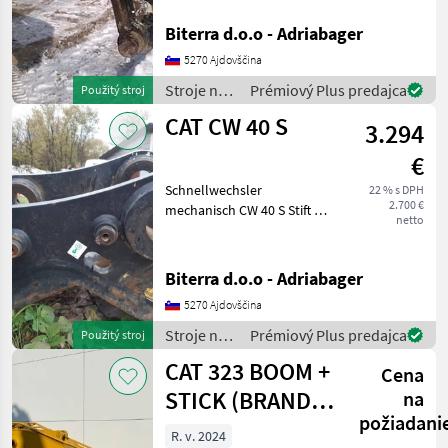
between the ears 22 cm,
between 47 cm. Stroje na
Biterra d.o.o - Adriabager
BIG
stavbu príslušenstvo
5270 Ajdovščina
rýpadla
Kinshofer
Stroje na
Prémiový Plus predajca
Použitý stroj
stavbu /
CAT CW 40 S
Auger Torque
3.294
CAT
€
A&T Anbaugeräte
Schnellwechsler
22 % s DPH
2.700 €
mechanisch CW 40 S Stift 80
Lasco
netto
mm Arm 315 mm Stift zu
Stift 445 mm Stroje na
Zobraziť
stavbu príslušenstvo
všetkých
Biterra d.o.o - Adriabager
rýpadla
37
5270 Ajdovščina
MARKETPLACE
Stroje na
Prémiový Plus predajca
Použitý stroj
stavbu /
CAT 323 BOOM +
Ponuky
Drobné
Cena
CAT
Marketplace
predajcov
inzeráty
STICK (BRAND
na
požiadani
NEW / Hammer
R. v. 2024