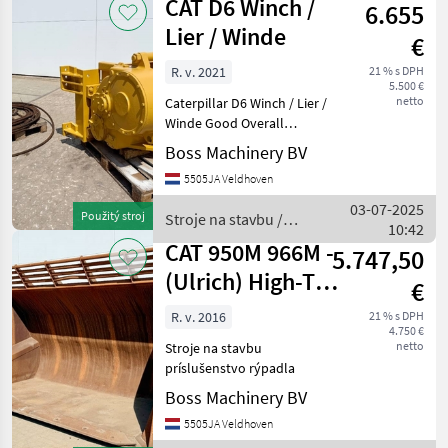
CAT D6 Winch /
6.655
Lier / Winde
€
R. v. 2021
21 % s DPH
5.500 €
netto
Caterpillar D6 Winch / Lier /
Winde Good Overall
Condition Year: 2021
Boss Machinery BV
Reference number: 346
5505JA Veldhoven
Type CAT D6 Winch / Lier /
Winde Location Veldhoven,
03-07-2025
Použitý stroj
Stroje na stavbu /
Netherlands Availa
10:42
CAT
CAT 950M 966M -
5.747,50
(Ulrich) High-Tip
€
Bucket / 6.5m³
R. v. 2016
21 % s DPH
4.750 €
netto
Stroje na stavbu
príslušenstvo rýpadla
Boss Machinery BV
5505JA Veldhoven