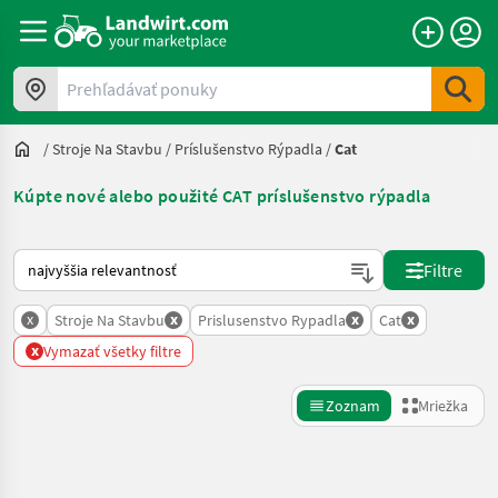
Prehľadávať ponuky
/
Stroje Na Stavbu
/
Príslušenstvo Rýpadla
/
Cat
Kúpte nové alebo použité CAT príslušenstvo rýpadla
Takto sa vykonáva triedenie na Landwirt.com
Filtre
x
x
x
x
Stroje Na Stavbu
Prislusenstvo Rypadla
Cat
x
Vymazať všetky filtre
Zoznam
Mriežka