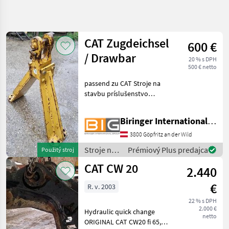
Spresniť
hľadanie
CAT Zugdeichsel
600 €
Kategória
Krajina
Filtre
4
/ Drawbar
20 % s DPH
500 € netto
Zobraziť
AKTUÁLNA
passend zu CAT Stroje na
Resetovať
10
CESTA
stavbu príslušenstvo
výsledkov
stavebná
rýpadla
technika
Biringer International GmbH
Stroje
Na
3800 Göpfritz an der Wild
Stavbu
Stroje na
Prémiový Plus predajca
Použitý stroj
Prislusenstvo
stavbu /
Rypadla
CAT CW 20
2.440
CAT
Cat
€
R. v. 2003
VYBRAŤ
22 % s DPH
KATEGÓRIU
2.000 €
Hydraulic quick change
netto
ORIGINAL CAT CW20 fi 65,
CAT