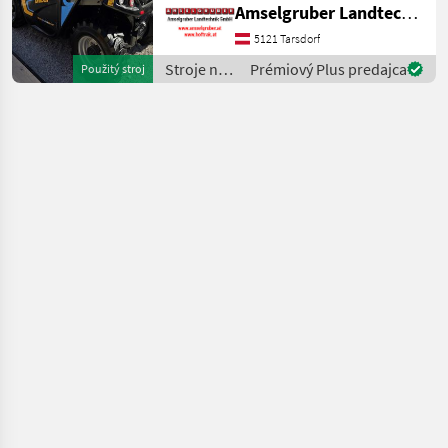
Amselgruber Landtechnik GmbH
Teleskopladermarkt. 100 %
Elektro! -Größte Kabine
5121 Tarsdorf
(Baugleich vom Modell 26.6
Stroje na
Prémiový Plus predajca
Použitý stroj
Mini Agri) -Echt
stavbu /
Dieci