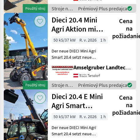
Stroje na
Prémiový Plus predajca
Použitý stroj
stavbu /
Dieci 20.4 Mini
Cena
JCB
Agri Aktion mit
na
požiadani
Österreichpaket
50 kS/37 kW
R. v. 2026
1 h
Der neue DIECI Mini Agri
Smart 20.4 setzt neue
Maßstäbe auf dem Mini-
Amselgruber Landtechnik GmbH
Teleskopladermarkt. Stufe
5 Motor - -Größte Kabine
5121 Tarsdorf
(Baugleich vom Modell 26.6
Stroje na
Prémiový Plus predajca
Použitý stroj
Mini Agri) -50
stavbu /
Dieci 20.4 E Mini
Cena
Dieci
Agri Smart
na
požiadani
ELEKTRO
50 kS/37 kW
R. v. 2026
1 h
Teleskoplader
Der neue DIECI Mini Agri
TOP
Smart 20.4 setzt neue
Maßstäbe auf dem Mini-