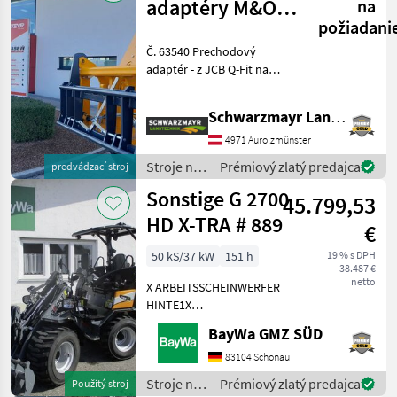
adaptéry M&O
na
požiadani
JCB Q –
Č. 63540 Prechodový
kompatibilné s
adaptér - z JCB Q-Fit na
EURO
upevnenie EURO - s
centrálnym aretovaním - s
Schwarzmayr Landtechnik GmbH - Aurolzmünster
nosnosťou 3, 0 t VFG –
použitý Predajný tím
4971 Aurolzmünster
spoločnosti Schwarzmayr v
Stroje na
Prémiový zlatý predajca
predvádzací stroj
stavbu /
Sonstige G 2700
45.799,53
Sonstige
HD X-TRA # 889
€
50 kS/37 kW
151 h
19 % s DPH
38.487 €
netto
X ARBEITSSCHEINWERFER
HINTE1X
ARBEITSSCHEINWERFER
BayWa GMZ SÜD
VORNE1X
HECKGEWICHTSPLATTE 62
83104 Schönau
KG1X
Stroje na
Prémiový zlatý predajca
Použitý stroj
HYDRAULIKKREISLAUF