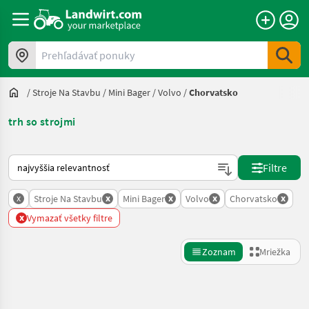
Prehľadávať ponuky
/
Stroje Na Stavbu
/
Mini Bager
/
Volvo
/
Chorvatsko
trh so strojmi
Takto sa vykonáva triedenie na Landwirt.com
Filtre
x
x
x
x
x
Stroje Na Stavbu
Mini Bager
Volvo
Chorvatsko
x
Vymazať všetky filtre
Zoznam
Mriežka