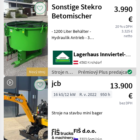
stavbu /
Sonstige Stekro
DPPPEL31X15.50-15
3.990
Sonstige
SKIDDATENBESCHEINIGUNG
Betomischer
€
BRD 20 KMDRUCKFREIER
20 % s DPH
- 1200 Liter Behälter -
3.325 €
netto
Hydraulik Antrieb - 3
Punktanbau -
Stapleraufnahme -
Lagerhaus Innviertel-Traunviertel-Urfahr eGen, Kirchdorf
Auslaufschieber hinten und
rechts - Auslaufrutsche -
4560 Kirchdorf
Sackaufreißer
Stroje na
Prémiový Plus predajca
Nový stroj
stavbu /
jcb
13.900
Sonstige
€
16 kS/12 kW
R. v. 2022
950 h
bez DPH
Stroje na stavbu mini bager
FIŠ d.o.o.
3303 Gomilsko