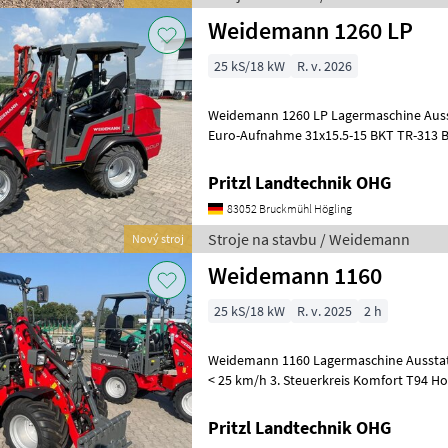
Weidemann 1260 LP
25 kS/18 kW
R. v. 2026
Weidemann 1260 LP Lagermaschine Ausstattung: P-Kinematik LS949
Euro-Aufnahme 31x15.5-15 BKT TR-313 B
mit Luftfederung Zusatz-Ballastgewic
Pritzl Landtechnik OHG
83052 Bruckmühl Högling
Stroje na stavbu / Weidemann
Nový stroj
Weidemann 1160
25 kS/18 kW
R. v. 2025
2 h
Weidemann 1160 Lagermaschine Ausstattung: Einzelbetriebserlaubnis
< 25 km/h 3. Steuerkreis Komfort T94 H
Sperre Fahrersitz luftgefedert 31
Pritzl Landtechnik OHG