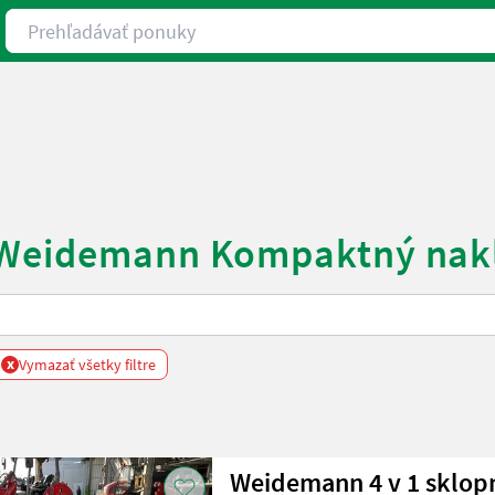
Prehľadávať ponuky
é Weidemann Kompaktný nak
x
Vymazať všetky filtre
Weidemann 4 v 1 sklop