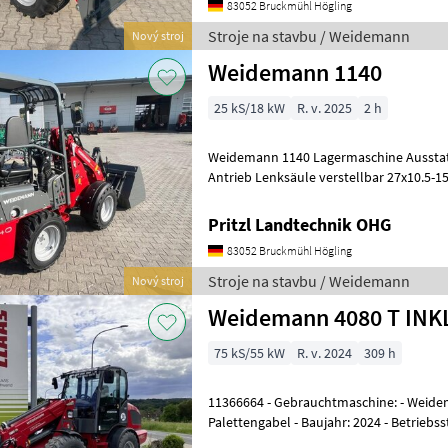
83052 Bruckmühl Högling
Stroje na stavbu / Weidemann
Nový stroj
Weidemann 1140
25 kS/18 kW
R. v. 2025
2 h
Weidemann 1140 Lagermaschine Ausstattung: K75 hydrostatischer
Antrieb Lenksäule verstellbar 27x10.5
hydr. Stroje na stavbu Kompaktný nak
Pritzl Landtechnik OHG
83052 Bruckmühl Högling
Stroje na stavbu / Weidemann
Nový stroj
Weidemann 408
75 kS/55 kW
R. v. 2024
309 h
11366664 - Gebrauchtmaschine: - Weidem
Palettengabel - Baujahr: 2024 - Betriebss
kW / 75 PS; 105 Liter Kraftstofftank;