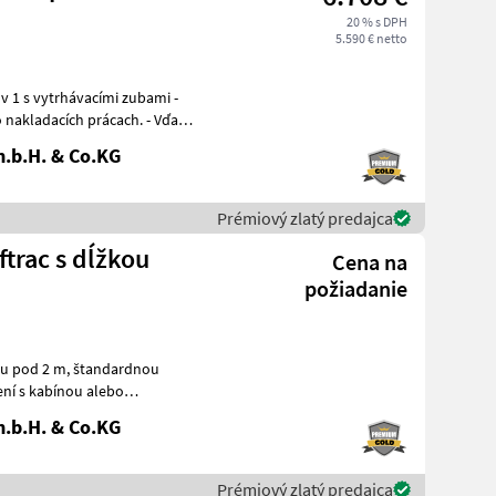
20 % s DPH
5.590 € netto
 1 s vytrhávacími zubami -
o nakladacích prácach. - Vďaka
.b.H. & Co.KG
Prémiový zlatý predajca
trac s dĺžkou
Cena na
požiadanie
, štandardnou
e vodiča, bez filtra pevných
.b.H. & Co.KG
Prémiový zlatý predajca