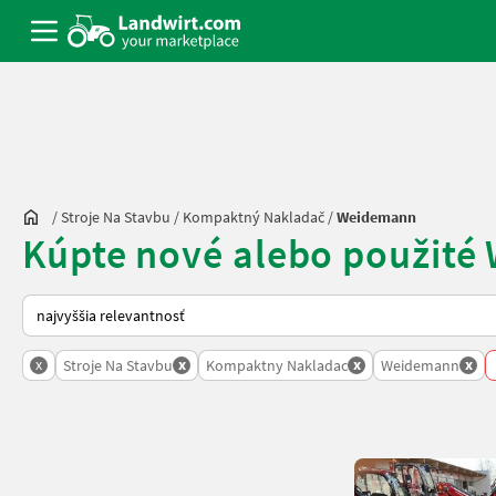
/
Stroje Na Stavbu
/
Kompaktný Nakladač
/
Weidemann
Kúpte nové alebo použit
Takto sa vykonáva triedenie na Landwirt.com
x
x
x
x
Stroje Na Stavbu
Kompaktny Nakladac
Weidemann