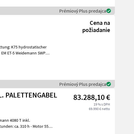
Prémiový Plus predajca
Cena na
požiadanie
-15 EM ET-5 Weidemann SWP
Prémiový Plus predajca
0 T INKL. PALETTENGABEL
83.288,10 €
19 % s DPH
69.990 € netto
ann 4080 T inkl.
tunden: ca. 310 h - Motor 55, 4