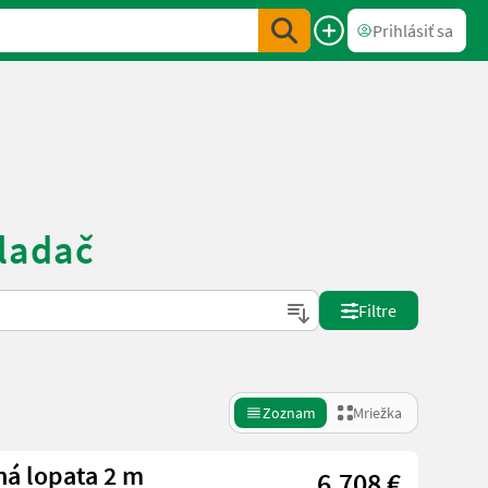
Prihlásiť sa
ladač
Filtre
Zoznam
Mriežka
ná lopata 2 m
6.708 €