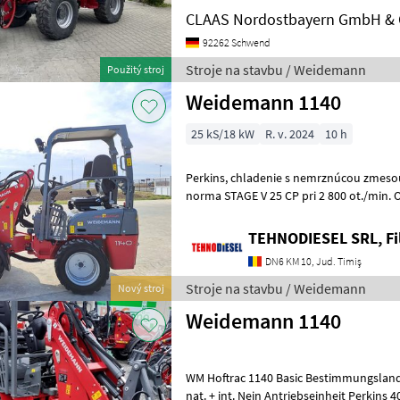
CLAAS Nordostbayern GmbH & 
92262 Schwend
Stroje na stavbu / Weidemann
Použitý stroj
Weidemann 1140
25 kS/18 kW
R. v. 2024
10 h
Perkins, chladenie s nemrznúcou zmesou, 3-valcový, diesel, emisná
norma STAGE V 25 CP pri 2 800 ot./min. 
Vzduchový filter s dodatočným filtra
TEHNODIESEL SRL, Fil
DN6 KM 10, Jud. Timiş
Stroje na stavbu / Weidemann
Nový stroj
Weidemann 1140
WM Hoftrac 1140 Basic Bestimmungsland Deutschland Zulassungen
nat. + int. Nein Antriebseinheit Perkins 403J-11 18, 4KW Fahrantrieb -