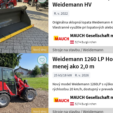
Weidemann HV
R. v. 2022
Originálna sklopná lopata Weidemann 4 v
Všestranné využitie pri lopatových aleb
funkcii uchopenia je možné
MAUCH Gesellschaft m
5274 Burgkirchen
Stroje na stavbu / Weidemann
Nový stroj
Weidemann 1260 LP Hof
menej ako 2,0 m
25 kS/18 kW
R. v. 2026
Nový model Weidemann 1260LP s výškou pod 2 m
rýchlosťou 20 km/h, dostupný v prevedení s kabínou alebo
ochrannou strechou pr
MAUCH Gesellschaft m
5274 Burgkirchen
Stroje na stavbu / Weidemann
Nový stroj