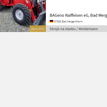
Achse K 75 hydr. Antrie
BAGeno Raiffeisen eG, Bad Mer
97980 Bad Mergentheim
Stroje na stavbu / Weidemann
Nový stroj