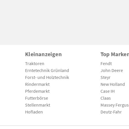
Kleinanzeigen
Top Marke
Traktoren
Fendt
Erntetechnik Grünland
John Deere
Forst- und Holztechnik
Steyr
Rindermarkt
New Holland
Pferdemarkt
Case IH
Futterbörse
Claas
Stellenmarkt
Massey Fergu
Hofladen
Deutz-Fahr