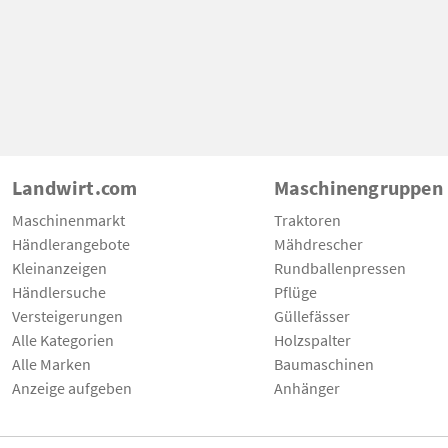
Landwirt.com
Maschinengruppen
Maschinenmarkt
Traktoren
Händlerangebote
Mähdrescher
Kleinanzeigen
Rundballenpressen
Händlersuche
Pflüge
Versteigerungen
Güllefässer
Alle Kategorien
Holzspalter
Alle Marken
Baumaschinen
Anzeige aufgeben
Anhänger