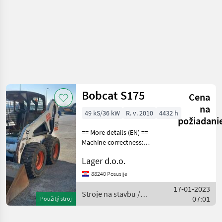
Bobcat S175
Cena
na
49 kS/36 kW
R. v. 2010
4432 h
požiadani
== More details (EN) ==
Machine correctness:
Correct Tyre type:
Lager d.o.o.
Pneumatic ROPS/FOPS
canopy hydraulic line for
88240 Posusije
attachments maximum
17-01-2023
capacity 1472kg oil flow 64
Stroje na stavbu /
07:01
Použitý stroj
Bobcat