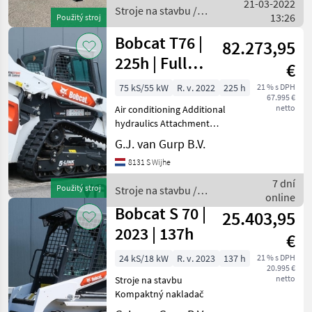
21-03-2022
Stroje na stavbu /
13:26
Použitý stroj
Bobcat
Bobcat T76 |
82.273,95
225h | Full
€
option! | A/C |
75 kS/55 kW
R. v. 2022
225 h
21 % s DPH
67.995 €
BSS | High Flo
netto
Air conditioning Additional
hydraulics Attachment
bracket angular movement
G.J. van Gurp B.V.
Cruise control Camera
8131 S Wijhe
Stroje na stavbu
Kompaktný nakladač
7 dní
Použitý stroj
Stroje na stavbu /
online
Bobcat
Bobcat S 70 |
25.403,95
2023 | 137h
€
24 kS/18 kW
R. v. 2023
137 h
21 % s DPH
20.995 €
netto
Stroje na stavbu
Kompaktný nakladač