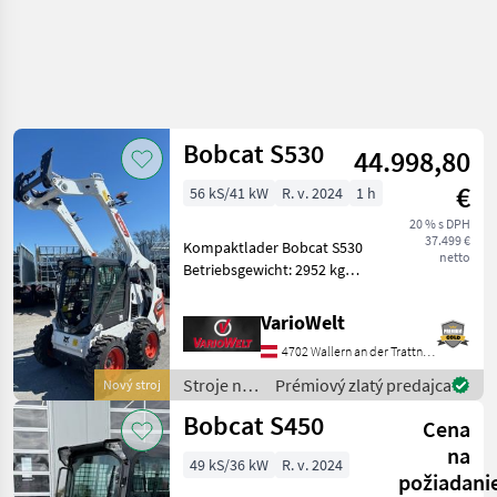
Bobcat S530
44.998,80
€
56 kS/41 kW
R. v. 2024
1 h
20 % s DPH
37.499 €
Kompaktlader Bobcat S530
netto
Betriebsgewicht: 2952 kg
Kipplast: 1823 kg Fahrbare
Nutzlast: 911 kg
VarioWelt
Förderleistung Standard
4702 Wallern an der Trattnach
Hydraulik: 64, 7 l/min
Motor: Bobcat 2, 4 l
Stroje na
Prémiový zlatý predajca
Nový stroj
stavbu /
Bobcat S450
Cena
Bobcat
na
49 kS/36 kW
R. v. 2024
požiadani