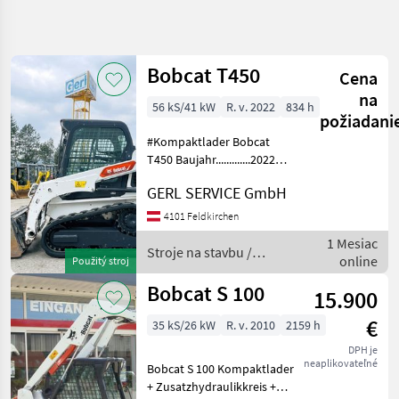
Spresniť
hľadanie
Bobcat T450
Cena
Kategória
Krajina
Filtre
4
na
56 kS/41 kW
R. v. 2022
834 h
požiadani
Zobraziť
AKTUÁLNA
#Kompaktlader Bobcat
Resetovať
25
CESTA
T450 Baujahr.............2022
výsledkov
S/N.................B4J611255
stavebná
GERL SERVICE GmbH
technika
Stundenzähler.......834
Motor...............41 kW; 4 Zyl.
Stroje
4101 Feldkirchen
Na
Bobcat Gewicht.......
1 Mesiac
Stavbu
Stroje na stavbu /
online
Použitý stroj
Kompaktny
Bobcat
Nakladac
Bobcat S 100
15.900
Bobcat
€
35 kS/26 kW
R. v. 2010
2159 h
VYBRAŤ
DPH je
KATEGÓRIU
neaplikovateľné
Bobcat S 100 Kompaktlader
+ Zusatzhydraulikkreis +
Bobcat