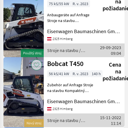
na
75 kS/55 kW
R. v. 2023
požiadani
Anbaugeräte auf Anfrage
Stroje na stavbu
Kompaktný nakladač
Eisenwagen Baumaschinen GmbH
2325 Himberg
29-09-2023
Stroje na stavbu /
09:04
Použitý stroj
Bobcat
Bobcat T450
Cena
na
56 kS/41 kW
R. v. 2023
140 h
požiadani
Zubehör auf Anfrage Stroje
na stavbu Kompaktný
nakladač
Eisenwagen Baumaschinen GmbH
2325 Himberg
15-11-2022
Stroje na stavbu /
11:14
Nový stroj
Bobcat