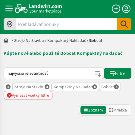
Prehľadávať ponuky
/
Stroje Na Stavbu
/
Kompaktný Nakladač
/
Bobcat
Kúpte nové alebo použité Bobcat Kompaktný nakladač
Takto sa vykonáva triedenie na Landwirt.com
Filtre
x
x
x
x
Stroje Na Stavbu
Kompaktny Nakladac
Bobcat
x
Vymazať všetky filtre
Zoznam
Mriežka