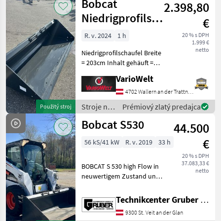
Bobcat
2.398,80
Bobcat
Niedrigprofilschaufel
€
203cm
R. v. 2024
1 h
20 % s DPH
1.999 €
netto
Niedrigprofilschaufel Breite
= 203cm Inhalt gehäuft =
540l Länge = 90cm Höhe =
VarioWelt
54cm Stroje na stavbu
Kompaktný nakladač
4702 Wallern an der Trattnach
Stroje na
Prémiový zlatý predajca
Použitý stroj
stavbu /
Bobcat S530
44.500
Bobcat
€
56 kS/41 kW
R. v. 2019
33 h
20 % s DPH
37.083,33 €
BOBCAT S 530 high Flow in
netto
neuwertigem Zustand und
tollem Preisvorteil *
Verkaufspreis neu: 60.000 €
Technikcenter Gruber GmbH
inkl. * Kubota Motor ! * High
9300 St. Veit an der Glan
flow Hydraulik * 1823 kg