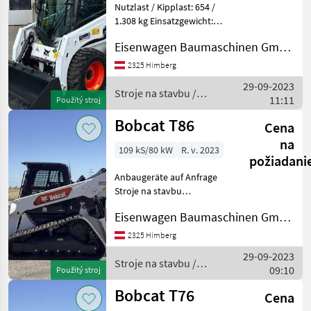
Nutzlast / Kipplast: 654 /
1.308 kg Einsatzgewicht:
2.436 kg Zubehör: Schaufel
Eisenwagen Baumaschinen GmbH
Sämtlich Anbaugeräte auf
Anfrage Palivo: Stroje na
2325 Himberg
stavbu Kompaktný
29-09-2023
nakladač
Stroje na stavbu /
11:11
Použitý stroj
Bobcat
Bobcat T86
Cena
na
109 kS/80 kW
R. v. 2023
požiadani
Anbaugeräte auf Anfrage
Stroje na stavbu
Kompaktný nakladač
Eisenwagen Baumaschinen GmbH
2325 Himberg
29-09-2023
Stroje na stavbu /
09:10
Použitý stroj
Bobcat
Bobcat T76
Cena