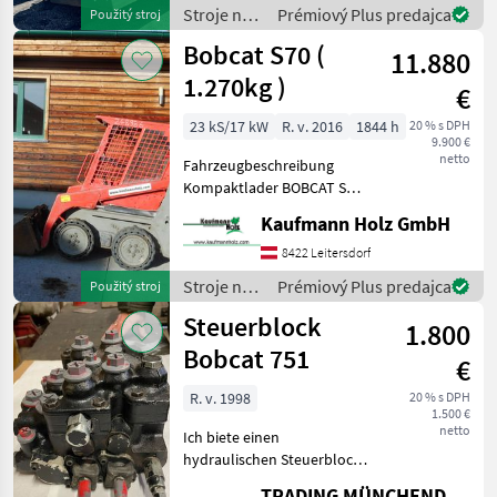
Kippla
Stroje na
Prémiový Plus predajca
Použitý stroj
stavbu /
Bobcat S70 (
11.880
Bobcat
1.270kg )
€
23 kS/17 kW
R. v. 2016
1844 h
20 % s DPH
9.900 €
netto
Fahrzeugbeschreibung
Kompaktlader BOBCAT S70
Bj. 2016 lt. Zähler 1.844
Kaufmann Holz GmbH
Stunden 1.228 KG 17, 2 KW -
incl. Schaufel - mech.
8422 Leitersdorf
Schnellwechsler -
Stroje na
Prémiový Plus predajca
Použitý stroj
Zusatzkreis
stavbu /
Steuerblock
1.800
Bobcat
Bobcat 751
€
R. v. 1998
20 % s DPH
1.500 €
netto
Ich biete einen
hydraulischen Steuerblock,
der aus einem Bobcat 751
TRADING MÜNCHENDORF Handels GmbH