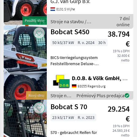
G.J. van Gurp B.V.
8131 S Wijhe
7 dní
Použitý stroj
Stroje na stavbu /
online
Bobcat
Bobcat S450
38.794
€
50 kS/37 kW
R. v. 2024
30 h
19 % s DPH
32.600 €
BICS-Verriegelungssystem
netto
Feststellbremse Deluxe-
Fahrerkabine* – Umfasst
Ausschäumung im
D.O.B. & Völk GmbH, Filiale Regensburg
Kabineninneren, Seiten-,
93055 Regensburg
Dach- und Heckscheiben,
Deluxe-Kabelbaum, Decken
Stroje na
Prémiový Plus predajca
Nový stroj
stavbu /
Bobcat S 70
29.254
Bobcat
€
23 kS/17 kW
R. v. 2023
19 % s DPH
24.583,19 €
S70 - gebraucht Reifen für
netto