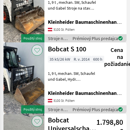
1, 9 t , mechan. SW, Schaufel
S450
und Gabel Stroje na stavbu
S530
Kompaktný nakladač
T450
Kleinheider Baumaschinenhandel GmbH.
3100 St. Pölten
MARKETPLACE
Stroje na
Prémiový Plus predajca
Použitý stroj
Ponuky
Drobné
stavbu /
Marketplace
Bobcat S 100
predajcov
inzeráty
Cena
Bobcat
na
35 kS/26 kW
R. v. 2014
600 h
požiadani
1, 9 t, mechan. SW, Schaufel
und Gabel, Hydr.
Zusatzkreis, Stroje na
stavbu Kompaktný
Kleinheider Baumaschinenhandel GmbH.
nakladač
3100 St. Pölten
Stroje na
Prémiový Plus predajca
Použitý stroj
stavbu /
Bobcat
1.798,80
Bobcat
Universalschaufel