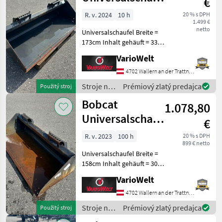
€
173cm
R. v. 2024
10 h
20 % s DPH
1.499 €
netto
Universalschaufel Breite =
173cm Inhalt gehäuft = 330l
Länge = 76cm Höhe = 51cm
VarioWelt
Stroje na stavbu
Kompaktný nakladač
4702 Wallern an der Trattnach
Stroje na
Prémiový zlatý predajca
Použitý stroj
stavbu /
Bobcat
1.078,80
Bobcat
Universalschaufel
€
158cm
R. v. 2023
100 h
20 % s DPH
899 € netto
Universalschaufel Breite =
158cm Inhalt gehäuft = 300l
Länge = 76cm Höhe = 51cm
VarioWelt
Stroje na stavbu
Kompaktný nakladač
4702 Wallern an der Trattnach
Stroje na
Prémiový zlatý predajca
Použitý stroj
stavbu /