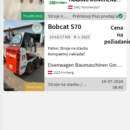
stammt. Der Steuerblock ist
gebraucht, aber voll
2482 Münchendorf
funktionsfähig. Ideal für
Stroje na
Prémiový Plus predajca
Použitý stroj
Reparaturen oder als E
stavbu /
Bobcat S70
Cena
Bobcat
na
23 kS/17 kW
R. v. 2023
požiadani
Palivo: Stroje na stavbu
Kompaktný nakladač
Eisenwagen Baumaschinen GmbH
2325 Himberg
19-07-2024
Stroje na stavbu /
08:40
Nový stroj
Bobcat