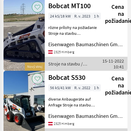
Bobcat MT100
Cena
na
24 kS/18 kW
R. v. 2023
1 h
požiadani
rôzne prílohy na požiadanie
Stroje na stavbu
Kompaktný nakladač
Eisenwagen Baumaschinen GmbH
2325 Himberg
15-11-2022
Stroje na stavbu /
10:41
Nový stroj
Bobcat
Bobcat S530
Cena
na
56 kS/41 kW
R. v. 2022
1 h
požiadani
diverse Anbaugeräte auf
Anfrage Stroje na stavbu
Kompaktný nakladač
Eisenwagen Baumaschinen GmbH
2325 Himberg