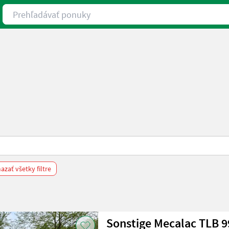
Prehľadávať ponuky
zať všetky filtre
Sonstige Mecalac TLB 9