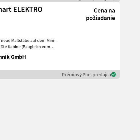
 Smart ELEKTRO
Cena na
požiadanie
zt neue Maßstäbe auf dem Mini-
ößte Kabine (Baugleich vom
chnik GmbH
Prémiový Plus predajca