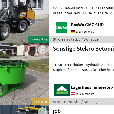
X ARBEITSSCHEINWERFER HINTE1X ARB
HECKGEWICHTSPLATTE 62 KG1X HYDRAU
DPPPEL31X15.50-15 SKIDDATENBESCHE
KMDRUCKFREIER
BayWa GMZ SÜD
83104 Schönau
Stroje na stavbu / Sonstige
Použitý stroj
Sonstige Stekro Betom
- 1200 Liter Behälter - Hydraulik Antrieb - 3 Punktanbau -
Stapleraufnahme - Auslaufschieber hinten und rechts -
Auslaufrutsche - Sackaufreißer
Lagerhaus Innviertel-
4560 Kirchdorf
Stroje na stavbu / Sonstige
Nový stroj
jcb