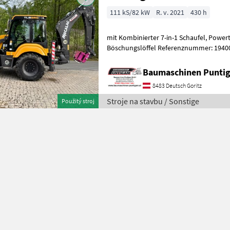
111 kS/82 kW
R. v. 2021
430 h
mit Kombinierter 7-in-1 Schaufel, Powertilt, 2 Tieflöffel, 1
Böschungslöffel Referenznummer: 19400 Baumaschinen Puntigam
GmbH Unser Spezialgebiet: Ankauf - Ver
Baumaschinen Punt
8483 Deutsch Goritz
Stroje na stavbu / Sonstige
Použitý stroj