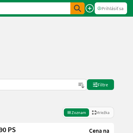
Prihlásiť sa
Filtre
Zoznam
Mriežka
90 PS
Cena na