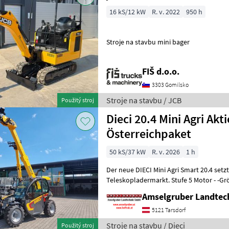
16 kS/12 kW
R. v. 2022
950 h
Stroje na stavbu mini bager
FIŠ d.o.o.
3303 Gomilsko
Stroje na stavbu / JCB
Použitý stroj
Dieci 20.4 Mini Agri Akt
Österreichpaket
50 kS/37 kW
R. v. 2026
1 h
Der neue DIECI Mini Agri Smart 20.4 set
Teleskopladermarkt. Stufe 5 Motor - -G
Modell 26.6 Mini Agri) -50
Amselgruber Landte
5121 Tarsdorf
Stroje na stavbu / Dieci
Použitý stroj