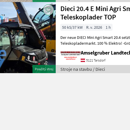
Dieci 20.4 E Mini Agri
Teleskoplader TOP
50 kS/37 kW
R. v. 2026
1 h
Der neue DIECI Mini Agri Smart 20.4 set
Teleskopladermarkt. 100 % Elektro! -Gr
Modell 26.6 Mini Agri) -Echt
Amselgruber Landte
5121 Tarsdorf
Stroje na stavbu / Dieci
Použitý stroj