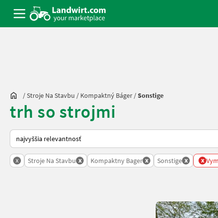
/
Stroje Na Stavbu
/
Kompaktný Báger
/
Sonstige
trh so strojmi
Takto sa vykonáva triedenie na Landwirt.com
x
x
x
x
x
Stroje Na Stavbu
Kompaktny Bager
Sonstige
Vyma