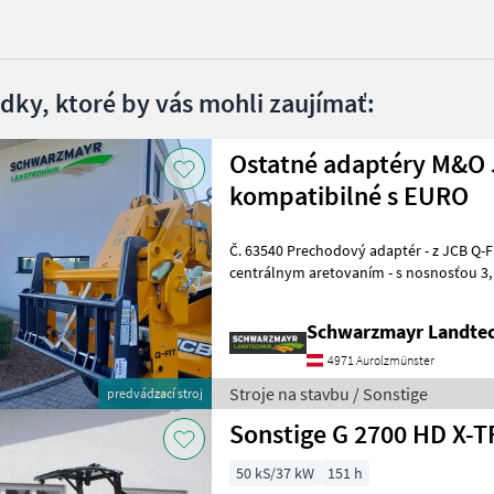
edky, ktoré by vás mohli zaujímať:
Ostatné adaptéry M&O 
kompatibilné s EURO
Č. 63540 Prechodový adaptér - z JCB Q-Fit na upevnenie EURO - s
centrálnym aretovaním - s nosnosťou 3, 0 t VFG – použitý Predajný
tím spoločnosti Schwarzmayr v
Schwarzmayr Landtec
4971 Aurolzmünster
Stroje na stavbu / Sonstige
predvádzací stroj
50 kS/37 kW
151 h