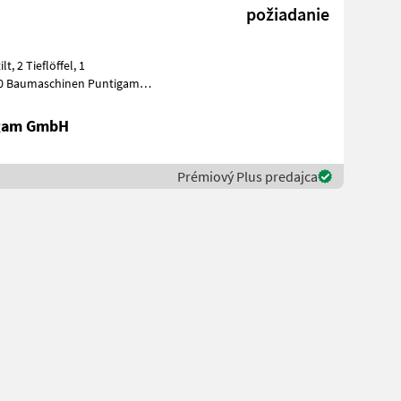
požiadanie
k
igam GmbH
Prémiový Plus predajca