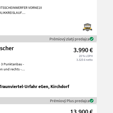
EITSSCHEINWERFER VORNE1X
LIKKREISLAUF
INIGUNG BRD 20
Prémiový zlatý predajca
ischer
3.990 €
20 % s DPH
3.325 € netto
Traunviertel-Urfahr eGen, Kirchdorf
Prémiový Plus predajca
13.900 €