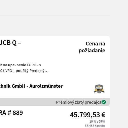
JCB Q –
Cena na
požiadanie
hnik GmbH - Aurolzmünster
Prémiový zlatý predajca
Sonstige G 2700 HD X-TRA # 889
45.799,53 €
19 % s DPH
38.487 € netto