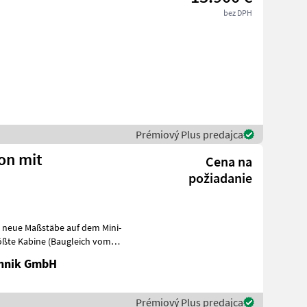
bez DPH
Prémiový Plus predajca
ion mit
Cena na
požiadanie
zt neue Maßstäbe auf dem Mini-
rößte Kabine (Baugleich vom
chnik GmbH
Prémiový Plus predajca