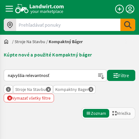
Prehľadávať ponuky
/
Stroje Na Stavbu
/
Kompaktný Báger
Kúpte nové a použité Kompaktný báger
Takto sa vykonáva triedenie na Landwirt.com
Filtre
x
x
x
Stroje Na Stavbu
Kompaktny Bager
x
Vymazať všetky filtre
Zoznam
Mriežka