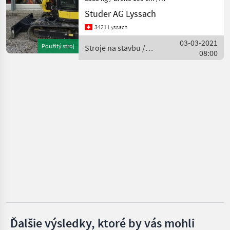
Yanmar
1
Gesamthöhe 254 cm /
Studer AG Lyssach
Kabine / Luftfedersitz /
3421 Lyssach
MARKETPLACE
Powertilt mit
Hydr.Schnellwechsler /
03-03-2021
Použitý stroj
Ponuky
Stroje na stavbu /
Drobné
Partikelfilter ab Werk Stufe
Marketplace
08:00
predajcov
Yanmar
inzeráty
5 / G
Ďalšie výsledky, ktoré by vás mohli