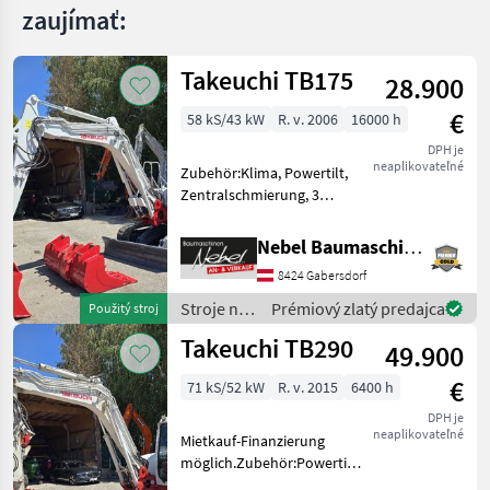
zaujímať:
Takeuchi TB175
28.900
€
58 kS/43 kW
R. v. 2006
16000 h
DPH je
neaplikovateľné
Zubehör:Klima, Powertilt,
Zentralschmierung, 3
Tieflöffel 400mm 600mm
900mm, 1Böschungslöffel
Nebel Baumaschinen
1500mm.Hydraulikpumpe
8424 Gabersdorf
vor 1000Std.erneuert.
Palivo: Stroje na stavbu
Stroje na
Prémiový zlatý predajca
Použitý stroj
mini b
stavbu /
Takeuchi TB290
49.900
Takeuchi
€
71 kS/52 kW
R. v. 2015
6400 h
DPH je
neaplikovateľné
Mietkauf-Finanzierung
möglich.Zubehör:Powertilt-
Martin, 3Tieflöffel 400mm