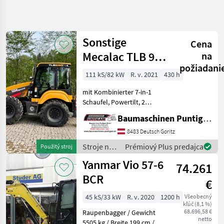
Spresniť
hľadanie
Sonstige
Cena
Kategória
Krajina
Filtre
3
Mecalac TLB 990
na
požiadani
PS
111 kS/82 kW
R. v. 2021
430 h
Zobraziť 2
AKTUÁLNA
Resetovať
CESTA
výsledkov
mit Kombinierter 7-in-1
stavebná
Schaufel, Powertilt, 2
technika
Tieflöffel, 1 Böschungslöffel
Baumaschinen Puntigam GmbH
Stroje
Referenznummer: 19400
Na
Baumaschinen Puntigam
8483 Deutsch Goritz
Stavbu
GmbH Unser Spezialgebiet:
Stroje na
Prémiový Plus predajca
Použitý stroj
Kompaktny
Ankauf - Verk
stavbu /
Bager
Yanmar Vio 57-6
74.261
Sonstige
BCR
VYBRAŤ
€
KATEGÓRIU
45 kS/33 kW
R. v. 2020
1200 h
Všeobecný
Sonstige
1
kľúč (8,1 %)
68.696,58 €
Raupenbagger / Gewicht
netto
5505 kg / Breite 199 cm /