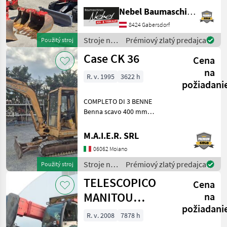
600mm 900mm,
Nebel Baumaschinen
1Böschungslöffel 1500mm
8424 Gabersdorf
Palivo: Stroje na stavbu
mini bager
Stroje na
Prémiový zlatý predajca
Použitý stroj
stavbu /
Case CK 36
Cena
Takeuchi
na
R. v. 1995
3622 h
požiadani
COMPLETO DI 3 BENNE
Benna scavo 400 mm
Benna scavo 800 mm
Benna liscia 1400 mm Stroje
M.A.I.E.R. SRL
na stavbu mini bager
06062 Moiano
Stroje na
Prémiový zlatý predajca
Použitý stroj
stavbu /
TELESCOPICO
Cena
Case IH
MANITOU
na
požiadani
MHT10120L
R. v. 2008
7878 h
(ANNO 2008)