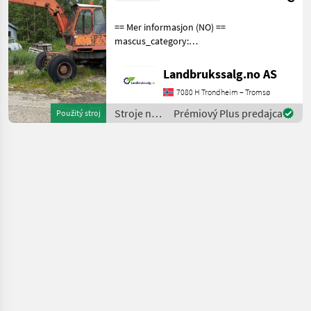
== Mer informasjon (NO) ==
mascus_category:
excavators Please provide
reference number upon
Landbrukssalg.no AS
request: 9504 See
7080 H Trondheim – Tromsø
en.landbrukssalg.no/9504
for more images Specificati
Stroje na
Prémiový Plus predajca
Použitý stroj
stavbu /
Atlas