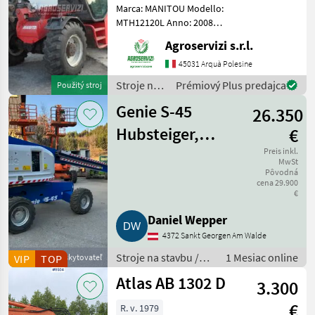
Marca: MANITOU Modello:
MTH12120L Anno: 2008
Accessori: BLOCCO
Agroservizi s.r.l.
ATTREZZI, DOPPIO SFILO
Portata max: 12 TON
45031 Arquà Polesine
Altezza max di
Stroje na
Prémiový Plus predajca
Použitý stroj
sollevamento: 9.6 MT
stavbu /
Motore: MERCEDES BENZ 1
Genie S-45
26.350
Manitou
Hubsteiger,
€
Arbeitsbühne
Preis inkl.
MwSt
Pôvodná
cena 29.900
€
Daniel Wepper
4372 Sankt Georgen Am Walde
Stroje na stavbu /
1 Mesiac online
VIP
Obchodný poskytovateľ
TOP
Ostatné stroje
Atlas AB 1302 D
3.300
stavebného
priemyslu
€
R. v. 1979