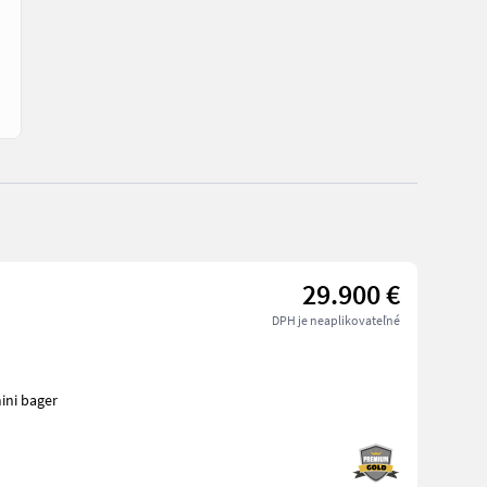
29.900 €
DPH je neaplikovateľné
troje na stavbu mini bager