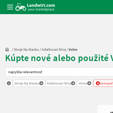
/
Stroje Na Stavbu
/
Asfaltovací Stroj
/
Volvo
Kúpte nové alebo použité V
Takto sa vykonáva triedenie na Landwirt.com
x
x
x
x
x
Stroje Na Stavbu
Asfaltovaci Stroj
Volvo
Vymazať 
M