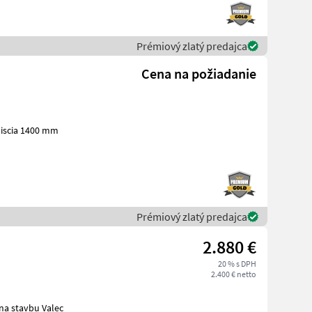
Prémiový zlatý predajca
Cena na požiadanie
iscia 1400 mm
Prémiový zlatý predajca
2.880 €
20 % s DPH
2.400 € netto
egt Betriebsstunden ca.750h Breite 1m Stroje na stavbu Valec