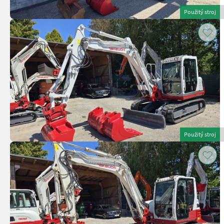
Použitý stroj
Použitý stroj