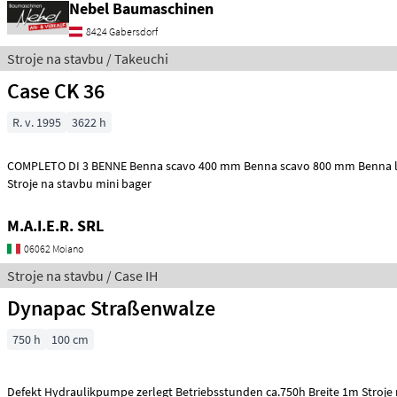
Nebel Baumaschinen
8424 Gabersdorf
Stroje na stavbu / Takeuchi
Case CK 36
R. v. 1995
3622 h
COMPLETO DI 3 BENNE Benna scavo 400 mm Benna scavo 800 mm Benna l
Stroje na stavbu mini bager
M.A.I.E.R. SRL
06062 Moiano
Stroje na stavbu / Case IH
Dynapac Straßenwalze
750 h
100 cm
Defekt Hydraulikpumpe zerl