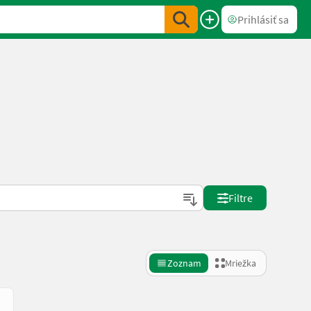
Prihlásiť sa
Filtre
Zoznam
Mriežka