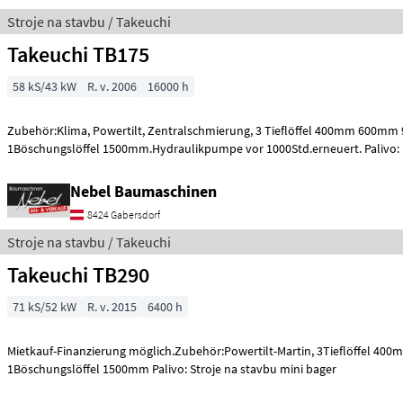
Stroje na stavbu / Takeuchi
Takeuchi TB175
58 kS/43 kW
R. v. 2006
16000 h
Zubehör:Klima, Powertilt, Zentralschmierung, 3 Tieflöffel 400mm 600m
1Böschungslöffel 1500mm.Hydraulikpumpe vor 1000Std.erneuert. Palivo: 
mini b
Nebel Baumaschinen
8424 Gabersdorf
Stroje na stavbu / Takeuchi
Takeuchi TB290
71 kS/52 kW
R. v. 2015
6400 h
Mietkauf-Finanzierung möglich.Zubehör:Powertilt-Martin, 3Tieflöffel 
1Böschungslöffel 1500mm Palivo: Stroje na stavbu mini bager