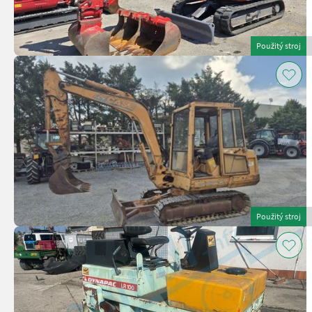
Použitý stroj
Použitý stroj