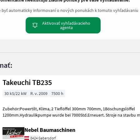
e byť automaticky informovaní o nových ponukách k tomuto vyhľadávaniu
Aktivovať vyhľadávacieho
agenta
mať:
Takeuchi TB235
30 kS/22 kW
R. v. 2009
7500 h
Zubehör:Powertilt, Klima, 2 Tieflöffel 300mm 700mm, 1Böschungslöffel
1200mm.Hydraulikpumpe wurde bei 7000Std.Erneuert. S
Nebel Baumaschinen
8424 Gabersdorf