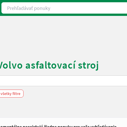
Prehľadávať ponuky
olvo asfaltovací stroj
všetky filtre
omentálne neexistujú žiadne ponuky pre vaše vyhľadávanie.