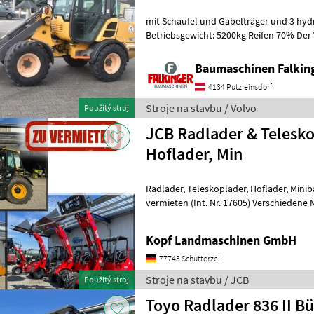
mit Schaufel und Gabelträger und 3 hydr
Betriebsgewicht: 5200kg Reifen 70% Der 
Zustand!! BAUMASCHINEN FALKIN
Baumaschinen Falkin
4134 Putzleinsdorf
Stroje na stavbu / Volvo
Použitý stroj
JCB Radlader & Telesko
Hoflader, Min
Radlader, Teleskoplader, Hoflader, Minibagger, Minidumper zu
vermieten (Int. Nr. 17605) Verschiedene Maschinen zu vermieten -
Minibagger - Hoflader (Toyo) - JCB Te
Kopf Landmaschinen GmbH
77743 Schutterzell
Stroje na stavbu / JCB
Použitý stroj
Toyo Radlader 836 II Bü