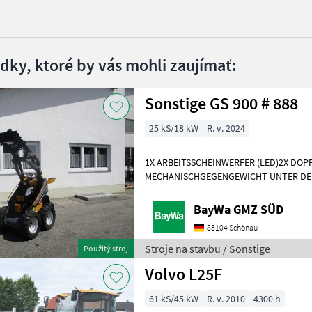
edky, ktoré by vás mohli zaujímať:
Sonstige GS 900 # 888
25 kS/18 kW
R. v. 2024
1X ARBEITSSCHEINWERFER (LED)2X DO
MECHANISCHGEGENGEWICHT UNTER DE
WERKZEUGAUFNAHMEMotor- Moderner 
Dreizylinderdieselmotor, Typ
BayWa GMZ SÜD
83104 Schönau
Stroje na stavbu / Sonstige
Použitý stroj
Volvo L25F
61 kS/45 kW
R. v. 2010
4300 h