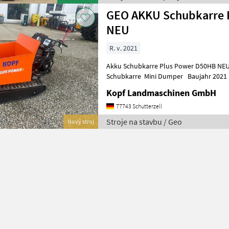
GEO AKKU Schubkarre 
NEU
R. v. 2021
Akku Schubkarre Plus Power D50HB NEU (Int
Schubkarre Mini Dumper Baujahr 2021 
Modell: D50HB Engine: B+S Net weight: 2
Kopf Landmaschinen GmbH
77743 Schutterzell
Stroje na stavbu / Geo
Nový stroj