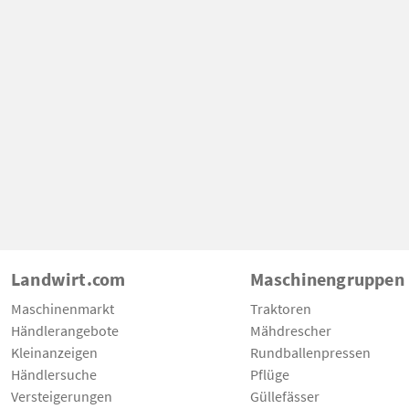
Landwirt.com
Maschinengruppen
Maschinenmarkt
Traktoren
Händlerangebote
Mähdrescher
Kleinanzeigen
Rundballenpressen
Händlersuche
Pflüge
Versteigerungen
Güllefässer