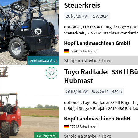
Steuerkreis
26 kS/19 kW
R. v. 2024
optional , TOYO 836 II Bügel Stage V (Int-Nr.: 14820) BLACK Edition, 4.
Steuerkreis, STVZO-GutachtenStandard Schaufel 110 cm und
Palettengabel Neumaschine 2024 3, 1
Kopf Landmaschinen GmbH
77743 Schutterzell
Stroje na stavbu / Toyo
predvádzací stroj
Toyo Radlader 836 II Bü
Hubmast
26 kS/19 kW
R. v. 2019
486 h
optional , Toyo Radlader 839 II Bügel Tage V (Int. Nr. 13206) TOYO 836
II Bügel Stage V Baujahr 2019 486 Betriebsstunden 3, 
Hubmast Allradantrieb übe
Kopf Landmaschinen GmbH
77743 Schutterzell
Stroje na stavbu / Toyo
Použitý stroj