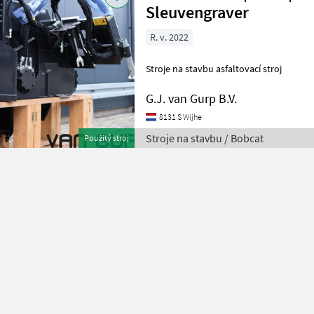
Sleuvengraver
R. v. 2022
Stroje na stavbu asfaltovací stroj
G.J. van Gurp B.V.
8131 S Wijhe
Stroje na stavbu / Bobcat
Použitý stroj