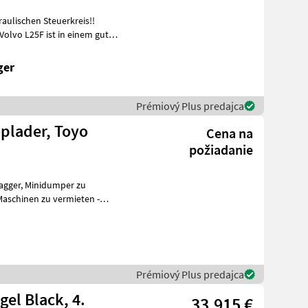
aulischen Steuerkreis!!
Volvo L25F ist in einem guten
ger
Prémiový Plus predajca
plader, Toyo
Cena na
požiadanie
Prémiový Plus predajca
gel Black, 4.
33.915 €