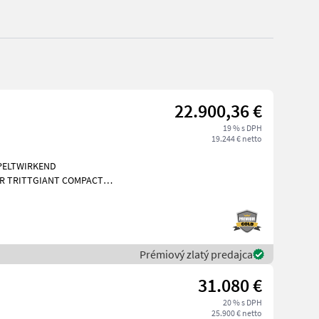
22.900,36 €
19 % s DPH
19.244 € netto
PPELTWIRKEND
R TRITTGIANT COMPACT
Kubota
Prémiový zlatý predajca
31.080 €
20 % s DPH
25.900 € netto