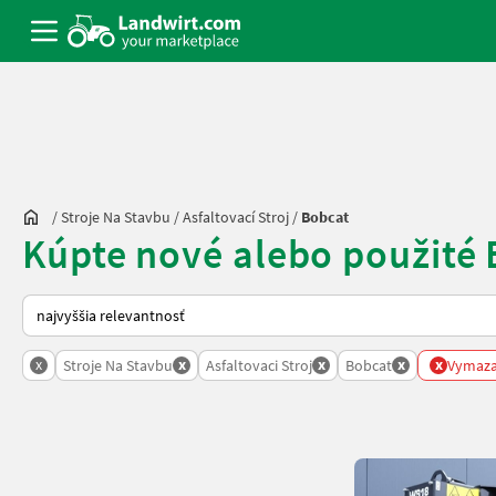
/
Stroje Na Stavbu
/
Asfaltovací Stroj
/
Bobcat
Kúpte nové alebo použité B
Takto sa vykonáva triedenie na Landwirt.com
x
x
x
x
x
Stroje Na Stavbu
Asfaltovaci Stroj
Bobcat
Vymazať