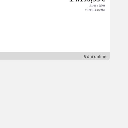
21 % s DPH
19.995 € netto
5 dní online