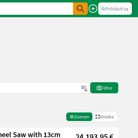
Prihlásiť sa
Filtre
Zoznam
Mriežka
heel Saw with 13cm
24.193,95 €