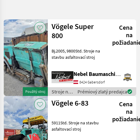
Spresniť
hľadanie
Vögele Super
Cena
Kategória
Krajina
Filtre
4
800
na
požiadani
Zobraziť 3
AKTUÁLNA
Bj.2005, 9800Std. Stroje na
Resetovať
CESTA
výsledkov
stavbu asfaltovací stroj
stavebná
technika
Nebel Baumaschinen
Stroje
Na
8424 Gabersdorf
Stavbu
Stroje na
Prémiový zlatý predajca
Použitý stroj
Asfaltovaci
stavbu /
Stroj
Vögele 6-83
Cena
Vögele
Voegele
na
požiadani
VYBRAŤ
5911Std. Stroje na stavbu
KATEGÓRIU
asfaltovací stroj
Vögele