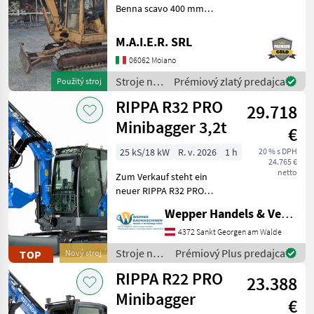
Benna scavo 400 mm
Benna scavo 800 mm
Benna liscia 1400 mm Stroje
M.A.I.E.R. SRL
na stavbu mini bager
06062 Moiano
Stroje na
Prémiový zlatý predajca
Použitý stroj
stavbu /
RIPPA R32 PRO
29.718
Case IH
Minibagger 3,2t
€
25 kS/18 kW
R. v. 2026
1 h
20 % s DPH
24.765 €
netto
Zum Verkauf steht ein
neuer RIPPA R32 PRO
Minibagger – eine
Wepper Handels & Vermietungs GmbH
leistungsstarke Maschine
für den professionellen
4372 Sankt Georgen am Walde
Einsatz im Baugewerbe,
Stroje na
Prémiový Plus predajca
TOP
Nový stroj
Tiefbau, Garten- und
stavbu /
RIPPA R22 PRO
Landschaftsb
23.388
Rippa
Minibagger
€