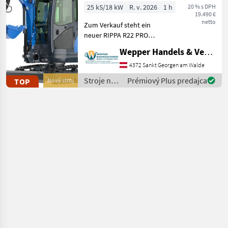
25 kS/18 kW
R. v. 2026
1 h
20 % s DPH
19.490 €
netto
Zum Verkauf steht ein
neuer RIPPA R22 PRO
Minibagger – eine
Wepper Handels & Vermietungs GmbH
leistungsstarke und
kompakte Maschine für
4372 Sankt Georgen am Walde
professionelle Einsätze im
Stroje na
Prémiový Plus predajca
TOP
Nový stroj
Baugewerbe, in der
stavbu /
Landwirtschaft so
Rippa