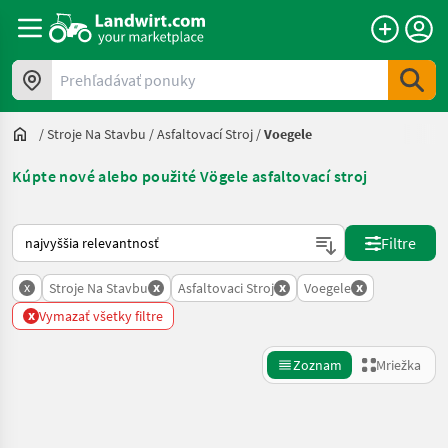
Prehľadávať ponuky
/
Stroje Na Stavbu
/
Asfaltovací Stroj
/
Voegele
Kúpte nové alebo použité Vögele asfaltovací stroj
Takto sa vykonáva triedenie na Landwirt.com
Filtre
x
x
x
x
Stroje Na Stavbu
Asfaltovaci Stroj
Voegele
x
Vymazať všetky filtre
Zoznam
Mriežka