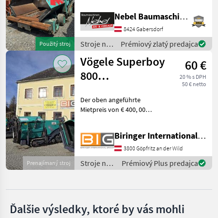
Nebel Baumaschinen
Wimmer
8424 Gabersdorf
Wirtgen
Stroje na
Prémiový zlatý predajca
Použitý stroj
stavbu /
Vögele Superboy
Bobcat
60 €
Vögele
800
20 % s DPH
50 € netto
MARKETPLACE
Asphaltfertiger
Der oben angeführte
Ponuky
Drobné
Marketplace
Mietpreis von € 400, 00
predajcov
inzeráty
bezieht sich auf eine
Tagesmietrate.
Biringer International GmbH
Wochenmietpreis ab 7
Tagen: € 280, 00 / Tag
3800 Göpfritz an der Wild
Monatsmietpreis ab 30
Stroje na
Prémiový Plus predajca
Prenajímaný stroj
Tagen: € 195 / Tag
stavbu /
Vögele
Ďalšie výsledky, ktoré by vás mohli