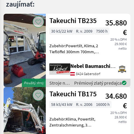
zaujímať:
Takeuchi TB235
35.880
€
30 kS/22 kW
R. v. 2009
7500 h
20 % s DPH
29.900 €
Zubehör:Powertilt, Klima, 2
netto
Tieflöffel 300mm 700mm,
1Böschungslöffel
1200mm.Hydraulikpumpe
Nebel Baumaschinen
wurde bei
8424 Gabersdorf
7000Std.Erneuert. Stroje na
stavbu mini bager
Stroje na
Prémiový zlatý predajca
Použitý stroj
stavbu /
Takeuchi TB175
34.680
Takeuchi
€
58 kS/43 kW
R. v. 2006
16000 h
20 % s DPH
28.900 €
Zubehör:Klima, Powertilt,
netto
Zentralschmierung, 3
Tieflöffel 400mm 600mm