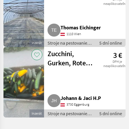
Gewächshaus 8 x
neaplikovateľné
39 m
Thomas Eichinger
1110 Wien
Stroje na pestovanie
5 dní online
Inzerát
zeleniny / Ostatné
Zucchini,
3 €
stroje na výrobu
zeleniny
Gurken, Rote
DPH je
neaplikovateľné
Rüben
Johann & Jaci H.P
3730 Eggenburg
Stroje na pestovanie
5 dní online
Inzerát
zeleniny / Ostatné
stroje na výrobu