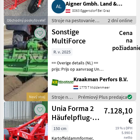
Aigner Gmbh. Land &
8063 Eggersdorf Bei Graz
Gartentechnik, Agrar
Stroje na pestovanie
2 dní online
Obchodný poskytovateľ
zeleniny / Ostatné
Sonstige
Cena
stroje na výrobu
zeleniny
MultiForce
na
požiadani
R. v. 2025
== Overige details (NL) ==
prijs: Prijs op aanvraag Unit:
Stuk Aan deze frees komt
Kraakman Perfors B.V.
een aanaardkap zonder
kunststof maar een rechte
1775 T Middenmeer
kap 22, 5 cm bovenbreedte
Stroje na
Prémiový Plus predajca
Nový stroj
S
pestovanie
Unia Forma 2
7.128,10
zeleniny /
Sonstige
Häufelpflug-
€
Dammformer
150 cm
19 % s DPH
5.990 €
netto
Kartoffeldammformer,