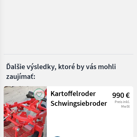
KATEGÓRIU
Erme
KMK
Sorpac
Grimme
Ďalšie výsledky, ktoré by vás mohli
Michalak
zaujímať:
KMK Agro
Kartoffelroder
990 €
Zobraziť
Schwingsiebroder
všetkých
Preis inkl.
MwSt
15
MARKETPLACE
Ponuky
Drobné
Marketplace
predajcov
inzeráty