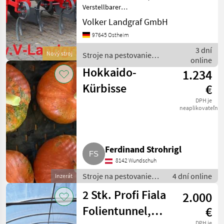
Verstellbarer
Reihenabstand 70/75 cm,
Volker Landgraf GmbH
Neigungseinstellung der
97645 Ostheim
Dammformvorrichtung,
Abnehmbare
3 dní
Nový stroj
Stroje na pestovanie
Formungsbleche (für die
online
zeleniny / Unia
Bearbeitung von Dämmen
Hokkaido-
1.234
nac
Kürbisse
€
DPH je
neaplikovateľné
Ferdinand Strohrigl
8142 Wundschuh
Stroje na pestovanie
4 dní online
Inzerát
zeleniny / Ostatné
2 Stk. Profi Fiala
2.000
stroje na výrobu
zeleniny
Folientunnel,
€
DPH je