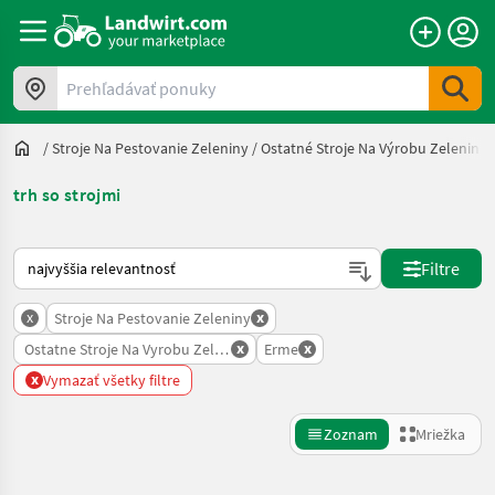
Prehľadávať ponuky
/
Stroje Na Pestovanie Zeleniny
/
Ostatné Stroje Na Výrobu Zeleniny
trh so strojmi
Takto sa vykonáva triedenie na Landwirt.com
Filtre
x
x
Stroje Na Pestovanie Zeleniny
x
x
Ostatne Stroje Na Vyrobu Zeleniny
Erme
x
Vymazať všetky filtre
Zoznam
Mriežka