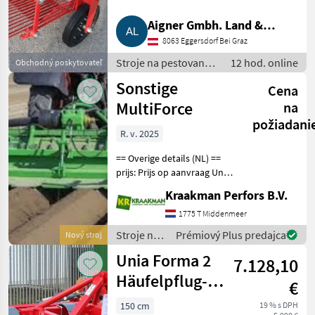
Ponuky
Drobné
Marketplace
predajcov
inzeráty
Aigner Gmbh. Land &
8063 Eggersdorf Bei Graz
Gartentechnik, Agrar
Stroje na pestovanie
12 hod. online
Obchodný poskytovateľ
zeleniny / Ostatné
Sonstige
Cena
stroje na výrobu
zeleniny
MultiForce
na
požiadani
R. v. 2025
== Overige details (NL) ==
prijs: Prijs op aanvraag Unit:
Stuk Aan deze frees komt
Kraakman Perfors B.V.
een aanaardkap zonder
kunststof maar een rechte
1775 T Middenmeer
kap 22, 5 cm bovenbreedte
Stroje na
Prémiový Plus predajca
Nový stroj
S
pestovanie
Unia Forma 2
7.128,10
zeleniny /
Sonstige
Häufelpflug-
€
Dammformer
150 cm
19 % s DPH