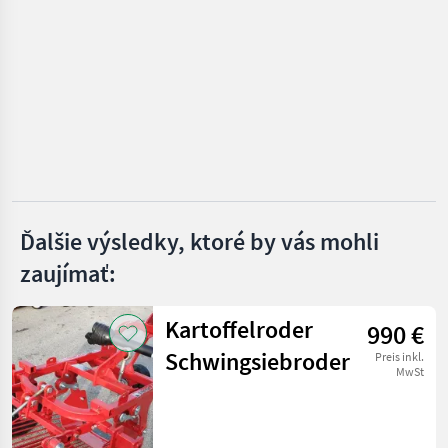
VYBRAŤ
KATEGÓRIU
Wallner
KMK
Sorpac
Grimme
Ďalšie výsledky, ktoré by vás mohli
Michalak
zaujímať:
KMK Agro
Kartoffelroder
990 €
Zobraziť
Schwingsiebroder
všetkých
Preis inkl.
MwSt
14
MARKETPLACE