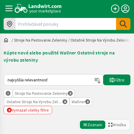
Prehľadávať ponuky
/
Stroje Na Pestovanie Zeleniny
/
Ostatné Stroje Na Výrobu Zeleniny
Kúpte nové alebo použité Wallner Ostatné stroje na
výrobu zeleniny
Takto sa vykonáva triedenie na Landwirt.com
Filtre
x
x
Stroje Na Pestovanie Zeleniny
x
x
Ostatne Stroje Na Vyrobu Zeleniny
Wallner
x
Vymazať všetky filtre
Zoznam
Mriežka