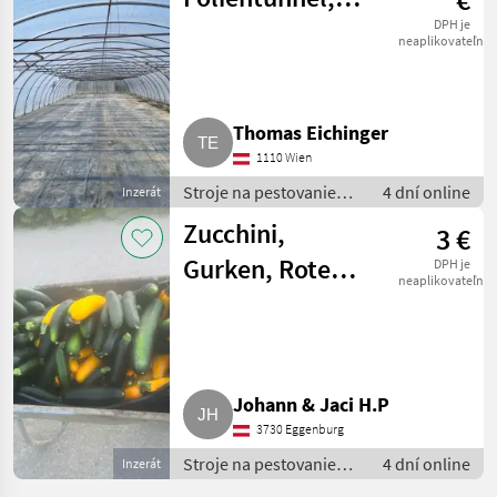
Gewächshaus 8 x
DPH je
neaplikovateľné
39 m
Thomas Eichinger
1110 Wien
Stroje na pestovanie
4 dní online
Inzerát
zeleniny / Ostatné
Zucchini,
3 €
stroje na výrobu
zeleniny
Gurken, Rote
DPH je
neaplikovateľné
Rüben
Johann & Jaci H.P
3730 Eggenburg
Stroje na pestovanie
4 dní online
Inzerát
zeleniny / Ostatné