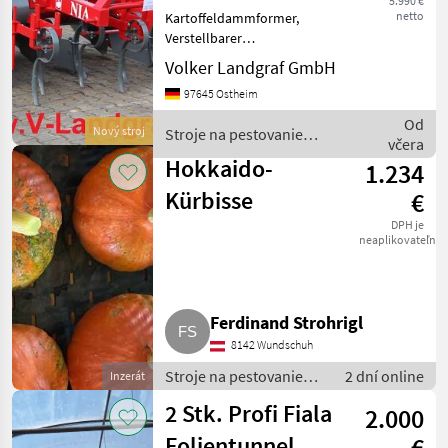
5.990 €
netto
Kartoffeldammformer,
Verstellbarer
Reihenabstand 70/75 cm,
Volker Landgraf GmbH
Neigungseinstellung der
97645 Ostheim
Dammformvorrichtung,
Abnehmbare
Od
Nový stroj
Stroje na pestovanie
Formungsbleche (für die
včera
zeleniny / Unia
Bearbeitung von Dämmen
Hokkaido-
1.234
nac
Kürbisse
€
DPH je
neaplikovateľné
Ferdinand Strohrigl
8142 Wundschuh
Stroje na pestovanie
2 dní online
Inzerát
zeleniny / Ostatné
2 Stk. Profi Fiala
2.000
stroje na výrobu
zeleniny
Folientunnel,
€