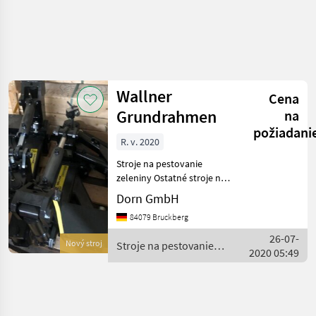
Spresniť
hľadanie
Wallner
Cena
Kategória
Krajina
Filtre
4
Grundrahmen
na
požiadani
R. v. 2020
Zobraziť 1
AKTUÁLNA
Resetovať
CESTA
výsledkov
Stroje na pestovanie
poľnohospodárska
zeleniny Ostatné stroje na
technika
výrobu zeleniny
Dorn GmbH
Stroje Na
84079 Bruckberg
Pestovanie
Zeleniny
26-07-
Nový stroj
Stroje na pestovanie
Ostatne
2020 05:49
zeleniny / Wallner
Stroje Na
Vyrobu
Zeleniny
Wallner