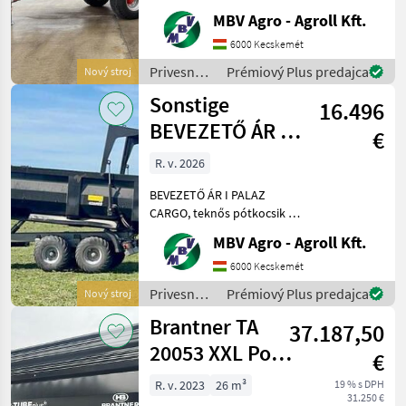
Ha PALAZ akkor kizárólag
MBV Agro - Agroll Kft.
az MBV AGRO! Vásároljon
közvetlenül az importőrtől,
6000 Kecskemét
a régió legnagyobb PALAZ
Privesné
Prémiový Plus predajca
Nový stroj
kereskedőitől. Az
vozíky /
Sonstige
16.496
Sonstige
BEVEZETŐ ÁR I
€
PALAZ CARGO,
R. v. 2026
teknős
BEVEZETŐ ÁR I PALAZ
pótkocsik I 1
CARGO, teknős pótkocsik I
12-18T I 2 tengely Ha PALAZ
MBV Agro - Agroll Kft.
akkor kizárólag az MBV
AGRO! Vásároljon
6000 Kecskemét
közvetlenül az importőrtől,
Privesné
Prémiový Plus predajca
Nový stroj
a régió legnagyobb PA
vozíky /
Brantner TA
37.187,50
Sonstige
20053 XXL Power
€
Push+
R. v. 2023
26 m³
19 % s DPH
31.250 €