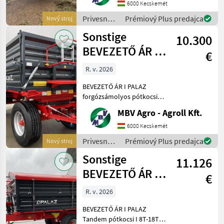
közvetlenül az importőrtől,
6000 Kecskemét
a régió legnagyobb PALAZ
Privesné
Prémiový Plus predajca
Nový stroj
kereskedőitő
vozíky /
Sonstige
10.300
Sonstige
BEVEZETŐ ÁR I
€
PALAZ
R. v. 2026
forgózsámolyos
BEVEZETŐ ÁR I PALAZ
pótkocsik I 8
forgózsámolyos pótkocsik I
8T-18T Ha PALAZ akkor
MBV Agro - Agroll Kft.
kizárólag az MBV AGRO!
Vásároljon közvetlenül az
6000 Kecskemét
importőrtől, a régió
Privesné
Prémiový Plus predajca
Nový stroj
legnagyobb PALAZ
vozíky /
Sonstige
keresked
11.126
Sonstige
BEVEZETŐ ÁR I
€
PALAZ Tandem
R. v. 2026
pótkocsi I 8T-18T
BEVEZETŐ ÁR I PALAZ
Tandem pótkocsi I 8T-18T