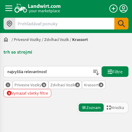
Prehľadávať ponuky
/
Privesné Vozíky
/
Zdvíhací Vozík
/
Krassort
trh so strojmi
Takto sa vykonáva triedenie na Landwirt.com
Filtre
x
x
x
x
Privesne Voziky
Zdvihaci Vozik
Krassort
x
Vymazať všetky filtre
Zoznam
Mriežka