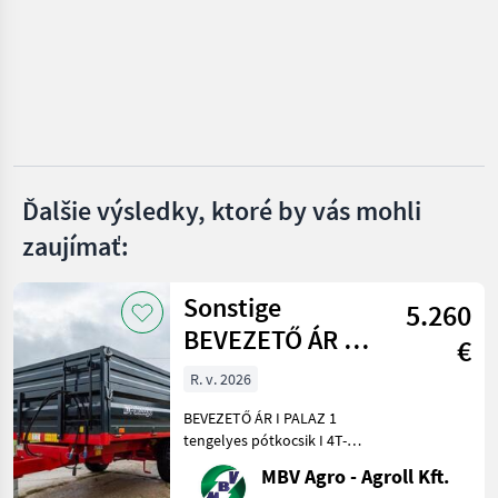
Metal-Fach
Fliegl
Conpexim
Farmtech
Ďalšie výsledky, ktoré by vás mohli
Krone
zaujímať:
Zobraziť
všetkých
Sonstige
8
5.260
BEVEZETŐ ÁR I
€
MARKETPLACE
PALAZ 1
R. v. 2026
Ponuky
Drobné
tengelyes
Marketplace
predajcov
inzeráty
BEVEZETŐ ÁR I PALAZ 1
pótkocsik I 4T-8
tengelyes pótkocsik I 4T-8T
Ha PALAZ akkor kizárólag
MBV Agro - Agroll Kft.
az MBV AGRO! Vásároljon