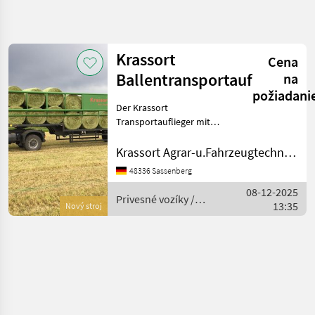
Spresniť
hľadanie
Krassort
Cena
Kategória
Krajina
Filtre
4
Ballentransportauflieger
na
požiadani
Der Krassort
Zobraziť 1
AKTUÁLNA
Resetovať
CESTA
Transportauflieger mit
výsledkov
hydraulischen
poľnohospodárska
Klemmgattern wurde
Krassort Agrar-u.Fahrzeugtechnik GmbH
technika
speziell für den Transport
Privesne
48336 Sassenberg
von Großballen entwickelt.
Voziky
08-12-2025
Durch seine hydraulischen
Privesné vozíky /
Zdvihaci
13:35
Seitengatter, d
Nový stroj
Vozik
Krassort
Krassort
VYBRAŤ
KATEGÓRIU
Krassort