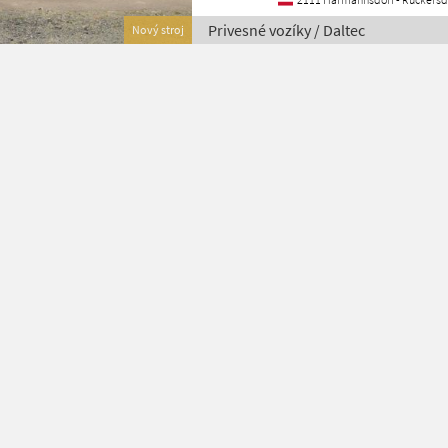
Privesné vozíky / Daltec
Nový stroj