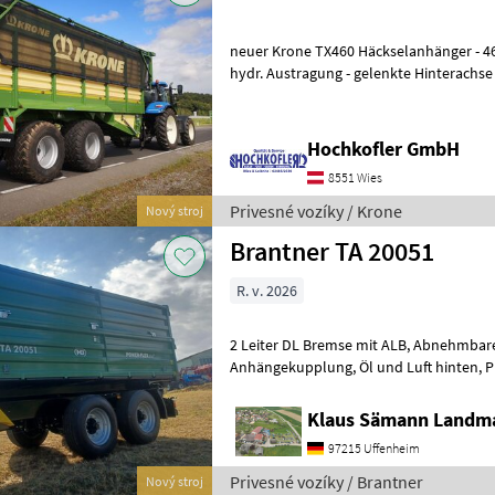
neuer Krone TX460 Häckselanhänger - 46m³ Fassungsvermögen -
hydr. Austragung - gelenkte Hinterachs
Kugelkopfkupplung - Hydraulische
Hochkofler GmbH
8551 Wies
Privesné vozíky / Krone
Nový stroj
Brantner TA 20051
R. v. 2026
2 Leiter DL Bremse mit ALB, Abnehmbarer Lampenschutz, autom.
Anhängekupplung, Öl und Luft hinten, Planenaufbau mit Rollplane,
Bedienplattform, Bordwände mit Powe
Klaus Sämann Landma
97215 Uffenheim
Privesné vozíky / Brantner
Nový stroj