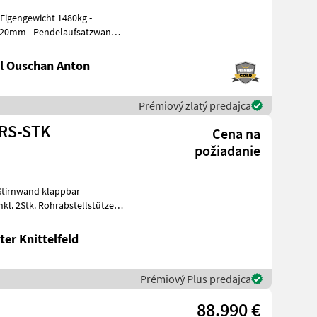
820mm - Pendelaufsatzwand -
l Ouschan Anton
Prémiový zlatý predajca
-RS-STK
Cena na
požiadanie
Stirnwand klappbar
l. 2Stk. Rohrabstellstützen
egst
er Knittelfeld
Prémiový Plus predajca
88.990 €