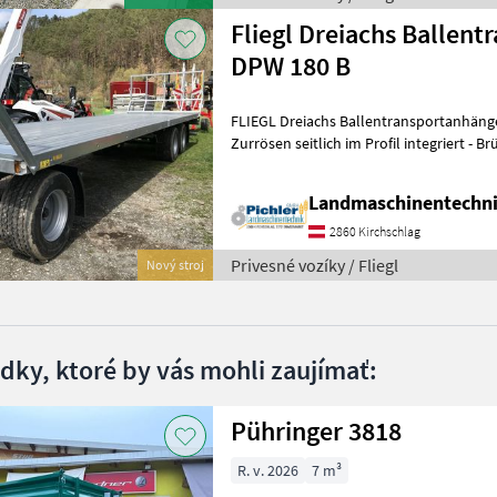
Fliegl Dreiachs Ballen
DPW 180 B
FLIEGL Dreiachs Ballentransportanhänger DPW 180 B
Zurrösen seitlich im Profil integriert - 
Achs Fahrgestell - Zug
Landmaschinentechni
2860 Kirchschlag
Privesné vozíky / Fliegl
Nový stroj
edky, ktoré by vás mohli zaujímať:
Pühringer 3818
R. v. 2026
7 m³