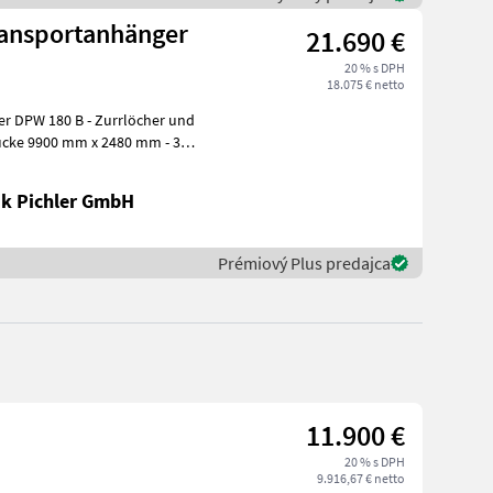
transportanhänger
21.690 €
20 % s DPH
18.075 € netto
 - Zurrlöcher und
Brücke 9900 mm x 2480 mm - 3-
k Pichler GmbH
Prémiový Plus predajca
11.900 €
20 % s DPH
9.916,67 € netto