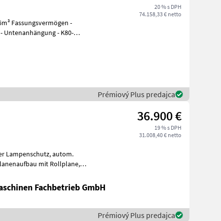
20 % s DPH
74.158,33 € netto
e - Untenanhängung - K80-
Prémiový Plus predajca
36.900 €
19 % s DPH
31.008,40 € netto
rfle
schinen Fachbetrieb GmbH
Prémiový Plus predajca