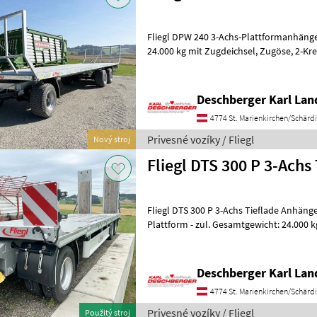
Fliegl DPW 240 3-Achs-Plattformanhänge
24.000 kg mit Zugdeichsel, Zugöse, 2-Kreis-Druckluftbremse mit ALB,
Rahmen verzinkt mit integriertem Pa
Deschberger Karl La
4774 St. Marienkirchen/Schärd
Privesné vozíky / Fliegl
Nový stroj
Fliegl DTS 300 P 3-Achs
Fliegl DTS 300 P 3-Achs Tieflade Anhänge
Plattform - zul. Gesamtgewicht: 24.000 kg, Ladeplattformlänge in
Heckanschrägung: ca. 9.000 mm; R
Deschberger Karl La
4774 St. Marienkirchen/Schärd
Privesné vozíky / Fliegl
Použitý stroj