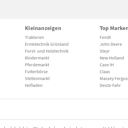
Kleinanzeigen
Top Marke
Traktoren
Fendt
Erntetechnik Grünland
John Deere
Forst- und Holztechnik
Steyr
Rindermarkt
New Holland
Pferdemarkt
Case IH
Futterbörse
Claas
Stellenmarkt
Massey Fergu
Hofladen
Deutz-Fahr