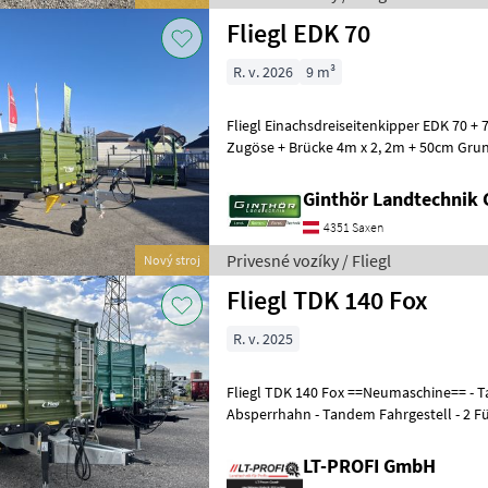
Fliegl EDK 70
R. v. 2026
9 m³
Fliegl Einachsdreiseitenkipper EDK 70 + 7t
Zugöse + Brücke 4m x 2, 2m + 50cm Grundbordwände + Kornschieber
hinten + 50cm Aufsatzwände
Ginthör Landtechnik
4351 Saxen
Privesné vozíky / Fliegl
Nový stroj
Fliegl TDK 140 Fox
R. v. 2025
Fliegl TDK 140 Fox ==Neumaschine== - Tandem-Dreiseitenkipper -
Absperrhahn - Tandem Fahrgestell - 2 
7-poligem Stecker - 40 km/h
LT-PROFI GmbH