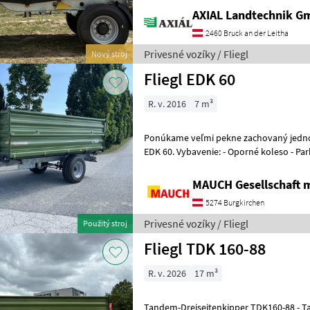
Zugdeichsel mit DIN Zugöse 40mm 
AXIAL Landtechnik 
2460 Bruck an der Leitha
Privesné vozíky / Fliegl
Nový stroj
Fliegl EDK 60
R. v. 2016
7 m³
Ponúkame veľmi pekne zachovaný jednoo
EDK 60. Vybavenie: - Oporné koleso - Parkovacia brzda - 1-kanálová
hydraulická brzda - Pneumatiky
MAUCH Gesellschaft m
5274 Burgkirchen
Privesné vozíky / Fliegl
Použitý stroj
Fliegl TDK 160-88
R. v. 2026
17 m³
Tandem-Dreiseitenkipper TDK160-88 - Tandem Fahrgestell - zul.