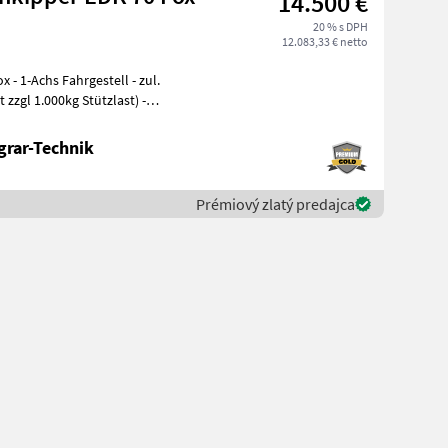
14.500 €
20 % s DPH
12.083,33 € netto
zul.
zzgl 1.000kg Stützlast) -
grar-Technik
Prémiový zlatý predajca