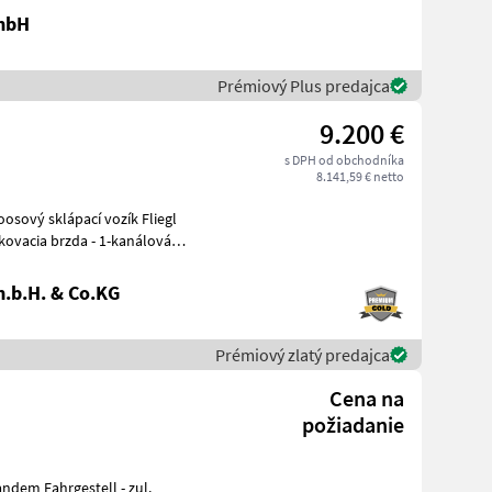
2-Krei
GmbH
Prémiový Plus predajca
9.200 €
s DPH od obchodníka
8.141,59 € netto
sový sklápací vozík Fliegl
.b.H. & Co.KG
Prémiový zlatý predajca
Cena na
požiadanie