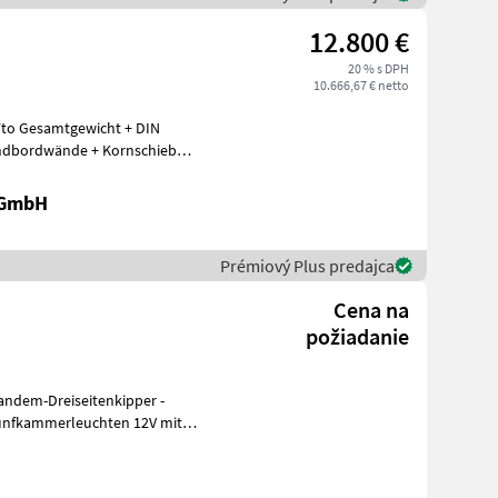
12.800 €
20 % s DPH
10.666,67 € netto
o Gesamtgewicht + DIN
 GmbH
Prémiový Plus predajca
Cena na
požiadanie
Fünfkammerleuchten 12V mit