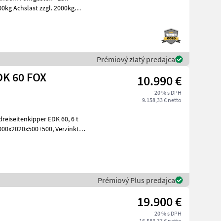
0kg Achslast zzgl. 2000kg
Prémiový zlatý predajca
EDK 60 FOX
10.990 €
20 % s DPH
9.158,33 € netto
Prémiový Plus predajca
19.900 €
20 % s DPH
16.583,33 € netto