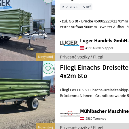
R. v. 2023
15 m³
- zul. GG 8t - Brücke 4500x2220/2170m
erster Aufbau 500mm - zweiter Aufbau 5
Bordwandzugfedern - Parabelfederu
Luger Handels GmbH.
4133 Niederkappel
Privesné vozíky / Fliegl
Nový stroj
Fliegl Einachs-Dreiseit
4x2m 6to
Fliegl Fox EDK 60 Einachs-Dreiseitenkipper - 4000x202
Brückenmaß innen - Grundbordwände 50
Zentralverriegelung links rechts und hin
Mühlbacher Maschin
5580 Tamsweg
Privesné vozíky / Fliegl
Nový stroj