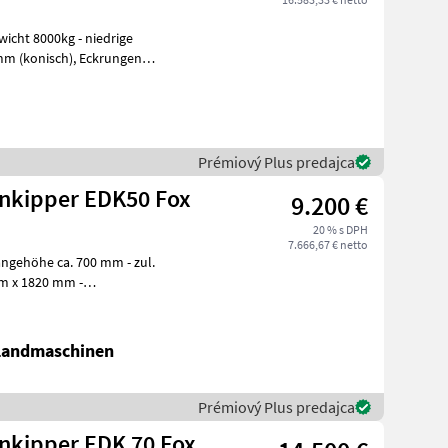
Prémiový Plus predajca
tenkipper EDK50 Fox
9.200 €
20 % s DPH
7.666,67 € netto
ängehöhe ca. 700 mm - zul.
m x 1820 mm -
hlbordwände - Hohl
 Landmaschinen
Prémiový Plus predajca
enkipper EDK 70 Fox