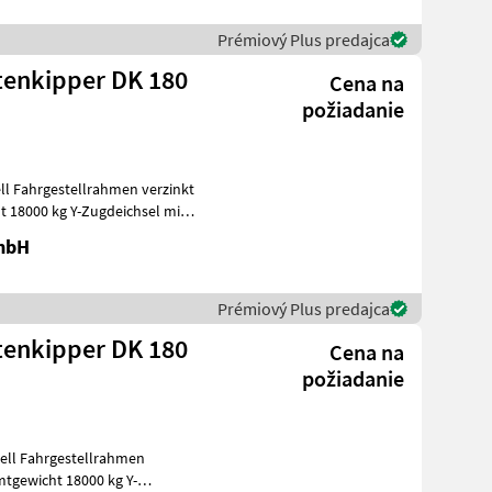
Prémiový Plus predajca
itenkipper DK 180
Cena na
požiadanie
ugdeichsel mit
GmbH
Prémiový Plus predajca
itenkipper DK 180
Cena na
požiadanie