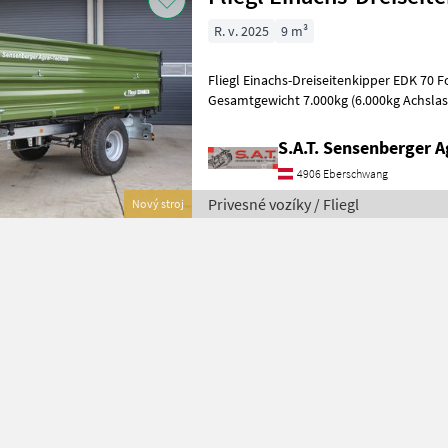
R. v. 2025
9 m³
Fliegl Einachs-Dreiseitenkipper EDK 70 Fox - 1-Achs Fahrgestell - 
Gesamtgewicht 7.000kg (6.000kg Achslast 
Anhhängehöhe ca. 850mm
S.A.T. Sensenberger A
4906 Eberschwang
Privesné vozíky / Fliegl
Nový stroj