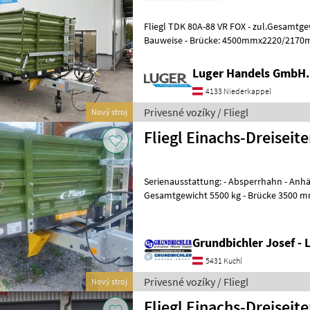
Fliegl TDK 80A-88 VR FOX - zul.Gesamtgewicht 8000kg - niedrige
Bauweise - Brücke: 4500mmx2220/2170mm (konisch), Eckrungen
steckbar, Ganzstahlboden, umlaufende
Luger Handels GmbH.
4133 Niederkappel
Privesné vozíky / Fliegl
Nový stroj
Fliegl Einachs-Dreisei
Serienausstattung: - Absperrhahn - Anh
Gesamtgewicht 5500 kg - Brücke 3500 m
Grundbordwand 400 mm, Sta
Grundbichler Josef -
5431 Kuchl
Privesné vozíky / Fliegl
Nový stroj
Fliegl Einachs-Dreiseit