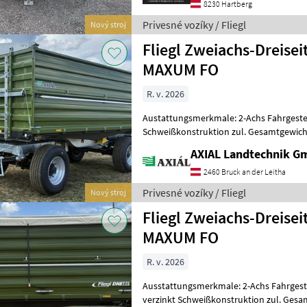
8230 Hartberg
Privesné vozíky / Fliegl
Nový stroj
Fliegl Zweiachs-Dreise
MAXUM FO
R. v. 2026
Austattungsmerkmale: 2-Achs Fahrgestell Fahrgestellrahmen verzinkt
Schweißkonstruktion zul. Gesamtgewicht 18000 kg Y-Z
DIN Zugöse 40mm 2-Kreis
AXIAL Landtechnik 
2460 Bruck an der Leitha
Privesné vozíky / Fliegl
Nový stroj
Fliegl Zweiachs-Dreise
MAXUM FO
R. v. 2026
Ausstattungsmerkmale: 2-Achs Fahrgestell Fahrgestellrahmen
verzinkt Schweißkonstruktion zul. Gesamtgewicht 18000 kg Y-