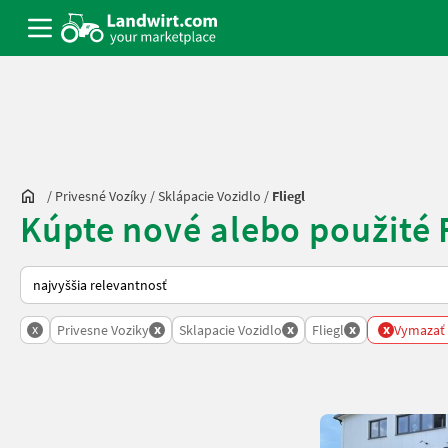
/
Privesné Vozíky
/
Sklápacie Vozidlo
/
Fliegl
Kúpte nové alebo použité F
Takto sa vykonáva triedenie na Landwirt.com
x
x
x
x
x
Privesne Voziky
Sklapacie Vozidlo
Fliegl
Vymazať v