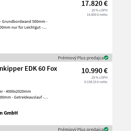
17.820 €
20 % s DPH
14.850 € netto
m - Grundbordwand 500mm -
00mm nur für Leichtgut -
Prémiový Plus predajca
enkipper EDK 60 Fox
10.990 €
20 % s DPH
9.158,33 € netto
0mm
0mm - Getreideauslauf -
te
en GmbH
Prémiový Plus predajca