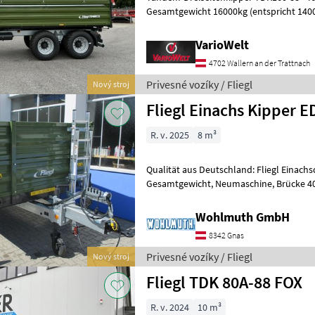
Gesamtgewicht 16000kg (entspricht 1400
Stützlast) - Profi Rahmen verzinkt
VarioWelt
4702 Wallern an der Trattnach
Privesné vozíky / Fliegl
Nový stroj
Fliegl Einachs Kipper 
R. v. 2025
8 m³
Qualität aus Deutschland: Fliegl Einachsdreiseitenkipper EDK 60, 6 t
Gesamtgewicht, Neumaschine, Brücke 4000x2020x500+500, Verzinkter
Unterbau, Pendelwand li+re+hin
Wohlmuth GmbH
8342 Gnas
Privesné vozíky / Fliegl
Nový stroj
Fliegl TDK 80A-88 FOX
R. v. 2024
10 m³